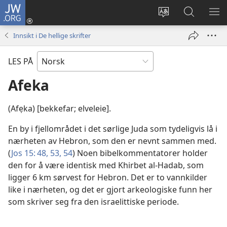
JW.ORG
Logg
inn
Endre
Søk
VIS
(åpner
språk
på
ME
Innsikt i De hellige skrifter
nytt
JW.ORG
vindu)
LES PÅ
Afeka
(Afẹka) [bekkefar; elveleie].
En by i fjellområdet i det sørlige Juda som tydeligvis lå i
nærheten av Hebron, som den er nevnt sammen med.
(
Jos 15: 48,
53, 54
) Noen bibelkommentatorer holder
den for å være identisk med Khirbet al-Hadab, som
ligger 6 km sørvest for Hebron. Det er to vannkilder
like i nærheten, og det er gjort arkeologiske funn her
som skriver seg fra den israelittiske periode.