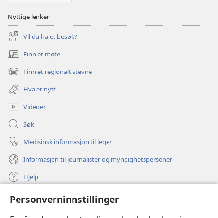
Nyttige lenker
Vil du ha et besøk?
Finn et møte
(åpner
nytt
Finn et regionalt stevne
(åpner
vindu)
nytt
Hva er nytt
vindu)
Videoer
Søk
Medisinsk informasjon til leger
Informasjon til journalister og myndighetspersoner
Hjelp
Personverninnstillinger
Bidrag
(åpner
nytt