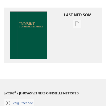
LAST NED SOM
Nedlastingsalte
for
publikasjoner
Innsikt
i
De
hellige
skrifter
®
JW.ORG
/ JEHOVAS VITNERS OFFISIELLE NETTSTED
Velg utseende