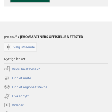
hellige
skrifter
®
JW.ORG
/ JEHOVAS VITNERS OFFISIELLE NETTSTED
Velg utseende
Nyttige lenker
Vil du ha et besøk?
Finn et møte
(åpner
nytt
Finn et regionalt stevne
(åpner
vindu)
nytt
Hva er nytt
vindu)
Videoer