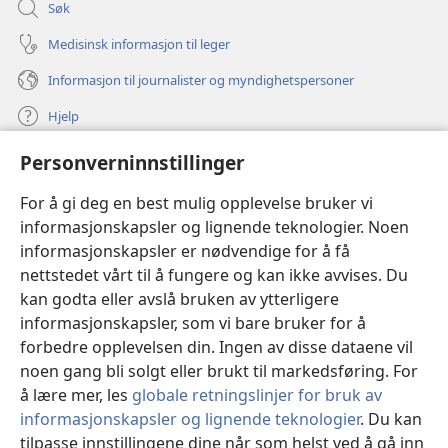
Søk
Medisinsk informasjon til leger
Informasjon til journalister og myndighetspersoner
Hjelp
Personverninnstillinger
Bidrag
(åpner
nytt
For å gi deg en best mulig opplevelse bruker vi
vindu)
Watchtower ONLINE LIBRARY™
informasjonskapsler og lignende teknologier. Noen
(åpner
informasjonskapsler er nødvendige for å få
nytt
®
JW Hub
vindu)
nettstedet vårt til å fungere og kan ikke avvises. Du
(åpner
nytt
kan godta eller avslå bruken av ytterligere
®
JW Library
vindu)
informasjonskapsler, som vi bare bruker for å
forbedre opplevelsen din. Ingen av disse dataene vil
Watchtower Library
noen gang bli solgt eller brukt til markedsføring. For
å lære mer, les
globale retningslinjer for bruk av
informasjonskapsler og lignende teknologier
. Du kan
tilpasse innstillingene dine når som helst ved å gå inn