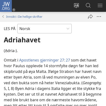
JW.ORG
Logg
inn
Endre
Søk
VIS
(åpner
språk
på
ME
Innsikt i De hellige skrifter
nytt
JW.ORG
vindu)
LES PÅ
Adriahavet
(Ạdria-).
Omtalt i
Apostlenes gjerninger 27: 27
som det havet
hvor Paulus opplevde 14 stormfylte døgn før han led
skipbrudd på øya Malta. Ifølge Strabon har havet navn
etter byen Atria, som lå ved munningen av elven Po,
ved den bukta som nå heter Veneziabukta. (
Geography,
5, I, 8) Byen Adria i dagens Italia ligger et lite stykke fra
kysten. Det ser ut til at navnet Adriahavet til å begynne
med ble brukt bare om de nærmeste havområdene,
men litt etter litt kom til å omfatte mer og mer, inntil