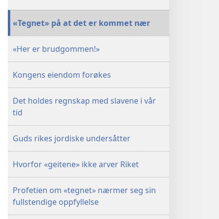
«Tegnet» på at det er kommet nær
«Her er brudgommen!»
Kongens eiendom forøkes
Det holdes regnskap med slavene i vår
tid
Guds rikes jordiske undersåtter
Hvorfor «geitene» ikke arver Riket
Profetien om «tegnet» nærmer seg sin
fullstendige oppfyllelse