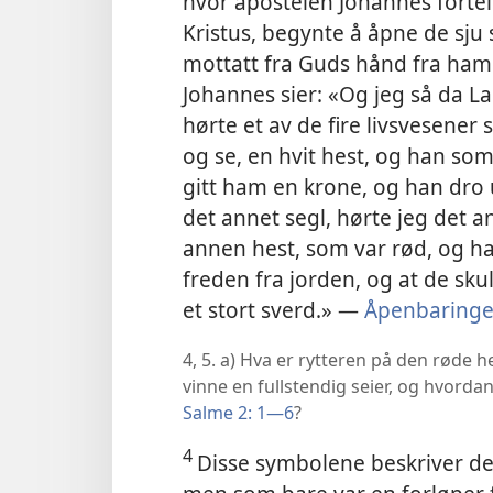
hvor apostelen Johannes fortel
Kristus, begynte å åpne de sju
mottatt fra Guds hånd fra ham
Johannes sier: «Og jeg så da L
hørte et av de fire livsvesener
og se, en hvit hest, og han so
gitt ham en krone, og han dro u
det annet segl, hørte jeg det a
annen hest, som var rød, og ha
freden fra jorden, og at de sku
et stort sverd.» —
Åpenbaringe
4, 5. a) Hva er rytteren på den røde 
vinne en fullstendig seier, og hvord
Salme 2: 1—6
?
4
Disse symbolene beskriver den