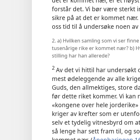
det er kommet nær, er et høys
forstår det. Vi bør være sterkt 
sikre på at det er kommet nær. H
oss tid til å undersøke noen a
2. a) Hvilken samling som vi ser finne s
tusenårige rike er kommet nær? b) H
stilling har han allerede?
2
Av det vi hittil har undersøkt 
mest ødeleggende av alle krige
Guds, den allmektiges, store 
før dette riket kommer. Vi kan 
«kongene over hele jorderike» b
kriger av krefter som er utenfo
selv et tydelig vitnesbyrd om 
så lenge har sett fram til, og 
kommet nær. (
Åpenbaringen 1