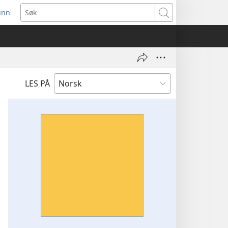
inn
ner
Søk
t
du)
LES PÅ