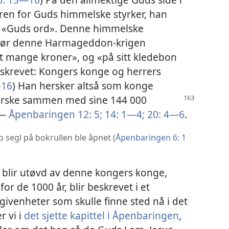
en for Guds himmelske styrker, han
, «Guds ord». Denne himmelske
 før denne Harmageddon-krigen
t mange kroner», og «på sitt kledebon
 skrevet: Kongers konge og herrers
—16
) Han hersker altså som konge
erske sammen med sine 144 000
 —
Åpenbaringen 12: 5;
14: 1—4;
20: 4—6
.
o segl på bokrullen ble åpnet (
Åpenbaringen 6: 1
m blir utøvd av denne kongers konge,
for de 1000 år, blir beskrevet i et
givenheter som skulle finne sted nå i det
r vi i
det sjette kapittel i Åpenbaringen
,