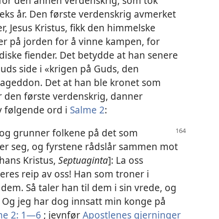
for den annen verdenskrig, som tok
 seks år. Den første verdenskrig avmerket
er, Jesus Kristus, fikk den himmelske
er på jorden for å vinne kampen, for
ordiske fiender. Det betydde at han senere
uds side i «krigen på Guds, den
mageddon. Det at han ble kronet som
r den første verdenskrig, danner
v følgende ord i
Salme 2
:
og grunner folkene på det som
ser seg, og fyrstene rådslår sammen mot
hans Kristus,
Septuaginta
]: La oss
res reip av oss! Han som troner i
dem. Så taler han til dem i sin vrede, og
: Og jeg har dog innsatt min konge på
me 2: 1—6
; jevnfør
Apostlenes gjerninger