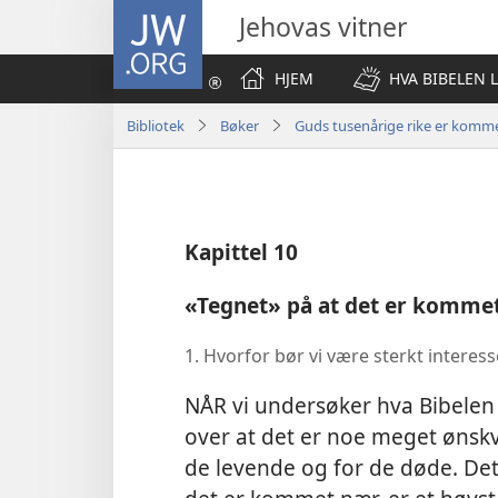
JW.ORG
Jehovas vitner
HJEM
HVA BIBELEN 
Bibliotek
Bøker
Guds tusenårige rike er komm
Kapittel 10
«Tegnet» på at det er komme
1. Hvorfor bør vi være sterkt interess
NÅR vi undersøker hva Bibelen s
over at det er noe meget ønsk
de levende og for de døde. Det