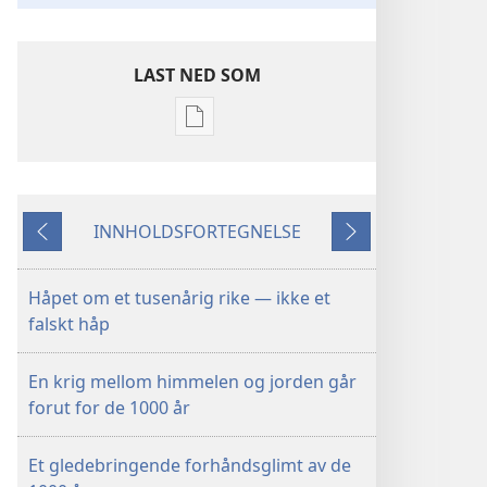
LAST NED SOM
Nedlastingsalternativer
for
publikasjoner
Guds
INNHOLDSFORTEGNELSE
tusenårige
Forrige
Neste
rike
er
Håpet om et tusenårig rike — ikke et
kommet
falskt håp
nær
En krig mellom himmelen og jorden går
forut for de 1000 år
Et gledebringende forhåndsglimt av de