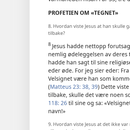
PROFETIEN OM «TEGNET»
8. Hvordan viste Jesus at han skulle g
tilbake?
8
Jesus hadde nettopp forutsagt
nemlig ødeleggelsen av deres t
hadde han sagt til sine religiø
eder øde. For jeg sier eder: Fra 
Velsignet være han som komme
(
Matteus 23: 38, 39
) Dette vist
tilbake, skulle det være noen 
118: 26
til sine og sa: «Velsig
navn!»
9. Hvordan viste Jesus at det ikke va