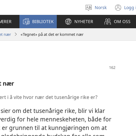
Norsk
Logg 
Velg
(åp
språk
nyt
LÆRER
BIBLIOTEK
NYHETER
OM OSS
vin
et nær
«Tegnet» på at det er kommet nær
t nær
ert i å vite hvor nær det tusenårige rike er?
ier om det tusenårige rike, blir vi klar
verdig for hele menneskeheten, både for
 er grunnen til at kunngjøringen om at