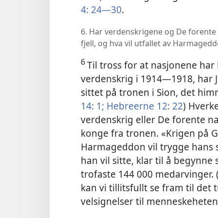
4: 24—30
.
6. Har verdenskrigene og De forente 
fjell, og hva vil utfallet av Harmage
6
Til tross for at nasjonene har
verdenskrig i 1914—1918, har J
sittet på tronen i Sion, det him
14: 1;
Hebreerne 12: 22
) Hverk
verdenskrig eller De forente n
konge fra tronen. «Krigen på G
Harmageddon vil trygge hans s
han vil sitte, klar til å begyn
trofaste 144 000 medarvinger. 
kan vi tillitsfullt se fram til d
velsignelser til menneskehete