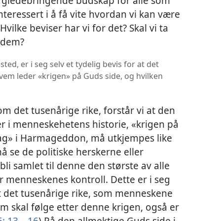
t gledebringende budskap for alle som
interessert i å få vite hvordan vi kan være
vilke beviser har vi for det? Skal vi ta
v dem?
ted, er i seg selv et tydelig bevis for at det
vem leder «krigen» på Guds side, og hvilken
om det tusenårige rike, forstår vi at den
r i menneskehetens historie, «krigen på
dag» i Harmageddon, må utkjempes like
nå se de politiske herskerne eller
li samlet til denne den største av alle
r menneskenes kontroll. Dette er i seg
at det tusenårige rike, som menneskene
som skal følge etter denne krigen, også er
6: 13—16
) På den allmektige Guds side i