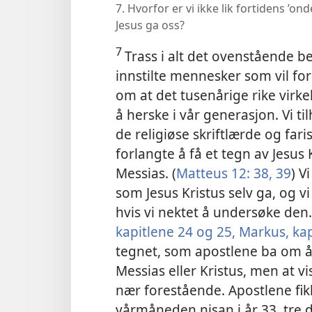
7. Hvorfor er vi ikke lik fortidens ’on
Jesus ga oss?
7
Trass i alt det ovenstående b
innstilte mennesker som vil for
om at det tusenårige rike virke
å herske i vår generasjon. Vi ti
de religiøse skriftlærde og far
forlangte å få et tegn av Jesus
Messias. (
Matteus 12: 38, 39
) V
som Jesus Kristus selv ga, og vi
hvis vi nektet å undersøke den.
kapitlene 24 og
25,
Markus, kap
tegnet, som apostlene ba om å f
Messias eller Kristus, men at v
nær forestående. Apostlene fik
vårmåneden nisan i år 33, tre 