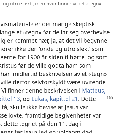
de og utro slekt’, men hvor finner vi det «tegn»
evismateriale er det mange skeptisk
lange et «tegn» før de lar seg overbevise
lig er kommet nær, ja, at det vil begynne
lhører ikke den ’onde og utro slekt’ som
iseerne for 1900 år siden tilhørte, og som
 Kristus før de ville godta ham som
i har imidlertid beskrivelsen av et «tegn»
 ville derfor selvforskyldt være uvitende
 Vi finner denne beskrivelsen i
Matteus,
ittel 13
, og
Lukas, kapittel 21
. Dette
å, skulle ikke bevise at Jesus var
isse lovte, framtidige begivenheter var
k dette tegnet på den 11. dag i
dager før Jesus led en voldsom død.