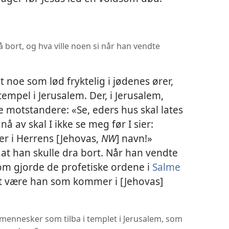
å bort, og hva ville noen si når han vendte
 noe som lød fryktelig i jødenes ører,
empel i Jerusalem. Der, i Jerusalem,
se motstandere: «Se, eders hus skal lates
nå av skal I ikke se meg før I sier:
r i Herrens [Jehovas,
NW
] navn!»
e at han skulle dra bort. Når han vendte
som gjorde de profetiske ordene i
Salme
net være han som kommer i [Jehovas]
r mennesker som tilba i templet i Jerusalem, som