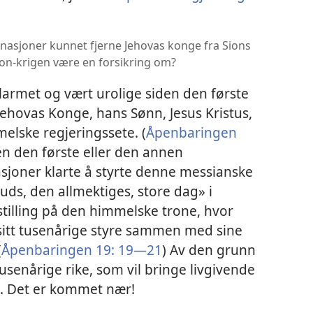
nasjoner kunnet fjerne Jehovas konge fra Sions
ddon-krigen være en forsikring om?
 larmet og vært urolige siden den første
ehovas Konge, hans Sønn, Jesus Kristus,
melske regjeringssete. (
Åpenbaringen
en den første eller den annen
asjoner klarte å styrte denne messianske
uds, den allmektiges, store dag» i
tilling på den himmelske trone, hvor
ne sitt tusenårige styre sammen med sine
(
Åpenbaringen 19: 19—21
) Av den grunn
et tusenårige rike, som vil bringe livgivende
n. Det er kommet nær!