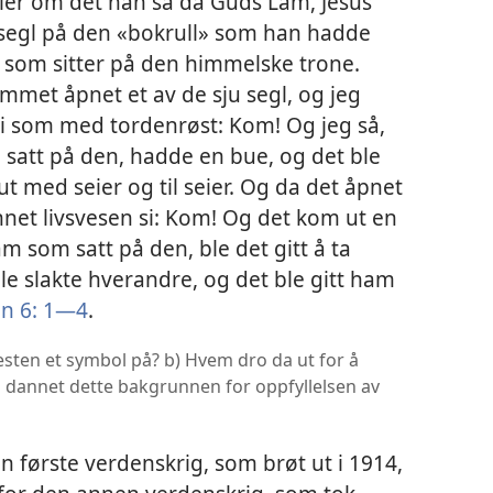
ler om det han så da Guds Lam, Jesus
 segl på den «bokrull» som han hadde
 som sitter på den himmelske trone.
ammet åpnet et av de sju segl, og jeg
 si som med tordenrøst: Kom! Og jeg så,
m satt på den, hadde en bue, og det ble
t med seier og til seier. Og da det åpnet
nnet livsvesen si: Kom! Og det kom ut en
m som satt på den, ble det gitt å ta
lle slakte hverandre, og det ble gitt ham
n 6: 1—4
.
hesten et symbol på? b) Hvem dro da ut for å
an dannet dette bakgrunnen for oppfyllelsen av
 første verdenskrig, som brøt ut i 1914,