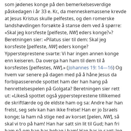
som jødenes konge på den bemerkelsesverdige
påskedagen i år 33 e. Kr., da menneskemassene krevde
at Jesus Kristus skulle pelfestes, og den romerske
landshøvdingen forsøkte å stanse dem ved å spørre:
«Skal jeg korsfeste [pelfeste,
NW
] eders konge?»?
Beretningen sier: «Pilatus sier til dem: Skal jeg
korsfeste [pelfeste,
NW
] eders konge?
Yppersteprestene svarte: Vi har ingen annen konge
enn keiseren. Da overga han ham til dem til å
korsfestes [pelfestes,
NW
].» (
Johannes 19: 14—16
) Og
hvem var senere på dagen med på å håne Jesus da
forbipasserende spottet ham der han hang på
henrettelsespelen på Golgata? Beretningen sier rett
ut: «Likeså spottet også yppersteprestene tillikemed
de skriftlærde og de eldste ham og sa: Andre har han
frelst, seg selv kan han ikke frelse! Han er jo Israels
konge; la ham nå stige ned av korset [pelen,
NW
], så
skal vi tro på ham! Han har satt sin lit til Gud; han fri
ham nå om han har behag i ham! Han har jo sagt: Jeg