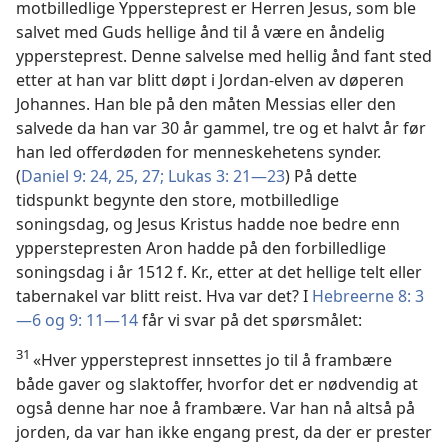
motbilledlige Yppersteprest er Herren Jesus, som ble
salvet med Guds hellige ånd til å være en åndelig
yppersteprest. Denne salvelse med hellig ånd fant sted
etter at han var blitt døpt i Jordan-elven av døperen
Johannes. Han ble på den måten Messias eller den
salvede da han var 30 år gammel, tre og et halvt år før
han led offerdøden for menneskehetens synder.
(
Daniel 9: 24, 25,
27;
Lukas 3: 21—23
) På dette
tidspunkt begynte den store, motbilledlige
soningsdag, og Jesus Kristus hadde noe bedre enn
ypperstepresten Aron hadde på den forbilledlige
soningsdag i år 1512 f. Kr., etter at det hellige telt eller
tabernakel var blitt reist. Hva var det? I
Hebreerne 8: 3
—6 og
9: 11—14
får vi svar på det spørsmålet:
31
«Hver yppersteprest innsettes jo til å frambære
både gaver og slaktoffer, hvorfor det er nødvendig at
også denne har noe å frambære. Var han nå altså på
jorden, da var han ikke engang prest, da der er prester