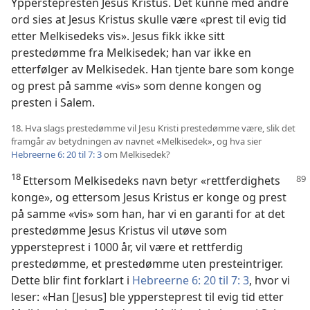
Ypperstepresten Jesus Kristus. Det kunne med andre
ord sies at Jesus Kristus skulle være «prest til evig tid
etter Melkisedeks vis». Jesus fikk ikke sitt
prestedømme fra Melkisedek; han var ikke en
etterfølger av Melkisedek. Han tjente bare som konge
og prest på samme «vis» som denne kongen og
presten i Salem.
18. Hva slags prestedømme vil Jesu Kristi prestedømme være, slik det
framgår av betydningen av navnet «Melkisedek», og hva sier
Hebreerne 6: 20 til 7: 3
om Melkisedek?
18
Ettersom Melkisedeks navn betyr «rettferdighets
konge», og ettersom Jesus Kristus er konge og prest
på samme «vis» som han, har vi en garanti for at det
prestedømme Jesus Kristus vil utøve som
yppersteprest i 1000 år, vil være et rettferdig
prestedømme, et prestedømme uten presteintriger.
Dette blir fint forklart i
Hebreerne 6: 20 til 7: 3
, hvor vi
leser: «Han [Jesus] ble yppersteprest til evig tid etter