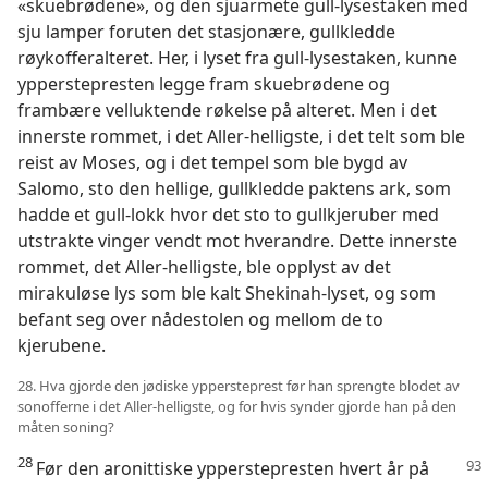
«skuebrødene», og den sjuarmete gull-lysestaken med
sju lamper foruten det stasjonære, gullkledde
røykofferalteret. Her, i lyset fra gull-lysestaken, kunne
ypperstepresten legge fram skuebrødene og
frambære velluktende røkelse på alteret. Men i det
innerste rommet, i det Aller-helligste, i det telt som ble
reist av Moses, og i det tempel som ble bygd av
Salomo, sto den hellige, gullkledde paktens ark, som
hadde et gull-lokk hvor det sto to gullkjeruber med
utstrakte vinger vendt mot hverandre. Dette innerste
rommet, det Aller-helligste, ble opplyst av det
mirakuløse lys som ble kalt Shekinah-lyset, og som
befant seg over nådestolen og mellom de to
kjerubene.
28. Hva gjorde den jødiske yppersteprest før han sprengte blodet av
sonofferne i det Aller-helligste, og for hvis synder gjorde han på den
måten soning?
28
Før den aronittiske ypperstepresten hvert år på