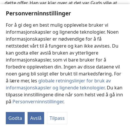
dette offer. Han var klar over at det var Guds vilje at
han på dette tidspunkt skulle slå inn på den vei som
Personverninnstillinger
ville føre til at han ble ofret. Da han kom til døperen
Johannes for å bli døpt i Jordan-elven, kom han følgelig
For å gi deg en best mulig opplevelse bruker vi
for å framstille seg for Gud for fra da av å gjøre Guds
informasjonskapsler og lignende teknologier. Noen
vilje. Hans dåp i vann symboliserte at han framstilte
informasjonskapsler er nødvendige for å få
seg selv for å gjøre Guds vilje like til han led
nettstedet vårt til å fungere og kan ikke avvises. Du
offerdøden. Angående dette sier
Hebreerne 10: 4—10
:
kan godta eller avslå bruken av ytterligere
informasjonskapsler, som vi bare bruker for å
34
«Det er umulig at blod av okser og bukker kan
forbedre opplevelsen din. Ingen av disse dataene vil
bortta synder. Derfor sier han idet han trer inn i
noen gang bli solgt eller brukt til markedsføring. For
verden: Offer og gave ville du ikke ha, men et legeme
å lære mer, les
globale retningslinjer for bruk av
laget du for meg; brennoffer og syndoffer hadde du
informasjonskapsler og lignende teknologier
. Du kan
ikke lyst til. Da sa jeg: Se, jeg kommer — i bokrullen er
tilpasse innstillingene dine når som helst ved å gå inn
det skrevet om meg — For å gjøre, Gud, din vilje. Idet
på
Personverninnstillinger
.
han først sier: Offer og gaver og brennoffer og
Vi
syndoffer ville du ikke ha og hadde du ikke lyst til — og
in
Godta
Avslå
Tilpass
de bæres dog fram etter loven — så har han deretter
sagt: Se, jeg kommer for å gjøre din vilje.
Han tar det