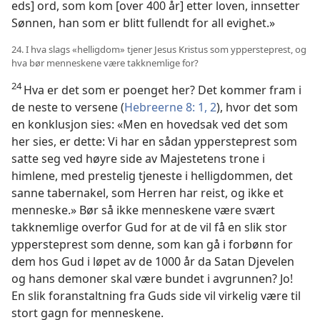
eds] ord, som kom [over 400 år] etter loven, innsetter
Sønnen, han som er blitt fullendt for all evighet.»
24. I hva slags «helligdom» tjener Jesus Kristus som yppersteprest, og
hva bør menneskene være takknemlige for?
24
Hva er det som er poenget her? Det kommer fram i
de neste to versene (
Hebreerne 8: 1, 2
), hvor det som
en konklusjon sies: «Men en hovedsak ved det som
her sies, er dette: Vi har en sådan yppersteprest som
satte seg ved høyre side av Majestetens trone i
himlene, med prestelig tjeneste i helligdommen, det
sanne tabernakel, som Herren har reist, og ikke et
menneske.» Bør så ikke menneskene være svært
takknemlige overfor Gud for at de vil få en slik stor
yppersteprest som denne, som kan gå i forbønn for
dem hos Gud i løpet av de 1000 år da Satan Djevelen
og hans demoner skal være bundet i avgrunnen? Jo!
En slik foranstaltning fra Guds side vil virkelig være til
stort gagn for menneskene.