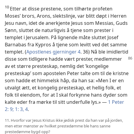
10
Etter at disse prestene, som tilhørte profeten
Moses’ brors, Arons, slektslinje, var blitt døpt i Herren
Jesu navn, idet de anerkjente Jesus som Messias, Guds
Sønn, sluttet de naturligvis å tjene som prester i
templet i Jerusalem. På lignende måte sluttet Josef
Barnabas fra Kypros å tjene som levitt ved det samme
templet. (
Apostlenes gjerninger 4
. 36) Nå ble imidlertid
disse som tidligere hadde vært
prester, medlemmer
av et større presteskap, nemlig det ’kongelige
presteskap’ som apostelen Peter talte om til de kristne
som hadde et himmelsk håp, da han sa: «Men I er en
utvalgt ætt, et kongelig presteskap, et hellig folk, et
folk til eiendom, for at I skal forkynne hans dyder som
kalte eder fra mørke til sitt underfulle lys.» —
1 Peter
2: 9;
1: 3, 4
.
11. Hvorfor var Jesus Kristus ikke jødisk prest da han var på jorden,
men etter mønster av hvilket prestedømme ble hans sanne
prestedømme bygd opp?