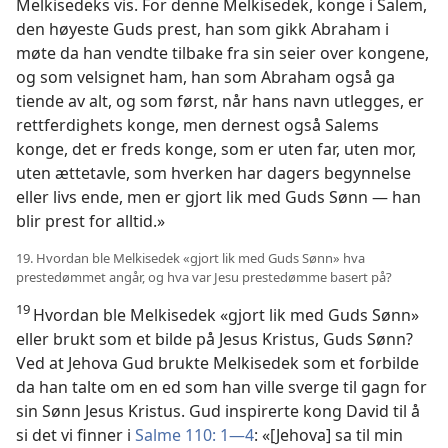
Melkisedeks vis. For denne Melkisedek, konge i Salem,
den høyeste Guds prest, han som gikk Abraham i
møte da han vendte tilbake fra sin seier over kongene,
og som velsignet ham, han som Abraham også ga
tiende av alt, og som først, når hans navn utlegges, er
rettferdighets konge, men dernest også Salems
konge, det er freds konge, som er uten far, uten mor,
uten ættetavle, som hverken har dagers begynnelse
eller livs ende, men er gjort lik med Guds Sønn — han
blir prest for alltid.»
19. Hvordan ble Melkisedek «gjort lik med Guds Sønn» hva
prestedømmet angår, og hva var Jesu prestedømme basert på?
19
Hvordan ble Melkisedek «gjort lik med Guds Sønn»
eller brukt som et bilde på Jesus Kristus, Guds Sønn?
Ved at Jehova Gud brukte Melkisedek som et forbilde
da han talte om en ed som han ville sverge til gagn for
sin Sønn Jesus Kristus. Gud inspirerte kong David til å
si det vi finner i
Salme 110: 1—4
: «[Jehova] sa til min