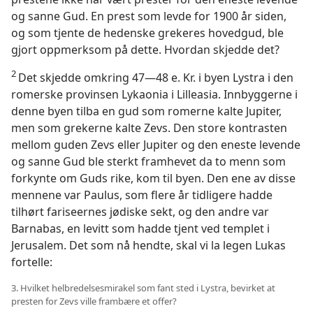
og sanne Gud. En prest som levde for 1900 år siden,
og som tjente de hedenske grekeres hovedgud, ble
gjort oppmerksom på dette. Hvordan skjedde det?
2
Det skjedde omkring 47—48 e. Kr. i byen Lystra i den
romerske provinsen Lykaonia i Lilleasia. Innbyggerne i
denne byen tilba en gud som romerne kalte Jupiter,
men som grekerne kalte Zevs. Den store kontrasten
mellom guden Zevs eller Jupiter og den eneste levende
og sanne Gud ble sterkt framhevet da to menn som
forkynte om Guds rike, kom til byen. Den ene av disse
mennene var Paulus, som flere år tidligere hadde
tilhørt fariseernes jødiske sekt, og den andre var
Barnabas, en levitt som hadde tjent ved templet i
Jerusalem. Det som nå hendte, skal vi la legen Lukas
fortelle:
3. Hvilket helbredelsesmirakel som fant sted i Lystra, bevirket at
presten for Zevs ville frambære et offer?