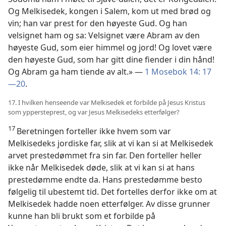
Og Melkisedek, kongen i Salem, kom ut med brød og
vin; han var prest for den høyeste Gud. Og han
velsignet ham og sa: Velsignet være Abram av den
høyeste Gud, som eier himmel og jord! Og lovet være
den høyeste Gud, som har gitt dine fiender i din hånd!
Og Abram ga ham tiende av alt.» —
1 Mosebok 14: 17
—20
.
17. I hvilken henseende var Melkisedek et forbilde på Jesus Kristus
som yppersteprest, og var Jesus Melkisedeks etterfølger?
17
Beretningen forteller ikke hvem som var
Melkisedeks jordiske far, slik at vi kan si at Melkisedek
arvet prestedømmet fra sin far. Den forteller heller
ikke når Melkisedek døde, slik at vi kan si at hans
prestedømme endte da. Hans prestedømme besto
følgelig til ubestemt tid. Det fortelles derfor ikke om at
Melkisedek hadde noen etterfølger. Av disse grunner
kunne han bli brukt som et forbilde på