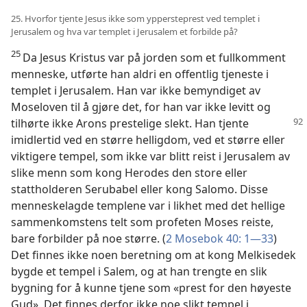
25. Hvorfor tjente Jesus ikke som yppersteprest ved templet i
Jerusalem og hva var templet i Jerusalem et forbilde på?
25
Da Jesus Kristus var på jorden som et fullkomment
menneske, utførte han aldri en offentlig tjeneste i
templet i Jerusalem. Han var ikke bemyndiget av
Moseloven til å gjøre det, for han var ikke levitt og
tilhørte ikke Arons
prestelige slekt. Han tjente
imidlertid ved en større helligdom, ved et større eller
viktigere tempel, som ikke var blitt reist i Jerusalem av
slike menn som kong Herodes den store eller
stattholderen Serubabel eller kong Salomo. Disse
menneskelagde templene var i likhet med det hellige
sammenkomstens telt som profeten Moses reiste,
bare forbilder på noe større. (
2 Mosebok 40: 1—33
)
Det finnes ikke noen beretning om at kong Melkisedek
bygde et tempel i Salem, og at han trengte en slik
bygning for å kunne tjene som «prest for den høyeste
Gud». Det finnes derfor ikke noe slikt tempel i