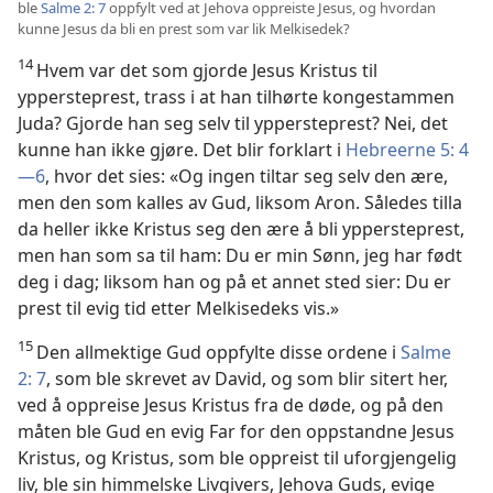
ble
Salme 2: 7
oppfylt ved at Jehova oppreiste Jesus, og hvordan
kunne Jesus da bli en prest som var lik Melkisedek?
14
Hvem var det som gjorde Jesus Kristus til
yppersteprest, trass i at han tilhørte kongestammen
Juda? Gjorde han seg selv til yppersteprest? Nei, det
kunne han ikke gjøre. Det blir forklart i
Hebreerne 5: 4
—6
, hvor det sies: «Og ingen tiltar seg selv den ære,
men den som kalles av Gud, liksom Aron. Således tilla
da heller ikke Kristus seg den ære å bli yppersteprest,
men han som sa til ham: Du er min Sønn, jeg har født
deg i dag; liksom han og på et annet sted sier: Du er
prest til evig tid etter Melkisedeks vis.»
15
Den allmektige Gud oppfylte disse ordene i
Salme
2: 7
, som ble skrevet av David, og som blir sitert her,
ved å oppreise Jesus Kristus fra de døde, og på den
måten ble Gud en evig Far for den oppstandne Jesus
Kristus, og Kristus, som ble oppreist til uforgjengelig
liv, ble sin himmelske Livgivers, Jehova Guds, evige