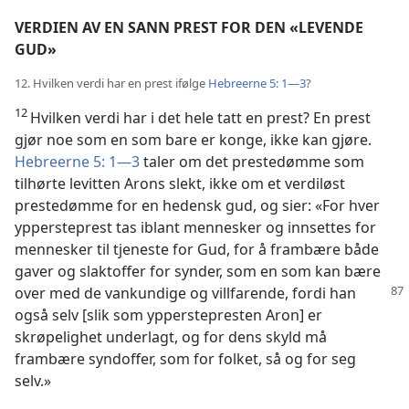
VERDIEN AV EN SANN PREST FOR DEN «LEVENDE
GUD»
12. Hvilken verdi har en prest ifølge
Hebreerne 5: 1—3
?
12
Hvilken verdi har i det hele tatt en prest? En prest
gjør noe som en som bare er konge, ikke kan gjøre.
Hebreerne 5: 1—3
taler om det prestedømme som
tilhørte levitten Arons slekt, ikke om et verdiløst
prestedømme for en hedensk gud, og sier: «For hver
yppersteprest tas iblant mennesker og innsettes for
mennesker til tjeneste for Gud, for å frambære både
gaver og slaktoffer for synder, som en som kan bære
over med de vankundige og villfarende, fordi
han
også selv [slik som ypperstepresten Aron] er
skrøpelighet underlagt, og for dens skyld må
frambære syndoffer, som for folket, så og for seg
selv.»