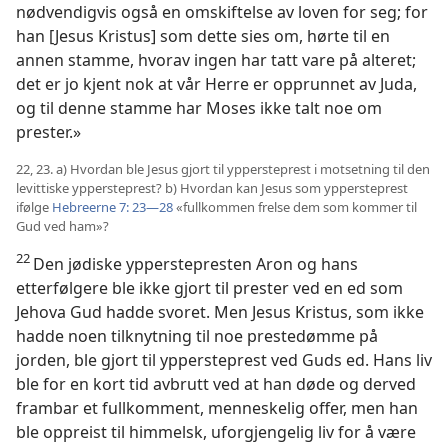
nødvendigvis også en omskiftelse av loven for seg; for
han [Jesus Kristus] som dette sies om, hørte til en
annen stamme, hvorav ingen har tatt vare på alteret;
det er jo kjent nok at vår Herre er opprunnet av Juda,
og til denne stamme har Moses ikke talt noe om
prester.»
22, 23. a) Hvordan ble Jesus gjort til yppersteprest i motsetning til den
levittiske yppersteprest? b) Hvordan kan Jesus som yppersteprest
ifølge
Hebreerne 7: 23—28
«fullkommen frelse dem som kommer til
Gud ved ham»?
22
Den jødiske ypperstepresten Aron og hans
etterfølgere ble ikke gjort til prester ved en ed som
Jehova Gud hadde svoret. Men Jesus Kristus, som ikke
hadde noen tilknytning til noe prestedømme på
jorden, ble gjort til yppersteprest ved Guds ed. Hans liv
ble for en kort tid avbrutt ved at han døde og derved
frambar et fullkomment, menneskelig offer, men han
ble oppreist til himmelsk, uforgjengelig liv for å være