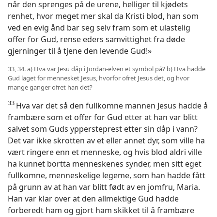
når den sprenges på de urene, helliger til kjødets
renhet, hvor meget mer skal da Kristi blod, han som
ved en evig ånd bar seg selv fram som et ulastelig
offer for Gud, rense eders samvittighet fra døde
gjerninger til å tjene den levende Gud!»
33, 34. a) Hva var Jesu dåp i Jordan-elven et symbol på? b) Hva hadde
Gud laget for mennesket Jesus, hvorfor ofret Jesus det, og hvor
mange ganger ofret han det?
33
Hva var det så den fullkomne mannen Jesus hadde å
frambære som et offer for Gud etter at han var blitt
salvet som Guds yppersteprest etter sin dåp i vann?
Det var ikke skrotten av et eller annet dyr, som ville ha
vært ringere enn et menneske, og hvis blod aldri ville
ha kunnet bortta menneskenes synder, men sitt eget
fullkomne, menneskelige legeme, som han hadde fått
på grunn av at han var blitt født av en jomfru, Maria.
Han var klar over at den allmektige Gud hadde
forberedt ham og gjort ham skikket til å frambære