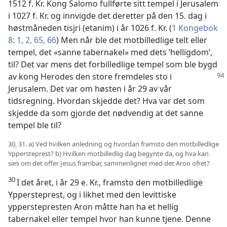
1512 f. Kr. Kong Salomo fullførte sitt tempel i Jerusalem
i 1027 f. Kr. og innvigde det deretter på den 15. dag i
høstmåneden tisjri (etanim) i år 1026 f. Kr. (
1 Kongebok
8: 1, 2,
65, 66
) Men når ble det motbilledlige telt eller
tempel, det «sanne tabernakel» med dets ’helligdom’,
til? Det var mens det forbilledlige tempel som ble bygd
av kong Herodes den
store fremdeles sto i
Jerusalem. Det var om høsten i år 29 av vår
tidsregning. Hvordan skjedde det? Hva var det som
skjedde da som gjorde det nødvendig at det sanne
tempel ble til?
30, 31. a) Ved hvilken anledning og hvordan framsto den motbilledlige
Yppersteprest? b) Hvilken motbilledlig dag begynte da, og hva kan
sies om det offer Jesus frambar, sammenlignet med det Aron ofret?
30
I det året, i år 29 e. Kr., framsto den motbilledlige
Yppersteprest, og i likhet med den levittiske
ypperstepresten Aron måtte han ha et hellig
tabernakel eller tempel hvor han kunne tjene. Denne