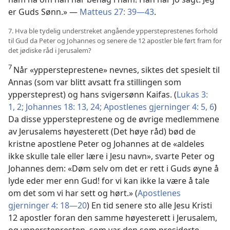
er Guds Sønn.» —
Matteus 27: 39—43
.
7. Hva ble tydelig understreket angående yppersteprestenes forhold
til Gud da Peter og Johannes og senere de 12 apostler ble ført fram for
det jødiske råd i Jerusalem?
7
Når «yppersteprestene» nevnes, siktes det spesielt til
Annas (som var blitt avsatt fra stillingen som
yppersteprest) og hans svigersønn Kaifas. (
Lukas 3:
1, 2;
Johannes 18: 13,
24;
Apostlenes gjerninger 4: 5, 6
)
Da disse yppersteprestene og de øvrige medlemmene
av Jerusalems høyesterett (Det høye råd) bød de
kristne apostlene Peter og Johannes at de «aldeles
ikke skulle tale eller lære i Jesu navn», svarte Peter og
Johannes dem: «Døm selv om det er rett i Guds øyne å
lyde eder mer enn Gud! for vi kan ikke la være å tale
om det som vi har sett og hørt.» (
Apostlenes
gjerninger 4: 18—20
) En tid senere sto alle Jesu Kristi
12 apostler foran den samme høyesterett i Jerusalem,