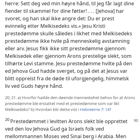
herre: Sett deg ved min høyre hånd, til jeg får lagt dine
fiender til skammel for dine føtter! . . . [Jehova] har
svoret, og han skal ikke angre det: Du er prest
evinnelig etter Melkisedeks vis.» Jesu Kristi
prestedømme skulle således i likhet med Melkisedeks
prestedømme ikke hvile på menneskelig avstamning
eller arv. Jesus fikk ikke sitt prestedømme gjennom
Melkisedek eller gjennom Arons prestelige slekt, som
tilhørte Levi stamme. Jesu prestedømme hvilte på den
ed Jehova Gud hadde sverget, og på det at Jesus var
blitt oppreist fra de døde til uforgjengelig, himmelsk
liv ved Guds høyre hånd.
20, 21. a) Hvorfor hadde den døende menneskehet behov for at Arons
prestedømme ble erstattet med et prestedømme som var likt
Melkisedeks? b) Hvordan blir dette vist i
Hebreerne 7: 14
?
20
Prestedømmet i levitten Arons slekt ble opprettet
ved den lov Jehova Gud ga Israels folk ved
mellommannen Moses ved Sinai berg i Arabia. Men