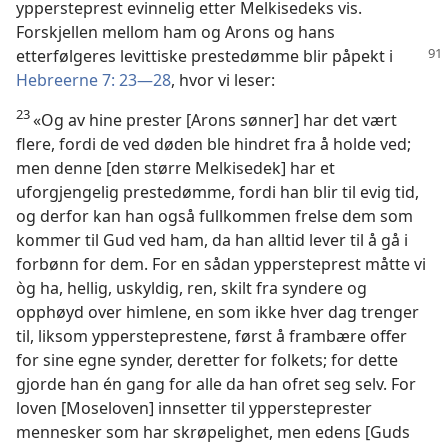
yppersteprest evinnelig etter Melkisedeks vis.
Forskjellen mellom ham og Arons og hans
etterfølgeres
levittiske prestedømme blir påpekt i
Hebreerne 7: 23—28
, hvor vi leser:
23
«Og av hine prester [Arons sønner] har det vært
flere, fordi de ved døden ble hindret fra å holde ved;
men denne [den større Melkisedek] har et
uforgjengelig prestedømme, fordi han blir til evig tid,
og derfor kan han også fullkommen frelse dem som
kommer til Gud ved ham, da han alltid lever til å gå i
forbønn for dem. For en sådan yppersteprest måtte vi
òg ha, hellig, uskyldig, ren, skilt fra syndere og
opphøyd over himlene, en som ikke hver dag trenger
til, liksom yppersteprestene, først å frambære offer
for sine egne synder, deretter for folkets; for dette
gjorde han én gang for alle da han ofret seg selv. For
loven [Moseloven] innsetter til yppersteprester
mennesker som har skrøpelighet, men edens [Guds