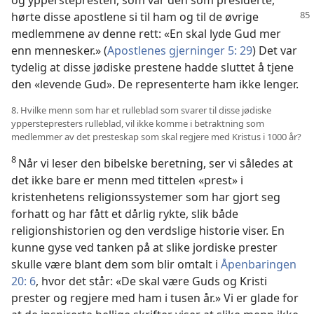
og ypperstepresten, som var den som presiderte,
hørte disse
apostlene si til ham og til de øvrige
medlemmene av denne rett: «En skal lyde Gud mer
enn mennesker.» (
Apostlenes gjerninger 5: 29
) Det var
tydelig at disse jødiske prestene hadde sluttet å tjene
den «levende Gud». De representerte ham ikke lenger.
8. Hvilke menn som har et rulleblad som svarer til disse jødiske
ypperstepresters rulleblad, vil ikke komme i betraktning som
medlemmer av det presteskap som skal regjere med Kristus i 1000 år?
8
Når vi leser den bibelske beretning, ser vi således at
det ikke bare er menn med tittelen «prest» i
kristenhetens religionssystemer som har gjort seg
forhatt og har fått et dårlig rykte, slik både
religionshistorien og den verdslige historie viser. En
kunne gyse ved tanken på at slike jordiske prester
skulle være blant dem som blir omtalt i
Åpenbaringen
20: 6
, hvor det står: «De skal være Guds og Kristi
prester og regjere med ham i tusen år.» Vi er glade for