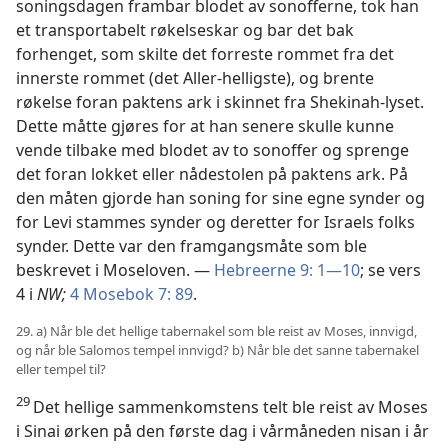
soningsdagen frambar blodet av sonofferne, tok han
et transportabelt røkelseskar og bar det bak
forhenget, som skilte det forreste rommet fra det
innerste rommet (det Aller-helligste), og brente
røkelse foran paktens ark i skinnet fra Shekinah-lyset.
Dette måtte gjøres for at han senere skulle kunne
vende tilbake med blodet av to sonoffer og sprenge
det foran lokket eller nådestolen på paktens ark. På
den måten gjorde han soning for sine egne synder og
for Levi stammes synder og deretter for Israels folks
synder. Dette var den framgangsmåte som ble
beskrevet i Moseloven. —
Hebreerne 9: 1—10
; se vers
4 i
NW;
4 Mosebok 7: 89
.
29. a) Når ble det hellige tabernakel som ble reist av Moses, innvigd,
og når ble Salomos tempel innvigd? b) Når ble det sanne tabernakel
eller tempel til?
29
Det hellige sammenkomstens telt ble reist av Moses
i Sinai ørken på den første dag i vårmåneden nisan i år