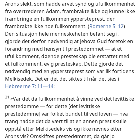
Arons slekt, som hadde arvet synd og ufullkommenhet
fra overtrederen Adam, frambrakte ikke og kunne ikke
frambringe en fullkommen yppersteprest, den
frambrakte ikke noe fullkomment. (
Romerne 5: 12
)
Den situasjon hele menneskeheten befant seg i,
gjorde det derfor nødvendig at Jehova Gud foretok en
forandring med hensyn til prestedømmet — at et
ufullkomment, døende presteskap ble erstattet med
et fullkomment, evig presteskap. Dette gjorde det
nødvendig med en yppersteprest som var lik fortidens
Melkisedek. Det er det det siktes til når det sies i
Hebreerne 7: 11—14
:
21
«Var det da fullkommenhet å vinne ved det levittiske
prestedømme — for dette [det levittiske
prestedømme] var folket bundet til ved loven — hva
trang hadde det da vært til at en annen prest skulle
oppstå etter Melkisedeks vis og ikke nevnes etter
Arons vis? Omskiftes prestedømmet, da går jo