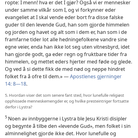
ropte: I menn! hva er det I gjør? Også vi er mennesker
under samme vilkår som I, og vi forkynner eder
evangeliet at I skal vende eder bort fra disse falske
guder til den levende Gud, han som gjorde himmelen
og jorden og havet og alt som i dem er, han som i de
framfarne tider lot alle hedningefolkene vandre sine
egne veier, enda han ikke lot seg uten vitnesbyrd, idet
han gjorde godt, ga eder regn og fruktbare tider fra
himmelen, og mettet eders hjerter med føde og glede.
Og ved å si dette fikk de med nød og neppe hindret
folket fra å ofre til dem.» —
Apostlenes gjerninger
14: 8—18
.
5. Hvordan viser det som senere fant sted, hvor lunefulle religiøst
opphissede menneskemengder er, og hvilke presteintriger fortsatte
derfor i Lystra?
5
Noen av innbyggerne i Lystra ble Jesu Kristi disipler
og begynte å tilbe den «levende Gud», men folket i sin
alminnelighet gjorde ikke det. Hvor lunefulle og