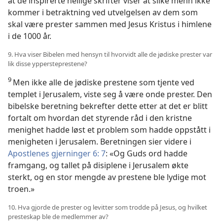
at de inspirerte hellige skrifter viser at slike menn ikke
kommer i betraktning ved utvelgelsen av dem som
skal være prester sammen med Jesus Kristus i himlene
i de 1000 år.
9. Hva viser Bibelen med hensyn til hvorvidt alle de jødiske prester var
lik disse yppersteprestene?
9
Men ikke alle de jødiske prestene som tjente ved
templet i Jerusalem, viste seg å være onde prester. Den
bibelske beretning bekrefter dette etter at det er blitt
fortalt om hvordan det styrende råd i den kristne
menighet hadde løst et problem som hadde oppstått i
menigheten i Jerusalem. Beretningen sier videre i
Apostlenes gjerninger 6: 7
: «Og Guds ord hadde
framgang, og tallet på disiplene i Jerusalem økte
sterkt, og en stor mengde av prestene ble lydige mot
troen.»
10. Hva gjorde de prester og levitter som trodde på Jesus, og hvilket
presteskap ble de medlemmer av?