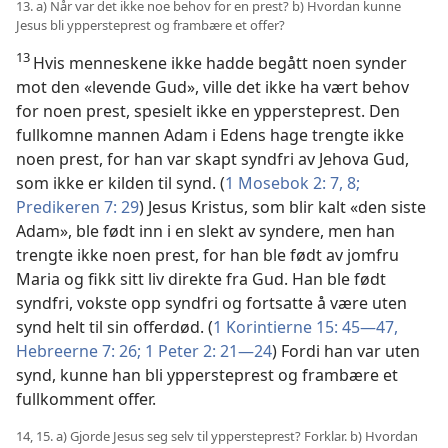
13. a) Når var det ikke noe behov for en prest? b) Hvordan kunne
Jesus bli yppersteprest og frambære et offer?
13
Hvis menneskene ikke hadde begått noen synder
mot den «levende Gud», ville det ikke ha vært behov
for noen prest, spesielt ikke en yppersteprest. Den
fullkomne mannen Adam i Edens hage trengte ikke
noen prest, for han var skapt syndfri av Jehova Gud,
som ikke er kilden til synd. (
1 Mosebok 2: 7, 8;
Predikeren 7: 29
) Jesus Kristus, som blir kalt «den siste
Adam», ble født inn i en slekt av syndere, men han
trengte ikke noen prest, for han ble født av jomfru
Maria og fikk sitt liv direkte fra Gud. Han ble født
syndfri, vokste opp syndfri og fortsatte å være uten
synd helt til sin offerdød. (
1 Korintierne 15: 45—47,
Hebreerne 7: 26;
1 Peter 2: 21—24
) Fordi han var uten
synd, kunne han bli yppersteprest og frambære et
fullkomment offer.
14, 15. a) Gjorde Jesus seg selv til yppersteprest? Forklar. b) Hvordan