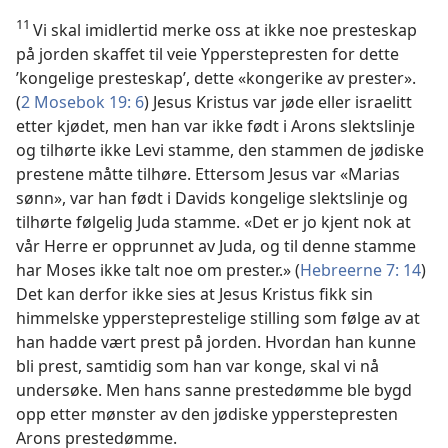
11
Vi skal imidlertid merke oss at ikke noe presteskap
på jorden skaffet til veie Ypperstepresten for dette
’kongelige presteskap’, dette «kongerike av prester».
(
2 Mosebok 19: 6
) Jesus Kristus var jøde eller israelitt
etter kjødet, men han var ikke født i Arons slektslinje
og tilhørte ikke Levi stamme, den stammen de jødiske
prestene måtte tilhøre. Ettersom Jesus var «Marias
sønn», var han født i Davids kongelige slektslinje og
tilhørte følgelig Juda stamme. «Det er jo kjent nok at
vår Herre er opprunnet av Juda, og til denne stamme
har Moses ikke talt noe om prester.» (
Hebreerne 7: 14
)
Det kan derfor ikke sies at Jesus Kristus fikk sin
himmelske yppersteprestelige stilling som følge av at
han hadde vært prest på jorden. Hvordan han kunne
bli prest, samtidig som han var konge, skal vi nå
undersøke. Men hans sanne prestedømme ble bygd
opp etter mønster av den jødiske ypperstepresten
Arons prestedømme.