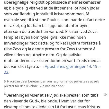
uberegnelige religiøst opphissede menneskemasser
er, ble tydelig vist ved at de litt senere lot noen jøder
som var fiendtlig innstilt til kristendommen, få
overtale seg til å steine Paulus, som hadde utført dette
miraklet, og lot ham bli liggende utenfor byen,
ettersom de trodde han var død. Presten ved Zevs-
templet i byen kom tydeligvis ikke med noen
innvendinger mot dette, og folket i Lystra fortsatte å
tilbe Zevs og la denne presten for Zevs fortsette å
villede dem og utnytte dem. Og de jødiske
motstanderne av kristendommen var tilfreds med at
det var slik i Lystra. —
Apostlenes gjerninger 14: 19—
22
.
6. Hvordan viser beretningen om Jesu forhør og pelfestelse at selv
prester for den levende Gud kan bli onde?
6
Beretningen viser at selv jødiske prester, som tilba
den «levende Gud», ble onde. Hvem var det for
eksempel som tok ledelsen i å forkaste Jesus Kristus