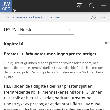
JW.ORG
Logg
inn
Endre
Søk
VIS
(åpner
språk
på
ME
Guds tusenårige rike er kommet nær
nytt
JW.ORG
vindu)
LES PÅ
Kapittel 6
Prester i ti århundrer, men ingen presteintriger
1, 2. a) Hva er grunnen til at de prester historien forteller om, har
behandlet menneskene så dårlig? b) Hvordan ble forskjellen mellom
den greske guden Zevs og jødenes Gud, den levende Gud, framhevet i
Lystra?
HELT siden de tidligste tider har prester spilt en
fremtredende rolle i menneskenes historie. Grunnen
til at folk er blitt så villedet, bedratt, utnyttet og
undertrykt av prester, er at det store flertall av disse
prestene ikke har vært prester for den eneste levende