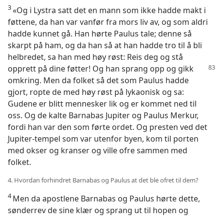
3
«Og i Lystra satt det en mann som ikke hadde makt i
føttene, da han var vanfør fra mors liv av, og som aldri
hadde kunnet gå. Han hørte Paulus tale; denne så
skarpt på ham, og da han så at han hadde tro til å bli
helbredet, sa han med høy røst: Reis deg og stå
opprett på dine føtter!
Og han sprang opp og gikk
omkring. Men da folket så det som Paulus hadde
gjort, ropte de med høy røst på lykaonisk og sa:
Gudene er blitt mennesker lik og er kommet ned til
oss. Og de kalte Barnabas Jupiter og Paulus Merkur,
fordi han var den som førte ordet. Og presten ved det
Jupiter-tempel som var utenfor byen, kom til porten
med okser og kranser og ville ofre sammen med
folket.
4. Hvordan forhindret Barnabas og Paulus at det ble ofret til dem?
4
Men da apostlene Barnabas og Paulus hørte dette,
sønderrev de sine klær og sprang ut til hopen og