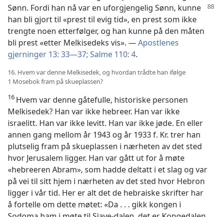
Sønn. Fordi han nå
var en uforgjengelig Sønn, kunne
han bli gjort til «prest til evig tid», en prest som ikke
trengte noen etterfølger, og han kunne på den måten
bli prest «etter Melkisedeks vis». —
Apostlenes
gjerninger 13: 33—37;
Salme 110: 4
.
16. Hvem var denne Melkisedek, og hvordan trådte han ifølge
1 Mosebok fram på skueplassen?
16
Hvem var denne gåtefulle, historiske personen
Melkisedek? Han var ikke hebreer. Han var ikke
israelitt. Han var ikke levitt. Han var ikke jøde. En eller
annen gang mellom år 1943 og år 1933 f. Kr. trer han
plutselig fram på skueplassen i nærheten av det sted
hvor Jerusalem ligger. Han var gått ut for å møte
«hebreeren Abram», som hadde deltatt i et slag og var
på vei til sitt hjem i nærheten av det sted hvor Hebron
ligger i vår tid. Her er alt det de hebraiske skrifter har
å fortelle om dette møtet: «Da . . . gikk kongen i
Sodoma ham i møte til Sjave-dalen, det er Kongedalen.