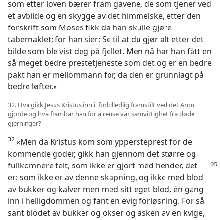
som etter loven bærer fram gavene, de som tjener ved
et avbilde og en skygge av det himmelske, etter den
forskrift som Moses fikk da han skulle gjøre
tabernaklet; for han sier: Se til at du gjør alt etter det
bilde som ble vist deg på fjellet. Men nå har han fått en
så meget bedre prestetjeneste som det og er en bedre
pakt han er mellommann for, da den er grunnlagt på
bedre løfter.»
32. Hva gikk Jesus Kristus inn i, forbilledlig framstilt ved det Aron
gjorde og hva frambar han for å rense vår samvittighet fra døde
gjerninger?
32
«Men da Kristus kom som yppersteprest for de
kommende goder, gikk han gjennom det større og
fullkomnere
telt, som ikke er gjort med hender, det
er: som ikke er av denne skapning, og ikke med blod
av bukker og kalver men med sitt eget blod, én gang
inn i helligdommen og fant en evig forløsning. For så
sant blodet av bukker og okser og asken av en kvige,