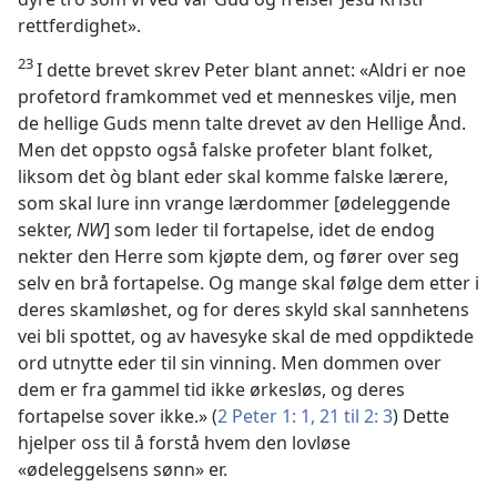
rettferdighet».
23
I dette brevet skrev Peter blant annet: «Aldri er noe
profetord framkommet ved et menneskes vilje, men
de hellige Guds menn talte drevet av den Hellige Ånd.
Men det oppsto også falske profeter blant folket,
liksom det òg blant eder skal komme falske lærere,
som skal lure inn vrange lærdommer [ødeleggende
sekter,
NW
] som leder til fortapelse, idet de endog
nekter den Herre som kjøpte dem, og fører over seg
selv en brå fortapelse. Og mange skal følge dem etter i
deres skamløshet, og for deres skyld skal sannhetens
vei bli spottet, og av havesyke skal de med oppdiktede
ord utnytte eder til sin vinning. Men dommen over
dem er fra gammel tid ikke ørkesløs, og deres
fortapelse sover ikke.» (
2 Peter 1: 1,
21 til 2: 3
) Dette
hjelper oss til å forstå hvem den lovløse
«ødeleggelsens sønn» er.