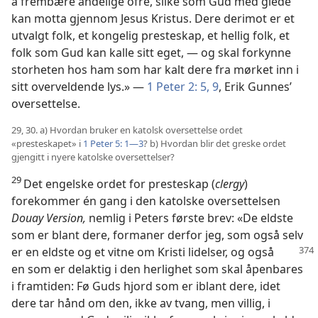
å frembære åndelige ofre, slike som Gud med glede
kan motta gjennom Jesus Kristus. Dere derimot er et
utvalgt folk, et kongelig presteskap, et hellig folk, et
folk som Gud kan kalle sitt eget, — og skal forkynne
storheten hos ham som har kalt dere fra mørket inn i
sitt overveldende lys.» —
1 Peter 2: 5,
9
, Erik Gunnes’
oversettelse.
29, 30. a) Hvordan bruker en katolsk oversettelse ordet
«presteskapet» i
1 Peter 5: 1—3
? b) Hvordan blir det greske ordet
gjengitt i nyere katolske oversettelser?
29
Det engelske ordet for presteskap (
clergy
)
forekommer én gang i den katolske oversettelsen
Douay Version,
nemlig i Peters første brev: «De eldste
som er blant dere, formaner derfor jeg, som også selv
er en eldste og et vitne om
Kristi lidelser, og også
en som er delaktig i den herlighet som skal åpenbares
i framtiden: Fø Guds hjord som er iblant dere, idet
dere tar hånd om den, ikke av tvang, men villig, i