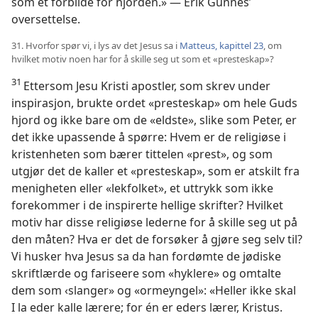
som et forbilde for hjorden.» — Erik Gunnes’
oversettelse.
31. Hvorfor spør vi, i lys av det Jesus sa i
Matteus, kapittel 23
, om
hvilket motiv noen har for å skille seg ut som et «presteskap»?
31
Ettersom Jesu Kristi apostler, som skrev under
inspirasjon, brukte ordet «presteskap» om hele Guds
hjord og ikke bare om de «eldste», slike som Peter, er
det ikke upassende å spørre: Hvem er de religiøse i
kristenheten som bærer tittelen «prest», og som
utgjør det de kaller et «presteskap», som er atskilt fra
menigheten eller «lekfolket», et uttrykk som ikke
forekommer i de inspirerte hellige skrifter? Hvilket
motiv har disse religiøse lederne for å skille seg ut på
den måten? Hva er det de forsøker å gjøre seg selv til?
Vi husker hva Jesus sa da han fordømte de jødiske
skriftlærde og fariseere som «hyklere» og omtalte
dem som ‹slanger» og «ormeyngel»: «Heller ikke skal
I la eder kalle lærere; for én er eders lærer, Kristus.