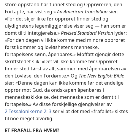
store oppstand har funnet sted og Opprøreren, den
Fortapte, har vist seg.»
An American Translation
sier:
«For det skjer ikke før opprøret finner sted og
ulydighetens legemliggjørelse viser seg — han som er
dømt til tilintetgjørelse.»
Revised Standard Version
lyder:
«For den dagen vil ikke komme med mindre opprøret
først kommer og lovløshetens menneske,
fortapelsens sønn, åpenbares.» Moffatt gjengir dette
skriftstedet slik: «Det vil ikke komme før Opprøret
finner sted først av alt, sammen med åpenbarelsen av
den Lovløse, den Fordømte.» Og
The New English Bible
sier: «Denne dagen kan ikke komme før det endelige
opprør mot Gud, da ondskapen åpenbares i
menneskeskikkelse, det menneske som er dømt til
fortapelse.» Av disse forskjellige gjengivelser av
2 Tessalonikerne 2: 3
ser vi at det med «frafallet» siktes
til noe meget alvorlig.
ET FRAFALL FRA HVEM?