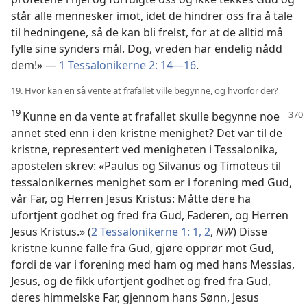
står alle mennesker imot, idet de hindrer oss fra å tale
til hedningene, så de kan bli frelst, for at de alltid må
fylle sine synders mål. Dog, vreden har endelig nådd
dem!» —
1 Tessalonikerne 2: 14—16
.
19. Hvor kan en så vente at frafallet ville begynne, og hvorfor der?
19
Kunne en da vente at frafallet skulle begynne noe
annet sted enn i den kristne menighet? Det var til de
kristne, representert ved menigheten i Tessalonika,
apostelen skrev: «Paulus og Silvanus og Timoteus til
tessalonikernes menighet som er i forening med Gud,
vår Far, og Herren Jesus Kristus: Måtte dere ha
ufortjent godhet og fred fra Gud, Faderen, og Herren
Jesus Kristus.» (
2 Tessalonikerne 1: 1, 2
,
NW
) Disse
kristne kunne falle fra Gud, gjøre opprør mot Gud,
fordi de var i forening med ham og med hans Messias,
Jesus, og de fikk ufortjent godhet og fred fra Gud,
deres himmelske Far, gjennom hans Sønn, Jesus