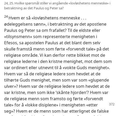
24, 25. Hvilke spørsmål stiller vi angående «lovløshetens menneske» i
betraktning av det Paulus og Peter sa?
24
Hvem er så «lovløshetens menneske . . .
ødeleggelsens sønn», i betraktning av det apostlene
Paulus og Peter sa om frafallet? Til de eldste eller
«tilsynsmenn» som representerte menigheten i
Efesos, sa apostelen Paulus at det blant dem selv
skulle framstå menn som førte «forvendt tale» på det
religiøse område. Vi kan derfor rette blikket mot de
religiøse lederne i den kristne menighet, mot dem som
var ordinert eller utnevnt til å «vokte Guds menighet».
Hvem var så de religiøse ledere som hevdet at de
tilhørte Guds menighet, men som var som «glupende
ulver»? Hvem var de religiøse ledere som hevdet at de
var kristne, men som ikke ’skånte hjorden’? Hvem var
de religiøse menn som framsto og førte «forvendt
tale» for å «lokke disiplene» i
menigheten «etter
seg»? Hvem er de menn som har etterlignet de falske