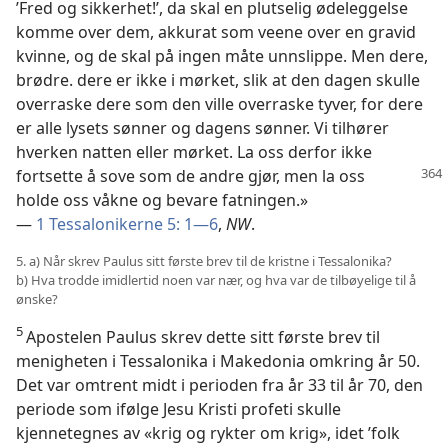
’Fred og sikkerhet!’, da skal en plutselig ødeleggelse
komme over dem, akkurat som veene over en gravid
kvinne, og de skal på ingen måte unnslippe. Men dere,
brødre. dere er ikke i mørket, slik at den dagen skulle
overraske dere som den ville overraske tyver, for dere
er alle lysets sønner og dagens sønner. Vi tilhører
hverken natten eller mørket. La oss derfor ikke
fortsette å sove som de
andre gjør, men la oss
holde oss våkne og bevare fatningen.»
—
1 Tessalonikerne 5: 1—6
,
NW
.
5. a) Når skrev Paulus sitt første brev til de kristne i Tessalonika?
b) Hva trodde imidlertid noen var nær, og hva var de tilbøyelige til å
ønske?
5
Apostelen Paulus skrev dette sitt første brev til
menigheten i Tessalonika i Makedonia omkring år 50.
Det var omtrent midt i perioden fra år 33 til år 70, den
periode som ifølge Jesu Kristi profeti skulle
kjennetegnes av «krig og rykter om krig», idet ’folk