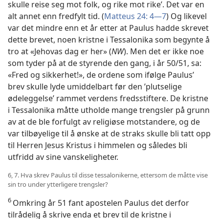
skulle reise seg mot folk, og rike mot rike’. Det var en
alt annet enn fredfylt tid. (
Matteus 24: 4—7
) Og likevel
var det mindre enn et år etter at Paulus hadde skrevet
dette brevet, noen kristne i Tessalonika som begynte å
tro at «Jehovas dag er her» (
NW
). Men det er ikke noe
som tyder på at de styrende den gang, i år 50/51, sa:
«Fred og sikkerhet!», de ordene som ifølge Paulus’
brev skulle lyde umiddelbart før den ’plutselige
ødeleggelse’ rammet verdens fredsstiftere. De kristne
i Tessalonika måtte utholde mange trengsler på grunn
av at de ble forfulgt av religiøse motstandere, og de
var tilbøyelige til å ønske at de straks skulle bli tatt opp
til Herren Jesus Kristus i himmelen og således bli
utfridd av sine vanskeligheter.
6, 7. Hva skrev Paulus til disse tessalonikerne, ettersom de måtte vise
sin tro under ytterligere trengsler?
6
Omkring år 51 fant apostelen Paulus det derfor
tilrådelig å skrive enda et brev til de kristne i