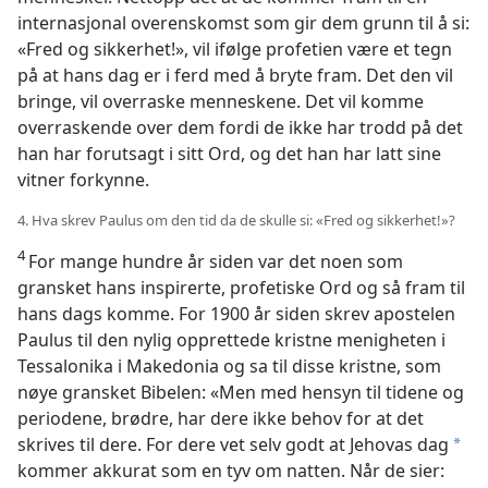
internasjonal overenskomst som gir dem grunn til å si:
«Fred og sikkerhet!», vil ifølge profetien være et tegn
på at hans dag er i ferd med å bryte fram. Det den vil
bringe, vil overraske menneskene. Det vil komme
overraskende over dem fordi de ikke har trodd på det
han har forutsagt i sitt Ord, og det han har latt sine
vitner forkynne.
4. Hva skrev Paulus om den tid da de skulle si: «Fred og sikkerhet!»?
4
For mange hundre år siden var det noen som
gransket hans inspirerte, profetiske Ord og så fram til
hans dags komme. For 1900 år siden skrev apostelen
Paulus til den nylig opprettede kristne menigheten i
Tessalonika i Makedonia og sa til disse kristne, som
nøye gransket Bibelen: «Men med hensyn til tidene og
periodene, brødre, har dere ikke behov for at det
skrives til dere. For dere vet selv godt at Jehovas dag
*
kommer akkurat som en tyv om natten. Når de sier: