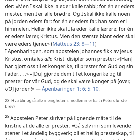
der: «Men I skal ikke la eder kalle rabbi; for én er eders
mester, men I er alle brødre. Og I skal ikke kalle noen
på jorden eders far; for én er eders far, han som er i
himmelen. Heller ikke skal I la eder kalle lærere; for én
er eders lærer, Kristus. Men den største blant eder skal
være eders tjener.» (
Matteus 23: 8—11
)
I Åpenbaringen, som apostelen Johannes fikk av Jesus
Kristus, omtales
alle
Kristi disipler som prester: «[Han]
har gjort oss til et kongerike, til prester for Gud og sin
Fader, . . .» «[Du] gjorde dem til et kongerike og til
prester for vår Gud, og de skal være konger på [over,
UO
] jorden!» —
Åpenbaringen 1: 6;
5: 10
.
28. Hva blir også alle menighetens medlemmer kalt i Peters første
brev?
28
Apostelen Peter skriver på lignende måte til de
kristne at de alle er prester: «Gå selv inn som levende
stener i et åndelig byggverk; bli et hellig presteskap, til