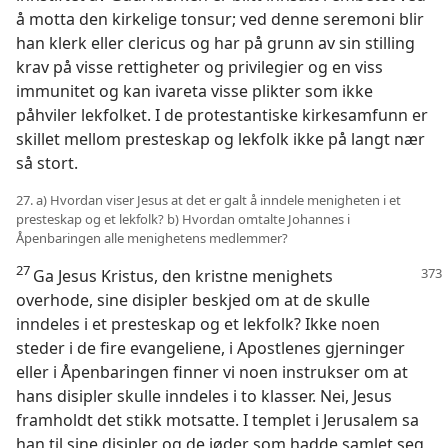
å motta den kirkelige tonsur; ved denne seremoni blir
han klerk eller clericus og har på grunn av sin stilling
krav på visse rettigheter og privilegier og en viss
immunitet og kan ivareta visse plikter som ikke
påhviler lekfolket. I de protestantiske kirkesamfunn er
skillet mellom presteskap og lekfolk ikke på langt nær
så stort.
27. a) Hvordan viser Jesus at det er galt å inndele menigheten i et
presteskap og et lekfolk? b) Hvordan omtalte Johannes i
Åpenbaringen alle menighetens medlemmer?
27
Ga Jesus Kristus, den kristne menighets
overhode, sine disipler beskjed om at de skulle
inndeles i et presteskap og et lekfolk? Ikke noen
steder i de fire evangeliene, i Apostlenes gjerninger
eller i Åpenbaringen finner vi noen instrukser om at
hans disipler skulle inndeles i to klasser. Nei, Jesus
framholdt det stikk motsatte. I templet i Jerusalem sa
han til sine disipler og de jøder som hadde samlet seg