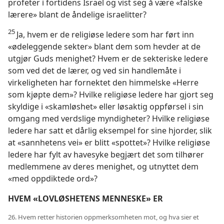
profeter i fortidens Israel og vist seg å være «falske
lærere» blant de åndelige israelitter?
25
Ja, hvem er de religiøse ledere som har ført inn
«ødeleggende sekter» blant dem som hevder at de
utgjør Guds menighet? Hvem er de sekteriske ledere
som ved det de lærer, og ved sin handlemåte i
virkeligheten har fornektet den himmelske «Herre
som kjøpte dem»? Hvilke religiøse ledere har gjort seg
skyldige i «skamløshet» eller løsaktig oppførsel i sin
omgang med verdslige myndigheter? Hvilke religiøse
ledere har satt et dårlig eksempel for sine hjorder, slik
at «sannhetens vei» er blitt «spottet»? Hvilke religiøse
ledere har fylt av havesyke begjært det som tilhører
medlemmene av deres menighet, og utnyttet dem
«med oppdiktede ord»?
HVEM «LOVLØSHETENS MENNESKE» ER
26. Hvem retter historien oppmerksomheten mot, og hva sier et