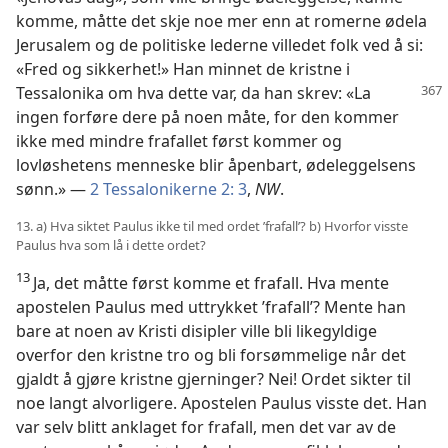
komme, måtte det skje noe mer enn at romerne ødela
Jerusalem og de politiske lederne villedet folk ved å si:
«Fred og sikkerhet!» Han minnet de kristne i
Tessalonika om hva dette var, da han skrev: «La
ingen forføre dere på noen måte, for den kommer
ikke med mindre frafallet først kommer og
lovløshetens menneske blir åpenbart, ødeleggelsens
sønn.» —
2 Tessalonikerne 2: 3
,
NW
.
13. a) Hva siktet Paulus ikke til med ordet ’frafall’? b) Hvorfor visste
Paulus hva som lå i dette ordet?
13
Ja, det måtte først komme et frafall. Hva mente
apostelen Paulus med uttrykket ’frafall’? Mente han
bare at noen av Kristi disipler ville bli likegyldige
overfor den kristne tro og bli forsømmelige når det
gjaldt å gjøre kristne gjerninger? Nei! Ordet sikter til
noe langt alvorligere. Apostelen Paulus visste det. Han
var selv blitt anklaget for frafall, men det var av de