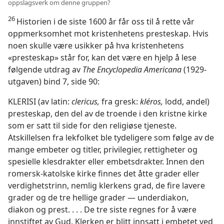
oppslagsverk om denne gruppen?
26
Historien i de siste 1600 år får oss til å rette vår
oppmerksomhet mot kristenhetens presteskap. Hvis
noen skulle være usikker på hva kristenhetens
«presteskap» står for, kan det være en hjelp å lese
følgende utdrag av
The Encyclopedia Americana
(1929-
utgaven) bind 7, side 90:
KLERISI (av latin:
clericus,
fra gresk:
kléros,
lodd, andel)
presteskap, den del av de troende i den kristne kirke
som er satt til side for den religiøse tjeneste.
Atskillelsen fra lekfolket ble tydeligere som følge av de
mange embeter og titler, privilegier, rettigheter og
spesielle klesdrakter eller embetsdrakter. Innen den
romersk-katolske kirke finnes det åtte grader eller
verdighetstrinn, nemlig klerkens grad, de fire lavere
grader og de tre hellige grader — underdiakon,
diakon og prest. . . . De tre siste regnes for å være
innstiftet av Gud. Klerken er blitt innsatt i embetet ved