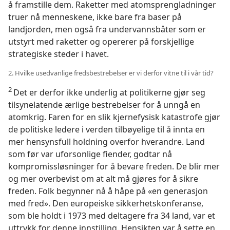
å framstille dem. Raketter med atomsprengladninger
truer nå menneskene, ikke bare fra baser på
landjorden, men også fra undervannsbåter som er
utstyrt med raketter og opererer på forskjellige
strategiske steder i havet.
2. Hvilke usedvanlige fredsbestrebelser er vi derfor vitne til i vår tid?
2
Det er derfor ikke underlig at politikerne gjør seg
tilsynelatende ærlige bestrebelser for å unngå en
atomkrig. Faren for en slik kjernefysisk katastrofe gjør
de politiske ledere i verden tilbøyelige til å innta en
mer hensynsfull holdning overfor hverandre. Land
som før var uforsonlige fiender, godtar nå
kompromissløsninger for å bevare freden. De blir mer
og mer overbevist om at alt må gjøres for å sikre
freden. Folk begynner nå å håpe på «en generasjon
med fred». Den europeiske sikkerhetskonferanse,
som ble holdt i 1973 med deltagere fra 34 land, var et
uttrykk for denne innstilling. Hensikten var å sette en