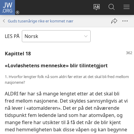
JW.ORG
Logg
inn
Endre
Søk
VIS
(åpner
språk
på
ME
Guds tusenårige rike er kommet nær
nytt
JW.ORG
vindu)
LES PÅ
Kapittel 18
«Lovløshetens menneske» blir tilintetgjort
1. Hvorfor lengter folk nå som aldri før etter at det skal bli fred mellom
nasjonene?
ALDRI før har så mange lengtet etter at det skal bli
fred mellom nasjonene. Det skyldes sannsynligvis at vi
nå lever i «atomalderen». Det er på det nåværende
tidspunkt fem ledende land som har atomvåpen, og
mange flere har utsikter til å få det når de blir kjent
med hemmeligheten bak disse våpen og kan begynne