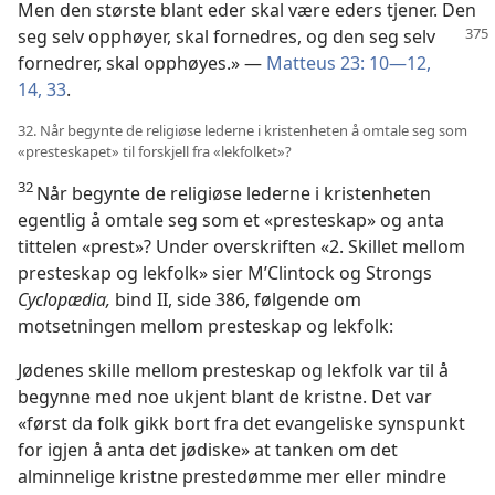
Men den største blant eder skal være eders tjener. Den
seg selv opphøyer, skal
fornedres, og den seg selv
fornedrer, skal opphøyes.» —
Matteus 23: 10—12,
14,
33
.
32. Når begynte de religiøse lederne i kristenheten å omtale seg som
«presteskapet» til forskjell fra «lekfolket»?
32
Når begynte de religiøse lederne i kristenheten
egentlig å omtale seg som et «presteskap» og anta
tittelen «prest»? Under overskriften «2. Skillet mellom
presteskap og lekfolk» sier M’Clintock og Strongs
Cyclopædia,
bind II, side 386, følgende om
motsetningen mellom presteskap og lekfolk:
Jødenes skille mellom presteskap og lekfolk var til å
begynne med noe ukjent blant de kristne. Det var
«først da folk gikk bort fra det evangeliske synspunkt
for igjen å anta det jødiske» at tanken om det
alminnelige kristne prestedømme mer eller mindre