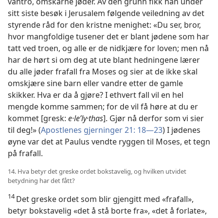
vantro, omskårne jøder. Av den grunn fikk han under
sitt siste besøk i Jerusalem følgende veiledning av det
styrende råd for den kristne menighet: «Du ser, bror,
hvor mangfoldige tusener det er blant jødene som har
tatt ved troen, og alle er de nidkjære for loven; men nå
har de hørt si om deg at ute blant hedningene lærer
du alle jøder frafall fra Moses og sier at de ikke skal
omskjære sine barn eller vandre etter de gamle
skikker. Hva er da å gjøre? I ethvert fall vil en hel
mengde komme sammen; for de vil få høre at du er
kommet [gresk:
e·leʹly·thas
]. Gjør nå derfor som vi sier
til deg!» (
Apostlenes gjerninger 21: 18—23
) I jødenes
øyne var det at Paulus vendte ryggen til Moses, et tegn
på frafall.
14. Hva betyr det greske ordet bokstavelig, og hvilken utvidet
betydning har det fått?
14
Det greske ordet som blir gjengitt med «frafall»,
betyr bokstavelig «det å stå borte fra», «det å forlate»,