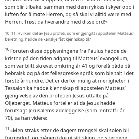
som blir tilbake, sammen med dem rykkes i skyer opp i
luften for å møte Herren, og så skal vi alltid være med
Herren. Trøst da hverandre med disse ord!»
10, 11. Hvilken del av Jesu profeti, som er gjengitt i apostelen Matteus’
beretning, hadde de kanskje fått kjennskap til?
10
Foruten disse opplysningene fra Paulus hadde de
kristne på den tiden adgang til Matteus’ evangelium,
som var blitt skrevet omkring år 41 og forelå både på
hebraisk og på det fellesgreske språk som ble talt i det
første århundre. Det er derfor mulig at menigheten i
Tessalonika hadde kjennskap til apostelen Matteus’
gjengivelse av den profetien Jesus uttalte på
Oljeberget. Matteus forteller at da Jesus hadde
forutsagt Jerusalems ødeleggelse (som inntraff i år
70), sa han videre:
11
«Men straks etter de dagers trengsel skal solen bli
formørket, og månen ikke gi sitt skinn, og stjernene