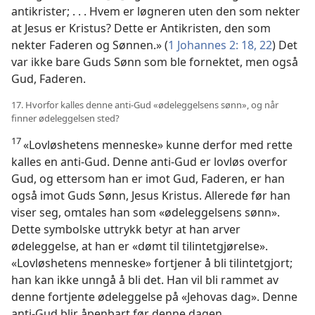
antikrister; . . . Hvem er løgneren uten den som nekter
at Jesus er Kristus? Dette er Antikristen, den som
nekter Faderen og Sønnen.» (
1 Johannes 2: 18,
22
) Det
var ikke bare Guds Sønn som ble fornektet, men også
Gud, Faderen.
17. Hvorfor kalles denne anti-Gud «ødeleggelsens sønn», og når
finner ødeleggelsen sted?
17
«Lovløshetens menneske» kunne derfor med rette
kalles en anti-Gud. Denne anti-Gud er lovløs overfor
Gud, og ettersom han er imot Gud, Faderen, er han
også imot Guds Sønn, Jesus Kristus. Allerede før han
viser seg, omtales han som «ødeleggelsens sønn».
Dette symbolske uttrykk betyr at han arver
ødeleggelse, at han er «dømt til tilintetgjørelse».
«Lovløshetens menneske» fortjener å bli tilintetgjort;
han kan ikke unngå å bli det. Han vil bli rammet av
denne fortjente ødeleggelse på «Jehovas dag». Denne
anti-Gud blir åpenbart før denne dagen.