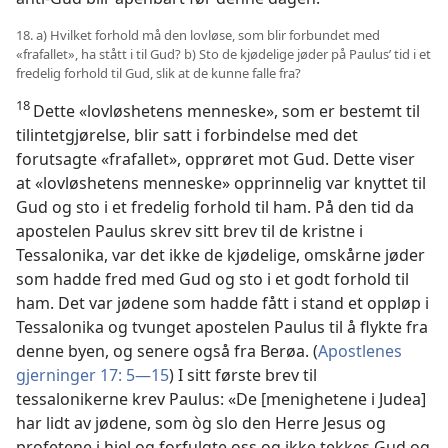
18. a) Hvilket forhold må den lovløse, som blir forbundet med
«frafallet», ha stått i til Gud? b) Sto de kjødelige jøder på Paulus’ tid i et
fredelig forhold til Gud, slik at de kunne falle fra?
18
Dette «lovløshetens menneske», som er bestemt til
tilintetgjørelse, blir satt i forbindelse med det
forutsagte «frafallet», opprøret mot Gud. Dette viser
at «lovløshetens menneske» opprinnelig var knyttet til
Gud og sto i et fredelig forhold til ham. På den tid da
apostelen Paulus skrev sitt brev til de kristne i
Tessalonika, var det ikke de kjødelige, omskårne jøder
som hadde fred med Gud og sto i et godt forhold til
ham. Det var jødene som hadde fått i stand et oppløp i
Tessalonika og tvunget apostelen Paulus til å flykte fra
denne byen, og senere også fra Berøa. (
Apostlenes
gjerninger 17: 5—15
) I sitt første brev til
tessalonikerne krev Paulus: «De [menighetene i Judea]
har lidt av jødene, som òg slo den Herre Jesus og
profetene i hjel og forfulgte oss og ikke tekkes Gud og