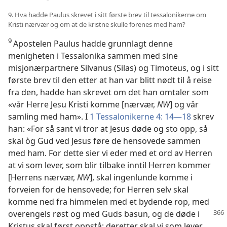
9. Hva hadde Paulus skrevet i sitt første brev til tessalonikerne om
Kristi nærvær og om at de kristne skulle forenes med ham?
9
Apostelen Paulus hadde grunnlagt denne
menigheten i Tessalonika sammen med sine
misjonærpartnere Silvanus (Silas) og Timoteus, og i sitt
første brev til den etter at han var blitt nødt til å reise
fra den, hadde han skrevet om det han omtaler som
«vår Herre Jesu Kristi komme [nærvær,
NW
] og vår
samling med ham». I
1 Tessalonikerne 4: 14—18
skrev
han: «For så sant vi tror at Jesus døde og sto opp, så
skal òg Gud ved Jesus føre de hensovede sammen
med ham. For dette sier vi eder med et ord av Herren
at vi som lever, som blir tilbake inntil Herren kommer
[Herrens nærvær,
NW
], skal ingenlunde komme i
forveien for de hensovede; for Herren selv skal
komme ned fra himmelen med et bydende rop, med
overengels røst og med Guds
basun, og de døde i
Kristus skal først oppstå; deretter skal vi som lever,