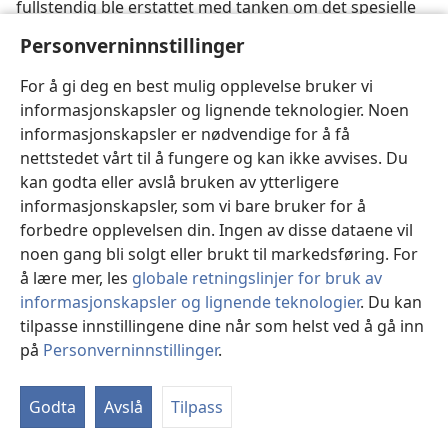
fullstendig ble erstattet med tanken om det spesielle
prestedømme. . . . Til og med Tertullianus skrev (
De
Personverninnstillinger
Baptismo,
kapittel 17, før han ble montanist): «Også
lekfolket har rett til å dele ut sakramentene og
For å gi deg en best mulig opplevelse bruker vi
undervise i menigheten. Guds Ord og sakramentene
informasjonskapsler og lignende teknologier. Noen
ble ved Guds nåde gitt alle og kan derfor gis videre av
informasjonskapsler er nødvendige for å få
alle kristne som den guddommelige nådes redskaper.
nettstedet vårt til å fungere og kan ikke avvises. Du
Men spørsmålet er ikke bare hva som er tillatt i
kan godta eller avslå bruken av ytterligere
alminnelighet men også hva som er gagnlig under de
informasjonskapsler, som vi bare bruker for å
foreliggende omstendigheter. Vi kan her anvende St.
forbedre opplevelsen din. Ingen av disse dataene vil
Paulus’ ord: ’Alt er lovlig, men ikke alt gagner.’
noen gang bli solgt eller brukt til markedsføring. For
I betraktning av den orden som nødvendigvis må
å lære mer, les
globale retningslinjer for bruk av
opprettholdes i kirken, bør derfor lekfolket bare gjøre
informasjonskapsler og lignende teknologier
. Du kan
bruk av sin prestelige rett til å dele ut sakramentene
tilpasse innstillingene dine når som helst ved å gå inn
når tiden og omstendighetene krever det.» I tiden
på
Personverninnstillinger
.
Vi
etter Cyprianus . . . det hierarkiske systems far, ble
in
skillet mellom presteskap og lekfolk fremtredende, og
Godta
Avslå
Tilpass
snart ble det innført overalt. Ja, fra og med det tredje
århundre ble uttrykket klerus (
kleʹros
,
ordo)
nesten