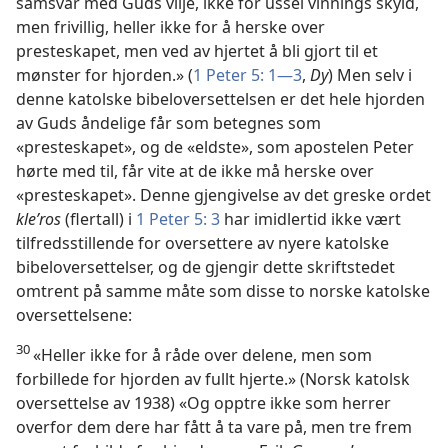
samsvar med Guds vilje, ikke for ussel vinnings skyld,
men frivillig, heller ikke for å herske over
presteskapet, men ved av hjertet å bli gjort til et
mønster for hjorden.» (
1 Peter 5: 1—3
,
Dy
) Men selv i
denne katolske bibeloversettelsen er det hele hjorden
av Guds åndelige får som betegnes som
«presteskapet», og de «eldste», som apostelen Peter
hørte med til, får vite at de ikke må herske over
«presteskapet». Denne gjengivelse av det greske ordet
kleʹros
(flertall) i
1 Peter 5: 3
har imidlertid ikke vært
tilfredsstillende for oversettere av nyere katolske
bibeloversettelser, og de gjengir dette skriftstedet
omtrent på samme måte som disse to norske katolske
oversettelsene:
30
«Heller ikke for å råde over delene, men som
forbillede for hjorden av fullt hjerte.» (Norsk katolsk
oversettelse av 1938) «Og opptre ikke som herrer
overfor dem dere har fått å ta vare på, men tre frem