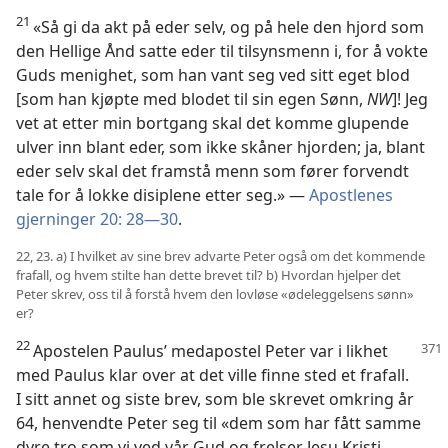
21
«Så gi da akt på eder selv, og på hele den hjord som
den Hellige Ånd satte eder til tilsynsmenn i, for å vokte
Guds menighet, som han vant seg ved sitt eget blod
[som han kjøpte med blodet til sin egen Sønn,
NW
]! Jeg
vet at etter min bortgang skal det komme glupende
ulver inn blant eder, som ikke skåner hjorden; ja, blant
eder selv skal det framstå menn som fører forvendt
tale for å lokke disiplene etter seg.» —
Apostlenes
gjerninger 20: 28—30
.
22, 23. a) I hvilket av sine brev advarte Peter også om det kommende
frafall, og hvem stilte han dette brevet til? b) Hvordan hjelper det
Peter skrev, oss til å forstå hvem den lovløse «ødeleggelsens sønn»
er?
22
Apostelen Paulus’ medapostel Peter var i likhet
med Paulus klar over at det ville finne sted et frafall.
I sitt annet og siste brev, som ble skrevet omkring år
64, henvendte Peter seg til «dem som har fått samme
dyre tro som vi ved vår Gud og frelser Jesu Kristi