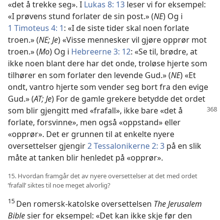
«det å trekke seg». I
Lukas 8: 13
leser vi for eksempel:
«I prøvens stund forlater de sin post.» (
NE
) Og i
1 Timoteus 4: 1
: «I de siste tider skal noen forlate
troen.» (
NE; Je
) «Visse mennesker vil gjøre opprør mot
troen.» (
Mo
) Og i
Hebreerne 3: 12
: «Se til, brødre, at
ikke noen blant dere har det onde, troløse hjerte som
tilhører en som forlater den levende Gud.» (
NE
) «Et
ondt, vantro hjerte som vender seg bort fra den evige
Gud.» (
AT; Je
) For de gamle grekere betydde det ordet
som blir gjengitt med «frafall», ikke bare
«det å
forlate, forsvinne», men også «oppstand» eller
«opprør». Det er grunnen til at enkelte nyere
oversettelser gjengir
2 Tessalonikerne 2: 3
på en slik
måte at tanken blir henledet på «opprør».
15. Hvordan framgår det av nyere oversettelser at det med ordet
’frafall’ siktes til noe meget alvorlig?
15
Den romersk-katolske oversettelsen
The Jerusalem
Bible
sier for eksempel: «Det kan ikke skje før den