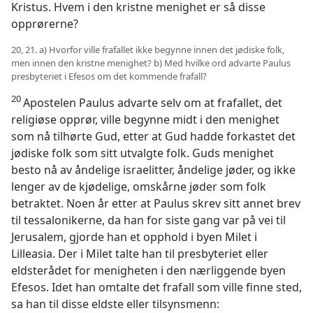
Kristus. Hvem i den kristne menighet er så disse
opprørerne?
20, 21. a) Hvorfor ville frafallet ikke begynne innen det jødiske folk,
men innen den kristne menighet? b) Med hvilke ord advarte Paulus
presbyteriet i Efesos om det kommende frafall?
20
Apostelen Paulus advarte selv om at frafallet, det
religiøse opprør, ville begynne midt i den menighet
som nå tilhørte Gud, etter at Gud hadde forkastet det
jødiske folk som sitt utvalgte folk. Guds menighet
besto nå av åndelige israelitter, åndelige jøder, og ikke
lenger av de kjødelige, omskårne jøder som folk
betraktet. Noen år etter at Paulus skrev sitt annet brev
til tessalonikerne, da han for siste gang var på vei til
Jerusalem, gjorde han et opphold i byen Milet i
Lilleasia. Der i Milet talte han til presbyteriet eller
eldsterådet for menigheten i den nærliggende byen
Efesos. Idet han omtalte det frafall som ville finne sted,
sa han til disse eldste eller tilsynsmenn: