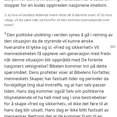
stopper for en lovløs opptreden nasjonene imellom.
3. a) Hva vil verdens ledende menn etter alt å dømme snart si? b) Hvis
«dag» vil da være nær, oe hvorfor vil den komme overraskende over
noen?
3
Den politiske utvikling i verden synes å gå i retning av
den situasjon da de styrende vil kunne ønske
hverandre til
lykke og si: «Fred og sikkerhet!» Vil
menneskeheten få oppleve «en generasjon med fred»
når denne situasjon blir oppnådd med De forente
nasjoners velsignelse? Bibelen kommer inn på dette
spørsmålet. Dens profetier viser at Bibelens Forfatter,
menneskets Skaper, har fastsatt tider og perioder da
forskjellige ting skal inntreffe, og at han selv passer
tiden. Hans dag kommer også! Selv om politikerne
tilsynelatende vil ha hell med seg i sine bestrebelser
for å skape «fred og sikkerhet», vil ikke det føre til at
hans dag blir utsatt. Hans dag er ikke blitt fastsatt av
mennesker. Nettopp det at de kommer fram til en