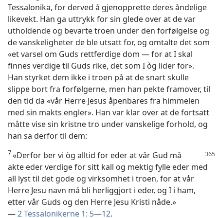
Tessalonika, for derved å gjenopprette deres åndelige
likevekt. Han ga uttrykk for sin glede over at de var
utholdende og bevarte troen under den forfølgelse og
de vanskeligheter de ble utsatt for, og omtalte det som
«et varsel om Guds rettferdige dom — for at I skal
finnes verdige til Guds rike, det som I òg lider for».
Han styrket dem ikke i troen på at de snart skulle
slippe bort fra forfølgerne, men han pekte framover, til
den tid da «vår Herre Jesus åpenbares fra himmelen
med sin makts engler». Han var klar over at de fortsatt
måtte vise sin kristne tro under vanskelige forhold, og
han sa derfor til dem:
7
«Derfor ber vi òg alltid for eder at vår Gud må
akte eder verdige for sitt kall og mektig fylle eder med
all lyst til det gode og virksomhet i troen, for at vår
Herre Jesu navn må bli herliggjort i eder, og I i ham,
etter vår Guds og den Herre Jesu Kristi nåde.»
—
2 Tessalonikerne 1: 5—12
.