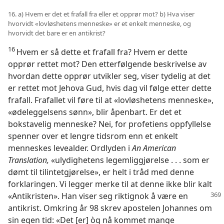
16. a) Hvem er det et frafall fra eller et opprør mot? b) Hva viser
hvorvidt «lovløshetens menneske» er et enkelt menneske, og
hvorvidt det bare er en antikrist?
16
Hvem er så dette et frafall fra? Hvem er dette
opprør rettet mot? Den etterfølgende beskrivelse av
hvordan dette opprør utvikler seg, viser tydelig at det
er rettet mot Jehova Gud, hvis dag vil følge etter dette
frafall. Frafallet vil føre til at «lovløshetens menneske»,
«ødeleggelsens sønn», blir åpenbart. Er det et
bokstavelig menneske? Nei, for profetiens oppfyllelse
spenner over et lengre tidsrom enn et enkelt
menneskes levealder. Ordlyden i
An American
Translation,
«ulydighetens legemliggjørelse . . . som er
dømt til tilintetgjørelse», er helt i tråd med denne
forklaringen. Vi legger merke til at denne ikke blir kalt
«Antikristen». Han
viser seg riktignok å være en
antikrist. Omkring år 98 skrev apostelen Johannes om
sin egen tid: «Det [er] òg nå kommet mange