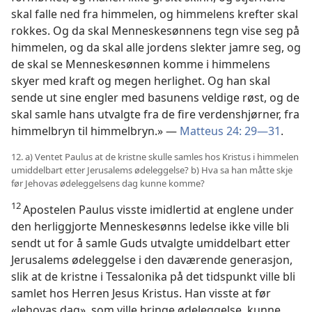
skal falle ned fra himmelen, og himmelens krefter skal
rokkes. Og da skal Menneskesønnens tegn vise seg på
himmelen, og da skal alle jordens slekter jamre seg, og
de skal se Menneskesønnen komme i himmelens
skyer med kraft og megen herlighet. Og han skal
sende ut sine engler med basunens veldige røst, og de
skal samle hans utvalgte fra de fire verdenshjørner, fra
himmelbryn til himmelbryn.» —
Matteus 24: 29—31
.
12. a) Ventet Paulus at de kristne skulle samles hos Kristus i himmelen
umiddelbart etter Jerusalems ødeleggelse? b) Hva sa han måtte skje
før Jehovas ødeleggelsens dag kunne komme?
12
Apostelen Paulus visste imidlertid at englene under
den herliggjorte Menneskesønns ledelse ikke ville bli
sendt ut for å samle Guds utvalgte umiddelbart etter
Jerusalems ødeleggelse i den daværende generasjon,
slik at de kristne i Tessalonika på det tidspunkt ville bli
samlet hos Herren Jesus Kristus. Han visste at før
«Jehovas dag», som ville bringe ødeleggelse, kunne