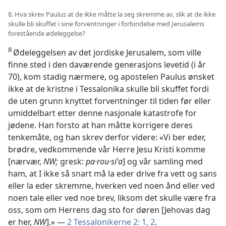
8. Hva skrev Paulus at de ikke måtte la seg skremme av, slik at de ikke
skulle bli skuffet i sine forventninger i forbindelse med Jerusalems
forestående ødeleggelse?
8
Ødeleggelsen av det jordiske Jerusalem, som ville
finne sted i den daværende generasjons levetid (i år
70), kom stadig nærmere, og apostelen Paulus ønsket
ikke at de kristne i Tessalonika skulle bli skuffet fordi
de uten grunn knyttet forventninger til tiden før eller
umiddelbart etter denne nasjonale katastrofe for
jødene. Han forsto at han måtte korrigere deres
tenkemåte, og han skrev derfor videre: «Vi ber eder,
brødre, vedkommende vår Herre Jesu Kristi komme
[nærvær,
NW;
gresk:
pa·rou·siʹa
] og vår samling med
ham, at I ikke så snart må la eder drive fra vett og sans
eller la eder skremme, hverken ved noen ånd eller ved
noen tale eller ved noe brev, liksom det skulle være fra
oss, som om Herrens dag sto for døren [Jehovas dag
er her,
NW
].» —
2 Tessalonikerne 2: 1, 2
.