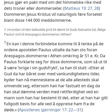
Jesus gjør en pakt med om det himmelske rike med
dets troner eller dommerseter. (
Matteus 19: 27, 28
)
Dommeren Jesus Kristus vil naturligvis føre forsetet
blant disse 144 000 meddommerne.
7. Hvordan vil den bebodde jord bli dømt til Guds fastsatte tid, ifølge
Paulus’ ord til Areopagos-dommerne i Athen?
7
En kan i denne forbindelse komme til å tenke på de
ordene apostelen Paulus uttalte da han sto foran
Areopagos-dommerne i Athen omkring år 51 e. Kr. Da
Paulus forklarte seg for disse dommerne, som så ut til
å være ’ivrige i sin gudsfrykt’, sa han til slutt: «Etter at
Gud da har båret over med vankundighetens tider,
byder han nå menneskene at de alle allesteds skal
omvende seg, ettersom han har fastsatt en dag da
han skal dømme verden med rettferdighet ved en
mann som han har bestemt til det, etter at han har gitt
fullgodt bevis for alle ved å oppreise ham fra de
døde.» (
Apostlenes gjerninger 17: 22—31
)