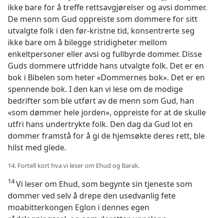
ikke bare for å treffe rettsavgjørelser og avsi dommer.
De menn som Gud oppreiste som dommere for sitt
utvalgte folk i den før-kristne tid, konsentrerte seg
ikke bare om å bilegge stridigheter mellom
enkeltpersoner eller avsi og fullbyrde dommer. Disse
Guds dommere utfridde hans utvalgte folk. Det er en
bok i Bibelen som heter «Dommernes bok». Det er en
spennende bok. I den kan vi lese om de modige
bedrifter som ble utført av de menn som Gud, han
«som dømmer hele jorden», oppreiste for at de skulle
utfri hans undertrykte folk. Den dag da Gud lot en
dommer framstå for å gi de hjemsøkte deres rett, ble
hilst med glede.
14. Fortell kort hva vi leser om Ehud og Barak.
14
Vi leser om Ehud, som begynte sin tjeneste som
dommer ved selv å drepe den usedvanlig fete
moabitterkongen Eglon i dennes egen