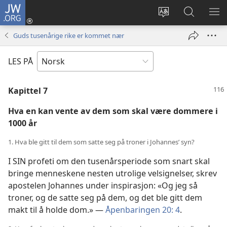
JW.ORG
Logg
inn
Endre
Søk
VIS
(åpner
språk
på
ME
Guds tusenårige rike er kommet nær
nytt
JW.ORG
vindu)
LES PÅ
Kapittel 7
Hva en kan vente av dem som skal være dommere i
1000 år
1. Hva ble gitt til dem som satte seg på troner i Johannes’ syn?
I SIN profeti om den tusenårsperiode som snart skal
bringe menneskene nesten utrolige velsignelser, skrev
apostelen Johannes under inspirasjon: «Og jeg så
troner, og de satte seg på dem, og det ble gitt dem
makt til å holde dom.» —
Åpenbaringen 20: 4
.