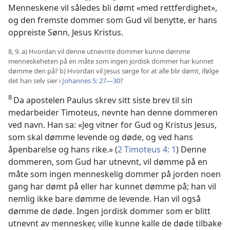
Menneskene vil således bli dømt «med rettferdighet»,
og den fremste dommer som Gud vil benytte, er hans
oppreiste Sønn, Jesus Kristus.
8, 9. a) Hvordan vil denne utnevnte dommer kunne dømme
menneskeheten på en måte som ingen jordisk dommer har kunnet
dømme den på? b) Hvordan vil Jesus sørge for at alle blir dømt, ifølge
det han selv sier i
Johannes 5: 27—30
?
8
Da apostelen Paulus skrev sitt siste brev til sin
medarbeider Timoteus, nevnte han denne dommeren
ved navn. Han sa: «Jeg vitner for Gud og Kristus Jesus,
som skal dømme levende og døde, og ved hans
åpenbarelse og hans rike.» (
2 Timoteus 4: 1
) Denne
dommeren, som Gud har utnevnt, vil dømme på en
måte som ingen menneskelig dommer på jorden noen
gang har dømt på eller har kunnet dømme på; han vil
nemlig ikke bare dømme de levende. Han vil også
dømme de døde. Ingen jordisk dommer som er blitt
utnevnt av mennesker, ville kunne kalle de døde tilbake