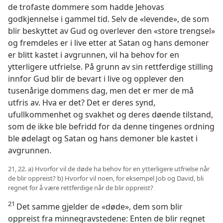
de trofaste dommere som hadde Jehovas
godkjennelse i gammel tid. Selv de «levende», de som
blir beskyttet av Gud og overlever den «store trengsel»
og fremdeles er i live etter at Satan og hans demoner
er blitt kastet i avgrunnen, vil ha behov for en
ytterligere utfrielse. På grunn av sin rettferdige stilling
innfor Gud blir de bevart i live og opplever den
tusenårige dommens dag, men det er mer de må
utfris av. Hva er det? Det er deres synd,
ufullkommenhet og svakhet og deres døende tilstand,
som de ikke ble befridd for da denne tingenes ordning
ble ødelagt og Satan og hans demoner ble kastet i
avgrunnen.
21, 22. a) Hvorfor vil de døde ha behov for en ytterligere utfrielse når
de blir oppreist? b) Hvorfor vil noen, for eksempel Job og David, bli
regnet for å være rettferdige når de blir oppreist?
21
Det samme gjelder de «døde», dem som blir
oppreist fra minnegravstedene: Enten de blir regnet