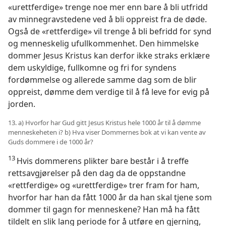
«urettferdige» trenge noe mer enn bare å bli utfridd
av minnegravstedene ved å bli oppreist fra de døde.
Også de «rettferdige» vil trenge å bli befridd for synd
og menneskelig ufullkommenhet. Den himmelske
dommer Jesus Kristus kan derfor ikke straks erklære
dem uskyldige, fullkomne og fri for syndens
fordømmelse og allerede samme dag som de blir
oppreist, dømme dem verdige til å få leve for evig på
jorden.
13. a) Hvorfor har Gud gitt Jesus Kristus hele 1000 år til å dømme
menneskeheten i? b) Hva viser Dommernes bok at vi kan vente av
Guds dommere i de 1000 år?
13
Hvis dommerens plikter bare består i å treffe
rettsavgjørelser på den dag da de oppstandne
«rettferdige» og «urettferdige» trer fram for ham,
hvorfor har han da fått 1000 år da han skal tjene som
dommer til gagn for menneskene? Han må ha fått
tildelt en slik lang periode for å utføre en gjerning,