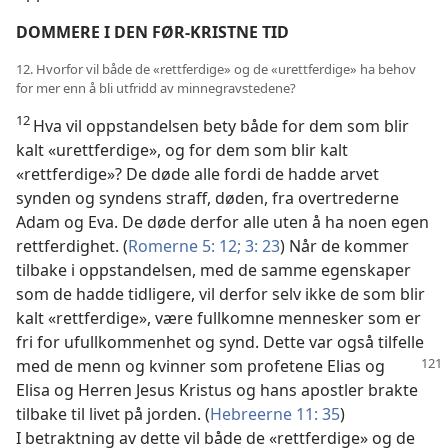
DOMMERE I DEN FØR-KRISTNE TID
12. Hvorfor vil både de «rettferdige» og de «urettferdige» ha behov
for mer enn å bli utfridd av minnegravstedene?
12
Hva vil oppstandelsen bety både for dem som blir
kalt «urettferdige», og for dem som blir kalt
«rettferdige»? De døde alle fordi de hadde arvet
synden og syndens straff, døden, fra overtrederne
Adam og Eva. De døde derfor alle uten å ha noen egen
rettferdighet. (
Romerne 5: 12;
3: 23
) Når de kommer
tilbake i oppstandelsen, med de samme egenskaper
som de hadde tidligere, vil derfor selv ikke de som blir
kalt «rettferdige», være fullkomne mennesker som er
fri for ufullkommenhet og synd. Dette var også tilfelle
med de menn og kvinner som profetene Elias og
Elisa og Herren Jesus Kristus og hans apostler brakte
tilbake til livet på jorden. (
Hebreerne 11: 35
)
I betraktning av dette vil både de «rettferdige» og de