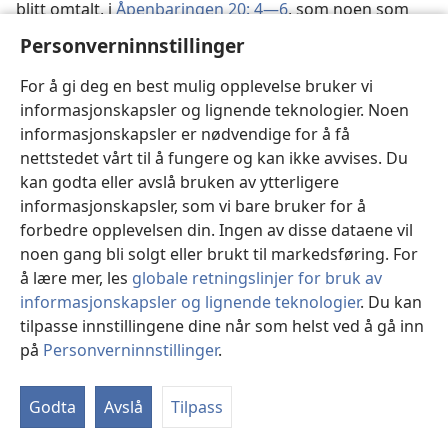
blitt omtalt, i
Åpenbaringen 20: 4—6
, som noen som
ikke kan rammes av den «annen død». Bildet gjelder
Personverninnstillinger
dem som får del i en oppstandelse til liv på jorden, og
som først vil bli kjent verdige til evig liv når de 1000 år
For å gi deg en best mulig opplevelse bruker vi
er omme, da de vil kunne vise at de fullt ut har
informasjonskapsler og lignende teknologier. Noen
oppnådd rettferdighet og menneskelig
informasjonskapsler er nødvendige for å få
fullkommenhet. De «bøker» som blir åpnet, og hvis
nettstedet vårt til å fungere og kan ikke avvises. Du
innhold de blir dømt etter når de får enten en gunstig
kan godta eller avslå bruken av ytterligere
eller en ugunstig dom, er ikke bøker som inneholder
informasjonskapsler, som vi bare bruker for å
en beretning om deres tidligere ufullkomne, syndige
forbedre opplevelsen din. Ingen av disse dataene vil
gjerninger i den nåværende tingenes ordning. De
noen gang bli solgt eller brukt til markedsføring. For
himmelske dommere trenger ikke 1000 år til å gå
å lære mer, les
globale retningslinjer for bruk av
igjennom en beretning om menneskenes tidligere
informasjonskapsler og lignende teknologier
. Du kan
gjerninger for å kunne avgjøre om hver enkelt av dem
tilpasse innstillingene dine når som helst ved å gå inn
som er blitt oppreist, er skyldig eller uskyldig. De er
på
Personverninnstillinger
.
Vi
ikke så uvitende om menneskehetens fortid. Det
in
dommerne ser på, er ikke menneskenes fortid men
Godta
Avslå
Tilpass
deres framtid. Menneskeheten trenger veiledning
med tanke på framtiden!