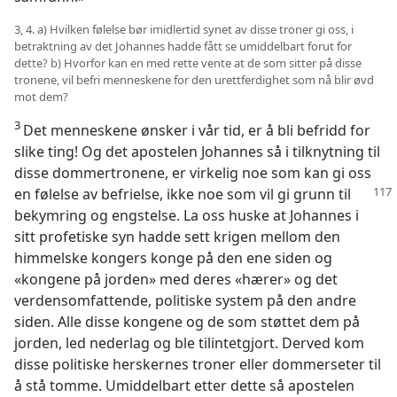
3, 4. a) Hvilken følelse bør imidlertid synet av disse troner gi oss, i
betraktning av det Johannes hadde fått se umiddelbart forut for
dette? b) Hvorfor kan en med rette vente at de som sitter på disse
tronene, vil befri menneskene for den urettferdighet som nå blir øvd
mot dem?
3
Det menneskene ønsker i vår tid, er å bli befridd for
slike ting! Og det apostelen Johannes så i tilknytning til
disse dommertronene, er virkelig noe som kan gi oss
en
følelse av befrielse, ikke noe som vil gi grunn til
bekymring og engstelse. La oss huske at Johannes i
sitt profetiske syn hadde sett krigen mellom den
himmelske kongers konge på den ene siden og
«kongene på jorden» med deres «hærer» og det
verdensomfattende, politiske system på den andre
siden. Alle disse kongene og de som støttet dem på
jorden, led nederlag og ble tilintetgjort. Derved kom
disse politiske herskernes troner eller dommerseter til
å stå tomme. Umiddelbart etter dette så apostelen