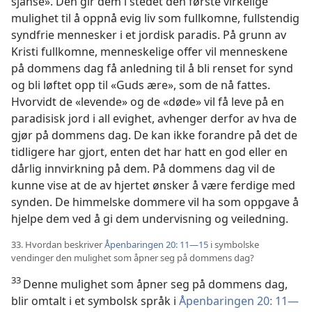
sjanse». Den gir dem i stedet den første virkelige
mulighet til å oppnå evig liv som fullkomne, fullstendig
syndfrie mennesker i et jordisk paradis. På grunn av
Kristi fullkomne, menneskelige offer vil menneskene
på dommens dag få anledning til å bli renset for synd
og bli løftet opp til «Guds ære», som de nå fattes.
Hvorvidt de «levende» og de «døde» vil få leve på en
paradisisk jord i all evighet, avhenger derfor av hva de
gjør på dommens dag. De kan ikke forandre på det de
tidligere har gjort, enten det har hatt en god eller en
dårlig innvirkning på dem. På dommens dag vil de
kunne vise at de av hjertet ønsker å være ferdige med
synden. De himmelske dommere vil ha som oppgave å
hjelpe dem ved å gi dem undervisning og veiledning.
33. Hvordan beskriver
Åpenbaringen 20: 11—15
i symbolske
vendinger den mulighet som åpner seg på dommens dag?
33
Denne mulighet som åpner seg på dommens dag,
blir omtalt i et symbolsk språk i
Åpenbaringen 20: 11—