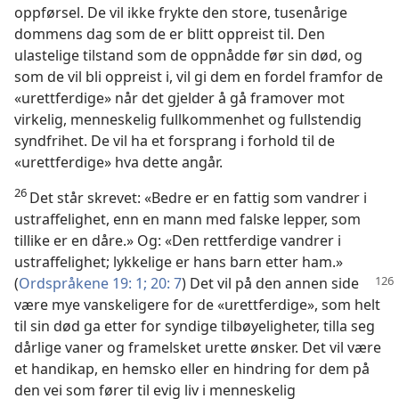
oppførsel. De vil ikke frykte den store, tusenårige
dommens dag som de er blitt oppreist til. Den
ulastelige tilstand som de oppnådde før sin død, og
som de vil bli oppreist i, vil gi dem en fordel framfor de
«urettferdige» når det gjelder å gå framover mot
virkelig, menneskelig fullkommenhet og fullstendig
syndfrihet. De vil ha et forsprang i forhold til de
«urettferdige» hva dette angår.
26
Det står skrevet: «Bedre er en fattig som vandrer i
ustraffelighet, enn en mann med falske lepper, som
tillike er en dåre.» Og: «Den rettferdige vandrer i
ustraffelighet; lykkelige er hans barn etter ham.»
(
Ordspråkene 19: 1;
20: 7
) Det vil på den annen side
være mye vanskeligere for de «urettferdige», som helt
til sin død ga etter for syndige tilbøyeligheter, tilla seg
dårlige vaner og framelsket urette ønsker. Det vil være
et handikap, en hemsko eller en hindring for dem på
den vei som fører til evig liv i menneskelig