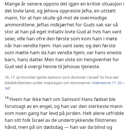
Mange år senere oppsto det igjen en kritisk situasjon i
det lovte land, og Jehova oppreiste Jefta, en utstøtt
mann, for at han skulle gå mot de overmodige
ammonittene. Jeftas nidkjærhet for Guds sak var så
stor at han på eget initiativ lovte Gud at hvis han vant
seier, ville han ofre den første som kom ham i møte
når han vendte hjem. Han vant seier, og den første
som møtte ham da han vendte hjem, var hans eneste
barn, hans datter. Men han viste sin hengivenhet for
Gud ved å overgi henne til Jehovas tjeneste.
16, 17. a) Hvordan tjente Samson som dommer i Israel? b) Hva sier
bibelskribenten under inspirasjon om dommerne i
Hebreerne 11: 32—
34
?
16
Hvem har ikke hørt om Samson! Hans fødsel ble
forutsagt av en engel, og han var den sterkeste mann
som noen gang har levd på jorden. Helt alene utfridde
han sitt folk Israel av de undertrykkende filistrenes
hånd, men på sin dødsdag — han var da blind og