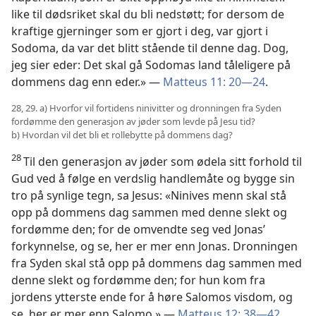
like til dødsriket skal du bli nedstøtt; for dersom de
kraftige gjerninger som er gjort i deg, var gjort i
Sodoma, da var det blitt stående til denne dag. Dog,
jeg sier eder: Det skal gå Sodomas land tåleligere på
dommens dag enn eder.» —
Matteus 11: 20—24
.
28, 29. a) Hvorfor vil fortidens ninivitter og dronningen fra Syden
fordømme den generasjon av jøder som levde på Jesu tid?
b) Hvordan vil det bli et rollebytte på dommens dag?
28
Til den generasjon av jøder som ødela sitt forhold til
Gud ved å følge en verdslig handlemåte og bygge sin
tro på synlige tegn, sa Jesus: «Ninives menn skal stå
opp på dommens dag sammen med denne slekt og
fordømme den; for de omvendte seg ved Jonas’
forkynnelse, og se, her er mer enn Jonas. Dronningen
fra Syden skal stå opp på dommens dag sammen med
denne slekt og fordømme den; for hun kom fra
jordens ytterste ende for å høre Salomos visdom, og
se, her er mer enn Salomo.» —
Matteus 12: 38—42
.