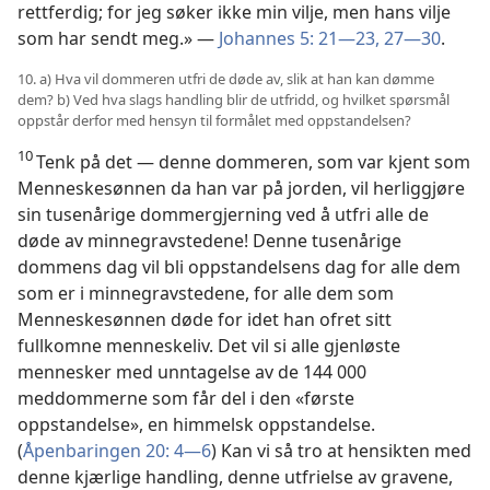
rettferdig; for jeg søker ikke min vilje, men hans vilje
som har sendt meg.» —
Johannes 5: 21—23,
27—30
.
10. a) Hva vil dommeren utfri de døde av, slik at han kan dømme
dem? b) Ved hva slags handling blir de utfridd, og hvilket spørsmål
oppstår derfor med hensyn til formålet med oppstandelsen?
10
Tenk på det — denne dommeren, som var kjent som
Menneskesønnen da han var på jorden, vil herliggjøre
sin tusenårige dommergjerning ved å utfri alle de
døde av minnegravstedene! Denne tusenårige
dommens dag vil bli oppstandelsens dag for alle dem
som er i minnegravstedene, for alle dem som
Menneskesønnen døde for idet han ofret sitt
fullkomne menneskeliv. Det vil si alle gjenløste
mennesker med unntagelse av de 144 000
meddommerne som får del i den «første
oppstandelse», en himmelsk oppstandelse.
(
Åpenbaringen 20: 4—6
) Kan vi så tro at hensikten med
denne kjærlige handling, denne utfrielse av gravene,