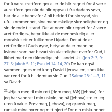
for å være «rettferdige» eller de blir regnet for å være
«urettferdige» når de blir oppvekt fra dødens søvn,
har de alle behov for å bli befridd for sin synd, sin
ufullkommenhet, sine menneskelige skrøpeligheter og
sin døende tilstand. Det at noen blir regnet for å være
«rettferdige», betyr ikke at de menneskelig eller
moralsk sett er fullkomne i kjødet. Det at de er
rettferdige i Guds øyne, betyr at de er menn og
kvinner som har bevart sin ulastelighet overfor Gud, i
likhet med den tålmodige Job i landet Us. (
Job 2: 3,
9;
27: 5;
Jakob 5: 11;
Esekiel 14: 14,
20
) De kan også
sammenlignes med kong David i Jerusalem, som ikke
var redd for å bli dømt av sin Gud. I
Salme 26: 1—3,
11
sa David:
22
«Hjelp meg til min rett [døm meg,
NW
] [Jehova]! for
jeg har vandret i min uskyld, og på [Jehova] stoler jeg
uten å vakle. Prøv meg, [Jehova], og gransk meg,
ransak mine nyrer og mitt hjerte! For din miskunnhet