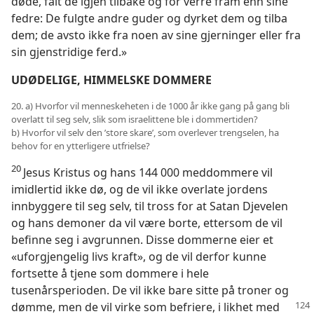
døde, falt de igjen tilbake og fór verre fram enn sine
fedre: De fulgte andre guder og dyrket dem og tilba
dem; de avsto ikke fra noen av sine gjerninger eller fra
sin gjenstridige ferd.»
UDØDELIGE, HIMMELSKE DOMMERE
20. a) Hvorfor vil menneskeheten i de 1000 år ikke gang på gang bli
overlatt til seg selv, slik som israelittene ble i dommertiden?
b) Hvorfor vil selv den ’store skare’, som overlever trengselen, ha
behov for en ytterligere utfrielse?
20
Jesus Kristus og hans 144 000 meddommere vil
imidlertid ikke dø, og de vil ikke overlate jordens
innbyggere til seg selv, til tross for at Satan Djevelen
og hans demoner da vil være borte, ettersom de vil
befinne seg i avgrunnen. Disse dommerne eier et
«uforgjengelig livs kraft», og de vil derfor kunne
fortsette å tjene som dommere i hele
tusenårsperioden. De vil ikke bare sitte på troner og
dømme,
men de vil virke som befriere, i likhet med