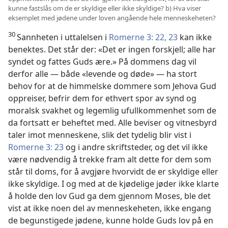
kunne fastslås om de er skyldige eller ikke skyldige? b) Hva viser
eksemplet med jødene under loven angående hele menneskeheten?
30
Sannheten i uttalelsen i
Romerne 3: 22, 23
kan ikke
benektes. Det står der: «Det er ingen forskjell; alle har
syndet og fattes Guds ære.» På dommens dag vil
derfor alle — både «levende og døde» — ha stort
behov for at de himmelske dommere som Jehova Gud
oppreiser, befrir dem for ethvert spor av synd og
moralsk svakhet og legemlig ufullkommenhet som de
da fortsatt er beheftet med. Alle beviser og vitnesbyrd
taler imot menneskene, slik det tydelig blir vist i
Romerne 3: 23
og i andre skriftsteder, og det vil ikke
være nødvendig å trekke fram alt dette for dem som
står til doms, for å avgjøre hvorvidt de er skyldige eller
ikke skyldige. I og med at de kjødelige jøder ikke klarte
å holde den lov Gud ga dem gjennom Moses, ble det
vist at ikke noen del av menneskeheten, ikke engang
de begunstigede jødene, kunne holde Guds lov på en