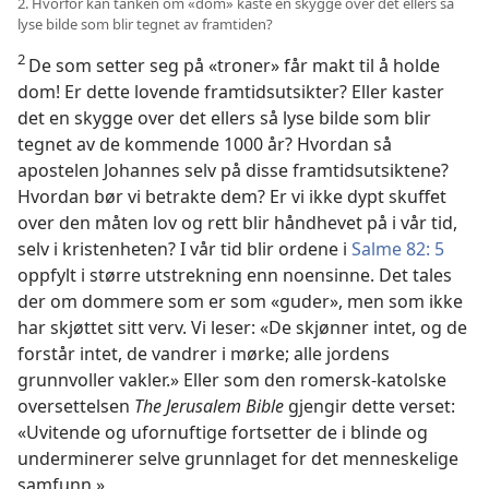
2. Hvorfor kan tanken om «dom» kaste en skygge over det ellers så
lyse bilde som blir tegnet av framtiden?
2
De som setter seg på «troner» får makt til å holde
dom! Er dette lovende framtidsutsikter? Eller kaster
det en skygge over det ellers så lyse bilde som blir
tegnet av de kommende 1000 år? Hvordan så
apostelen Johannes selv på disse framtidsutsiktene?
Hvordan bør vi betrakte dem? Er vi ikke dypt skuffet
over den måten lov og rett blir håndhevet på i vår tid,
selv i kristenheten? I vår tid blir ordene i
Salme 82: 5
oppfylt i større utstrekning enn noensinne. Det tales
der om dommere som er som «guder», men som ikke
har skjøttet sitt verv. Vi leser: «De skjønner intet, og de
forstår intet, de vandrer i mørke; alle jordens
grunnvoller vakler.» Eller som den romersk-katolske
oversettelsen
The Jerusalem Bible
gjengir dette verset:
«Uvitende og ufornuftige fortsetter de i blinde og
underminerer selve grunnlaget for det menneskelige
samfunn.»