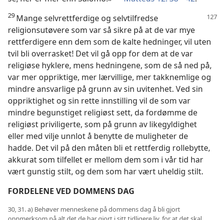
29
Mange selvrettferdige og selvtilfredse
religionsutøvere som var så sikre på at de var mye
rettferdigere enn dem som de kalte hedninger, vil uten
tvil bli overrasket! Det vil gå opp for dem at de var
religiøse hyklere, mens hedningene, som de så ned på,
var mer oppriktige, mer lærvillige, mer takknemlige og
mindre ansvarlige på grunn av sin uvitenhet. Ved sin
oppriktighet og sin rette innstilling vil de som var
mindre begunstiget religiøst sett, da fordømme de
religiøst priviligerte, som på grunn av likegyldighet
eller med vilje unnlot å benytte de muligheter de
hadde. Det vil på den måten bli et rettferdig rollebytte,
akkurat som tilfellet er mellom dem som i vår tid har
vært gunstig stilt, og dem som har vært uheldig stilt.
FORDELENE VED DOMMENS DAG
30, 31. a) Behøver menneskene på dommens dag å bli gjort
oppmerksom på alt det de har gjort i sitt tidligere liv, for at det skal