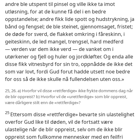
andre ble utspent til pinsel og ville ikke ta imot
utløsning, for at de kunne få del i en bedre
oppstandelse; andre fikk lide spott og hudstrykning, ja
bånd og fengsel; de ble steinet, gjennomsaget, fristet;
de døde for sverd, de flakket omkring i fåreskinn, i
geiteskinn, de led mangel, trengsel, hard medferd
— verden var dem ikke verd — de vanket om i
utørkener og fjell og huler og jordkløfter. Og enda alle
disse fikk vitnesbyrd for sin tro, oppnådde de ikke det
som var lovt, fordi Gud forut hadde utsett noe bedre
for oss så de ikke skulle nå fullendelsen uten oss.»
25, 26. a) Hvorfor vil disse «rettferdige» ikke frykte dommens dag når
de blir oppreist? b) Hvorfor vil de «urettferdige» som blir oppreist,
være dårligere stilt enn de «rettferdige»?
25
Ettersom disse «rettferdige» bevarte sin ulastelighet
overfor Gud like til døden, vil de fortsatt være
ulastelige når de blir oppreist, selv om de ikke blir
oppreist som fullkomne mennesker med en feilfri