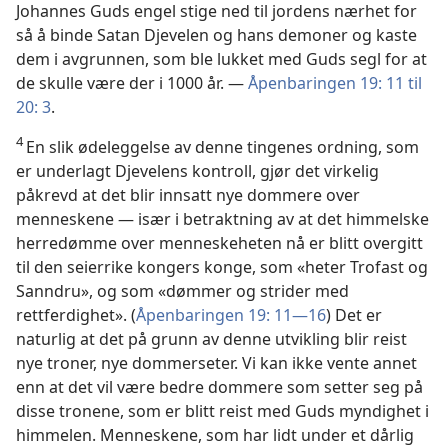
Johannes Guds engel stige ned til jordens nærhet for
så å binde Satan Djevelen og hans demoner og kaste
dem i avgrunnen, som ble lukket med Guds segl for at
de skulle være der i 1000 år. —
Åpenbaringen 19: 11 til
20: 3
.
4
En slik ødeleggelse av denne tingenes ordning, som
er underlagt Djevelens kontroll, gjør det virkelig
påkrevd at det blir innsatt nye dommere over
menneskene — især i betraktning av at det himmelske
herredømme over menneskeheten nå er blitt overgitt
til den seierrike kongers konge, som «heter Trofast og
Sanndru», og som «dømmer og strider med
rettferdighet». (
Åpenbaringen 19: 11—16
) Det er
naturlig at det på grunn av denne utvikling blir reist
nye troner, nye dommerseter. Vi kan ikke vente annet
enn at det vil være bedre dommere som setter seg på
disse tronene, som er blitt reist med Guds myndighet i
himmelen. Menneskene, som har lidt under et dårlig