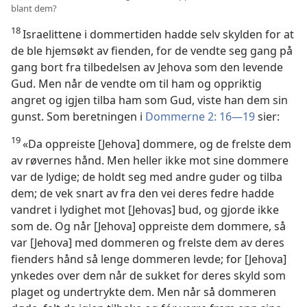
blant dem?
18
Israelittene i dommertiden hadde selv skylden for at
de ble hjemsøkt av fienden, for de vendte seg gang på
gang bort fra tilbedelsen av Jehova som den levende
Gud. Men når de vendte om til ham og oppriktig
angret og igjen tilba ham som Gud, viste han dem sin
gunst. Som beretningen i
Dommerne 2: 16—19
sier:
19
«Da oppreiste [Jehova] dommere, og de frelste dem
av røvernes hånd. Men heller ikke mot sine dommere
var de lydige; de holdt seg med andre guder og tilba
dem; de vek snart av fra den vei deres fedre hadde
vandret i lydighet mot [Jehovas] bud, og gjorde ikke
som de. Og når [Jehova] oppreiste dem dommere, så
var [Jehova] med dommeren og frelste dem av deres
fienders hånd så lenge dommeren levde; for [Jehova]
ynkedes over dem når de sukket for deres skyld som
plaget og undertrykte dem. Men når så dommeren