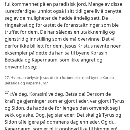
fullkommenhet på en paradisisk jord. Mange av disse
«urettferdige» unnlot også i sitt tidligere liv å benytte
seg av de muligheter de hadde åndelig sett. De
ringeaktet og forkastet de foranstaltninger som ble
truffet for dem. De har således en utakknemlig og
gjenstridig innstilling som de må overvinne. Det vil
derfor ikke bli lett for dem. Jesus Kristus nevnte noen
eksempler på dette da han sa til byene Korasin,
Betsaida og Kapernaum, som ikke angret og
omvendte seg:
27. Hvordan belyste Jesus dette i forbindelse med byene Korasin,
Betsaida og Kapernaum?
27
«Ve deg, Korasin! ve deg, Betsaida! Dersom de
kraftige gjerninger som er gjort i eder, var gjort i Tyrus
og Sidon, da hadde de for lenge siden omvendt seg i
sekk og aske. Dog, jeg sier eder: Det skal gå Tyrus og
Sidon tåleligere på dommens dag enn eder. Og du,
Kapernaum, som er blitt opphøyd like til himmelen!