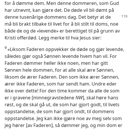
for å dømme dem. Men denne dommeren, som Gud
har utnevnt, kan gjøre det. De døde vil bli dømt på
denne
tusenårige dommens dag. Det betyr at de
må bli brakt tilbake til livet for å bli stilt til doms, noe
både de og de «levende» er berettiget til på grunn av
Kristi offerdød. Legg merke til hva Jesus sier:
9
«Liksom Faderen oppvekker de døde og gjør levende,
således gjør også Sønnen levende hvem han vil. For
Faderen dømmer heller ikke noen, men har gitt
Sønnen hele dommen, for at alle skal ære Sønnen,
liksom de ærer Faderen. Den som ikke ærer Sønnen,
ærer ikke Faderen, som har sendt ham. Undre eder
ikke over dette! For den time kommer da alle de som
er i gravene [minnegravstedene
NW
], skal høre hans
røst, og de skal gå ut, de som har gjort godt, til livets
oppstandelse, de som har gjort ondt, til dommens
oppstandelse. Jeg kan ikke gjøre noe av meg selv som
jeg hører [av Faderen], så dømmer jeg, og min dom er