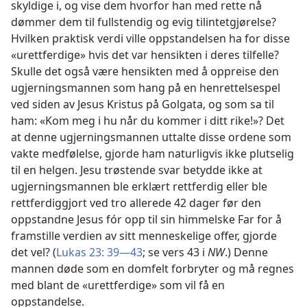
skyldige i, og vise dem hvorfor han med rette nå
dømmer dem til fullstendig og evig tilintetgjørelse?
Hvilken praktisk verdi ville oppstandelsen ha for disse
«urettferdige» hvis det var hensikten i deres tilfelle?
Skulle det også være hensikten med å oppreise den
ugjerningsmannen som hang på en henrettelsespel
ved siden av Jesus Kristus på Golgata, og som sa til
ham: «Kom meg i hu når du kommer i ditt rike!»? Det
at denne ugjerningsmannen uttalte disse ordene som
vakte medfølelse, gjorde ham naturligvis ikke plutselig
til en helgen. Jesu trøstende svar betydde ikke at
ugjerningsmannen ble erklært rettferdig eller ble
rettferdiggjort ved tro allerede 42 dager før den
oppstandne Jesus fór opp til sin himmelske Far for å
framstille verdien av sitt menneskelige offer, gjorde
det vel? (
Lukas 23: 39—43
; se vers 43 i
NW
.) Denne
mannen døde som en domfelt forbryter og må regnes
med blant de «urettferdige» som vil få en
oppstandelse.