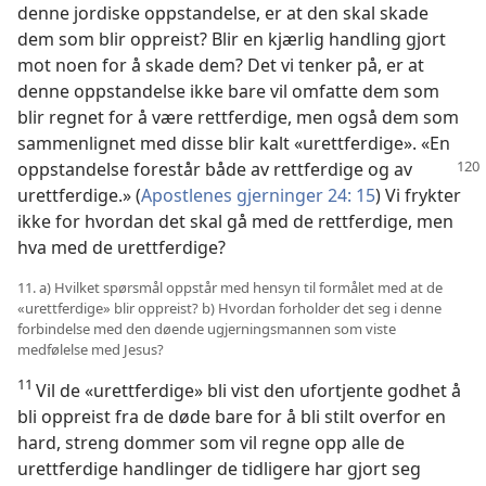
denne jordiske oppstandelse, er at den skal skade
dem som blir oppreist? Blir en kjærlig handling gjort
mot noen for å skade dem? Det vi tenker på, er at
denne oppstandelse ikke bare vil omfatte dem som
blir regnet for å være rettferdige, men også dem som
sammenlignet med disse blir kalt «urettferdige». «En
oppstandelse forestår
både av rettferdige og av
urettferdige.» (
Apostlenes gjerninger 24: 15
) Vi frykter
ikke for hvordan det skal gå med de rettferdige, men
hva med de urettferdige?
11. a) Hvilket spørsmål oppstår med hensyn til formålet med at de
«urettferdige» blir oppreist? b) Hvordan forholder det seg i denne
forbindelse med den døende ugjerningsmannen som viste
medfølelse med Jesus?
11
Vil de «urettferdige» bli vist den ufortjente godhet å
bli oppreist fra de døde bare for å bli stilt overfor en
hard, streng dommer som vil regne opp alle de
urettferdige handlinger de tidligere har gjort seg