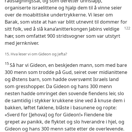
rådslagningssal, og som deretter unnslapp,
organiserte israelittene og hjalp dem til å vinne seier
over de moabittiske undertrykkerne. Vi leser om
Barak, som viste at han var blitt utnevnt til dommer for
sitt folk, ved å
slå kana’anitterkongen Jabins veldige
hær, som omfattet 900 stridsvogner som var utstyrt
med jernkniver.
15. Hva leser vi om Gideon og Jefta?
15
Så har vi Gideon, en beskjeden mann, som med bare
300 menn som trodde på Gud, seiret over midianittene
og Østens barn, som hadde oversvømt Israels land
som gresshopper. Da Gideon og hans 300 menn
nesten hadde omringet den sovende fiendens leir, slo
de samtidig i stykker krukkene sine ved å knuse dem i
bakken, løftet faklene, blåste i basunene og ropte:
«Sverd for [Jehova] og for Gideon!» Fiendene ble
grepet av panikk, de flyktet og slo hverandre i hjel, og
Gideon og hans 300 menn satte etter de overlevende.