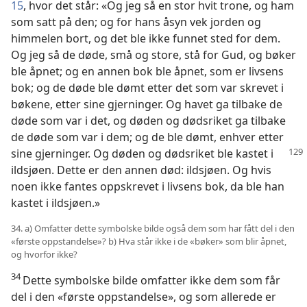
15
, hvor det står: «Og jeg så en stor hvit trone, og ham
som satt på den; og for hans åsyn vek jorden og
himmelen bort, og det ble ikke funnet sted for dem.
Og jeg så de døde, små og store, stå for Gud, og bøker
ble åpnet; og en annen bok ble åpnet, som er livsens
bok; og de døde ble dømt etter det som var skrevet i
bøkene, etter sine gjerninger. Og havet ga tilbake de
døde som var i det, og døden og dødsriket ga tilbake
de døde som var i dem; og de ble dømt, enhver etter
sine gjerninger. Og døden og dødsriket ble
kastet i
ildsjøen. Dette er den annen død: ildsjøen. Og hvis
noen ikke fantes oppskrevet i livsens bok, da ble han
kastet i ildsjøen.»
34. a) Omfatter dette symbolske bilde også dem som har fått del i den
«første oppstandelse»? b) Hva står ikke i de «bøker» som blir åpnet,
og hvorfor ikke?
34
Dette symbolske bilde omfatter ikke dem som får
del i den «første oppstandelse», og som allerede er