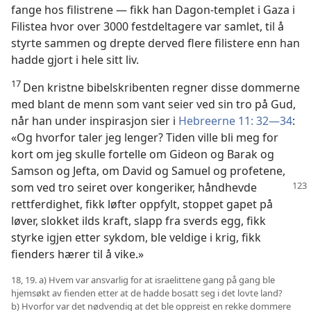
fange hos filistrene — fikk han Dagon-templet i Gaza i
Filistea hvor over 3000 festdeltagere var samlet, til å
styrte sammen og drepte derved flere filistere enn han
hadde gjort i hele sitt liv.
17
Den kristne bibelskribenten regner disse dommerne
med blant de menn som vant seier ved sin tro på Gud,
når han under inspirasjon sier i
Hebreerne 11: 32—34
:
«Og hvorfor taler jeg lenger? Tiden ville bli meg for
kort om jeg skulle fortelle om Gideon og Barak og
Samson og Jefta, om David og Samuel og profetene,
som ved tro seiret over
kongeriker, håndhevde
rettferdighet, fikk løfter oppfylt, stoppet gapet på
løver, slokket ilds kraft, slapp fra sverds egg, fikk
styrke igjen etter sykdom, ble veldige i krig, fikk
fienders hærer til å vike.»
18, 19. a) Hvem var ansvarlig for at israelittene gang på gang ble
hjemsøkt av fienden etter at de hadde bosatt seg i det lovte land?
b) Hvorfor var det nødvendig at det ble oppreist en rekke dommere