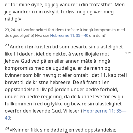
er for mine øyne, og jeg vandrer i din trofasthet. Men
jeg vandrer i min uskyld; forløs meg og vær meg
nådig!»
23, 24. a) Hvorfor nektet fortidens trofaste å inngå kompromiss med
de ugudelige? b) Hva sier
Hebreerne 11: 35—40
om dem?
23
Andre i før-kristen tid som bevarte sin ulastelighet
like
til døden, idet de nektet å være illojale mot
Jehova Gud ved på en eller annen måte å inngå
kompromiss med de ugudelige, er de menn og
kvinner som blir navngitt eller omtalt i det 11. kapittel i
brevet til de kristne hebreere. De så fram til en
oppstandelse til liv på jorden under bedre forhold,
under en bedre regjering, da de kunne leve for evig i
fullkommen fred og lykke og bevare sin ulastelighet
overfor den levende Gud. Vi leser i
Hebreerne 11: 35—
40
:
24
«Kvinner fikk sine døde igjen ved oppstandelse;