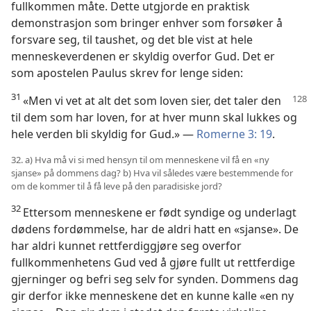
fullkommen måte. Dette utgjorde en praktisk
demonstrasjon som bringer enhver som forsøker å
forsvare seg, til taushet, og det ble vist at hele
menneskeverdenen er skyldig overfor Gud. Det er
som apostelen Paulus skrev for lenge siden:
31
«Men vi vet at alt det som loven sier, det taler den
til dem som har loven, for at hver munn skal lukkes og
hele verden bli skyldig for Gud.» —
Romerne 3: 19
.
32. a) Hva må vi si med hensyn til om menneskene vil få en «ny
sjanse» på dommens dag? b) Hva vil således være bestemmende for
om de kommer til å få leve på den paradisiske jord?
32
Ettersom menneskene er født syndige og underlagt
dødens fordømmelse, har de aldri hatt en «sjanse». De
har aldri kunnet rettferdiggjøre seg overfor
fullkommenhetens Gud ved å gjøre fullt ut rettferdige
gjerninger og befri seg selv for synden. Dommens dag
gir derfor ikke menneskene det en kunne kalle «en ny