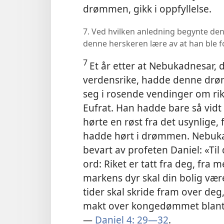
drømmen, gikk i oppfyllelse.
7. Ved hvilken anledning begynte den
denne herskeren lære av at han ble 
7
Et år etter at Nebukadnesar, 
verdensrike, hadde denne drøm
seg i rosende vendinger om rik
Eufrat. Han hadde bare så vidt 
hørte en røst fra det usynlige
hadde hørt i drømmen. Nebukad
bevart av profeten Daniel: «Ti
ord: Riket er tatt fra deg, fra 
markens dyr skal din bolig være
tider skal skride fram over deg
makt over kongedømmet blant m
—
Daniel 4: 29—32
.