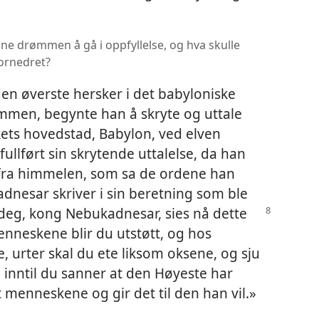
ne drømmen å gå i oppfyllelse, og hva skulle
fornedret?
den øverste hersker i det babyloniske
men, begynte han å skryte og uttale
ets hovedstad, Babylon, ved elven
fullført sin skrytende uttalelse, da han
, fra himmelen, som sa de ordene han
nesar skriver i sin beretning som ble
l deg, kong Nebukadnesar,
sies nå dette
menneskene blir du utstøtt, og hos
, urter skal du ete liksom oksene, og sju
, inntil du sanner at den Høyeste har
enneskene og gir det til den han vil.»