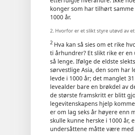
etterfulgte hverandre. Ikke noe
konger som har tilhørt samme sl
1000 år.
2. Hvorfor er et slikt styre utøvd av
2
Hva kan så sies om et rike hv
ti århundrer? Et slikt rike er 
så lenge. Ifølge de eldste slek
sørvestlige Asia, den som har l
levde i 1000 år; det manglet 31 
levealder bare en brøkdel av d
de største framskritt er blitt 
legevitenskapens hjelp kommet 
er om lag seks år høyere enn 
skulle kunne herske i 1000 år, e
undersåttene måtte være med 