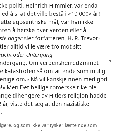
ske politi, Heinrich Himmler, var enda
ed å si at det ville bestå i «10 000» år!
dette egosentriske mål, var han ikke
ten å herske over verden eller å
siste dager
sier forfatteren, H. R. Trevor-
er alltid ville være tro mot sitt
acht oder Untergang
undergang.
Om verdensherredømmet
øre katastrofen så omfattende som mulig
 enige om.» Nå vil kanskje noen med god
n!» Men Det hellige romerske rike ble
ange tilhengere av Hitlers religion hadde
år, viste det seg at den nazistiske
.
igere, og som ikke var tysker, lærte noe som