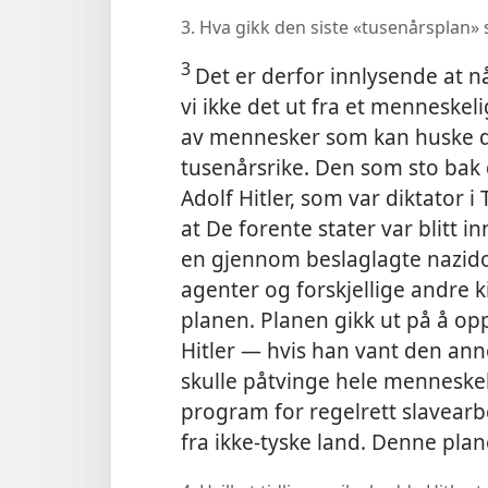
3. Hva gikk den siste «tusenårsplan» s
3
Det er derfor innlysende at nå
vi ikke det ut fra et menneskeli
av mennesker som kan huske det
tusenårsrike. Den som
sto bak
Adolf Hitler, som var diktator i 
at De forente stater var blitt i
en gjennom beslaglagte nazid
agenter og forskjellige andre 
planen. Planen gikk ut på å op
Hitler — hvis han vant den an
skulle påtvinge hele menneskeh
program for regelrett slavearb
fra ikke-tyske land. Denne pla