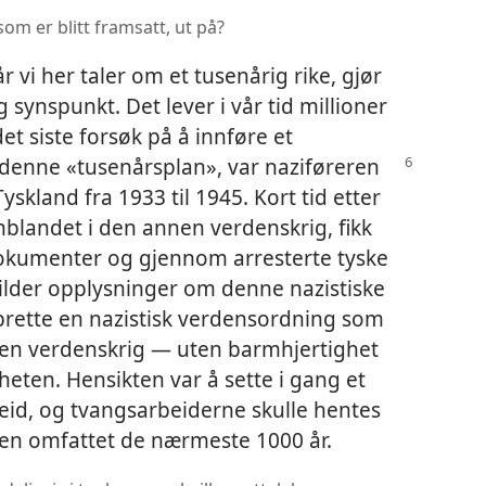
om er blitt framsatt, ut på?
r vi her taler om et tusenårig rike, gjør
g synspunkt. Det lever i vår tid millioner
 siste forsøk på å innføre et
 denne «tusenårsplan», var naziføreren
Tyskland fra 1933 til 1945. Kort tid etter
nnblandet i den annen verdenskrig, fikk
okumenter og gjennom arresterte tyske
kilder opplysninger om denne nazistiske
prette en nazistisk verdensordning som
nen verdenskrig — uten barmhjertighet
eten. Hensikten var å sette i gang et
eid, og tvangsarbeiderne skulle hentes
nen omfattet de nærmeste 1000 år.