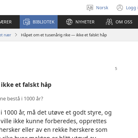
Norsk
Logg 
Velg
(åp
språk
nyt
LÆRER
BIBLIOTEK
NYHETER
OM OSS
vin
et nær
Håpet om et tusenårig rike — ikke et falskt håp
ikke et falskt håp
ne bestå i 1000 år?
 i 1000 år, må det utøve et godt styre, og
e ville ikke kunne forberedes, opprettes
hersker eller av en rekke herskere som