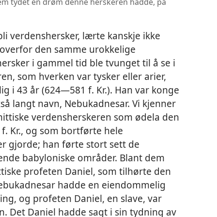
hvem tydet en drøm denne herskeren hadde, på
li verdenshersker, lærte kanskje ikke
t overfor den samme urokkelige
sker i gammel tid ble tvunget til å se i
, som hverken var tysker eller arier,
ig i 43 år (624—581 f. Kr.). Han var konge
så langt navn, Nebukadnesar. Vi kjenner
emittiske verdensherskeren som ødela den
f. Kr., og som bortførte hele
r gjorde; han førte stort sett de
ggende babyloniske områder. Blant dem
tiske profeten Daniel, som tilhørte den
Nebukadnesar hadde en eiendommelig
ng, og profeten Daniel, en slave, var
 Det Daniel hadde sagt i sin tydning av