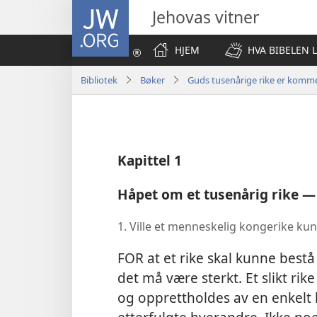
JW.ORG
Jehovas vitner
HJEM
HVA BIBELEN 
Bibliotek
Bøker
Guds tusenårige rike er komm
Kapittel 1
Håpet om et tusenårig rike — 
1. Ville et menneskelig kongerike kun
FOR at et rike skal kunne bestå
det må være sterkt. Et slikt rik
og opprettholdes av en enkelt 