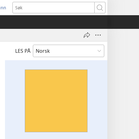
inn
ner
Søk
t
du)
LES PÅ