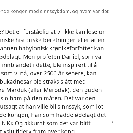
tende kongen med sinnssykdom, og hvem var det
? Det er forståelig at vi ikke kan lese om
iske historiske beretninger, eller at en
 annen babylonisk krønikeforfatter kan
er ødelagt. Men profeten Daniel, som var
nnblandet i dette, ble inspirert til å
som vi nå, over 2500 år senere, kan
bukadnesar ble straks slått med
ke Marduk (eller Merodak), den guden
m slo ham på den måten. Det var den
sagt at han ville bli sinnssyk, som lot
de kongen, han som hadde ødelagt det
f. Kr.
Og akkurat som det var blitt
lt «sju tider» fram over kong