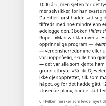
1000 år», men sjefen for det ty
mer selvsikker, for han svarte m
Da Hitler først hadde satt seg 
tilfreds med noe mindre enn en
ødelegge den. I boken
Hitlers 
Roper: «Man var klar over at Hitl
opprinnelige program —
Weltm
— verdensherredømme eller 
var uoppnåelig, skulle han gj
— det var alle som kjente ham
grunn utbryte: «Så likt Djevele
ikke gjenopprettet, slik som m
håpet, og før det hadde gått 12 
«tusenårsplan», hadde slått feil
6. Hvilken hersker som levde mye tidl