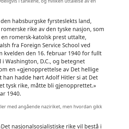
tydeligvis i tankene, og hvilken uttalelse av en
, den habsburgske fyrsteslekts land,
e romerske rike av den tyske nasjon, som
t en romersk-katolsk prest uttalte,
alsh fra Foreign Service School ved
 kvelden den 16. februar 1940 for fullt
l i Washington, D.C., og betegnet
om en «gjenopprettelse av Det hellige
t han hadde hørt Adolf Hitler si at Det
t tysk rike, måtte bli gjenopprettet.»
uar 1940.
tler med angående naziriket, men hvordan gikk
et nasjonalsosialistiske rike vil bestå i