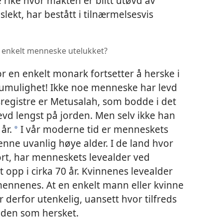
 rike hvor makten er blitt utøvd av
ekt, har bestått i tilnærmelsesvis
 et enkelt menneske utelukket?
or en enkelt monark fortsetter å herske i
en umulighet! Ikke noe menneske har levd
tsregistre er Metusalah, som bodde i det
evd lengst på jorden. Men selv ikke han
år.
I vår moderne tid er menneskets
*
enne uvanlig høye alder. I de land hvor
gjort, har menneskets levealder ved
opp i cirka 70 år. Kvinnenes levealder
mennenes. At en enkelt mann eller kvinne
r derfor utenkelig, uansett hvor tilfreds
den som hersket.