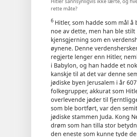
Hitler sannsynligvis ikke lærte, og 
rette måte?
6
Hitler, som hadde som mål å b
noe av dette, men han ble stil
kjensgjerning som en verdensher
øynene. Denne verdensherskeren
regjerte lenger enn Hitler, neml
i Babylon, og han hadde et nok
kanskje til at det var denne s
jødiske byen Jerusalem i år 607 
folkegrupper, akkurat som Hitle
overlevende jøder til fjerntli
som ble bortført, var den semit
jødiske stammen Juda. Kong 
drøm som han tilla stor betydni
den eneste som kunne tyde den.