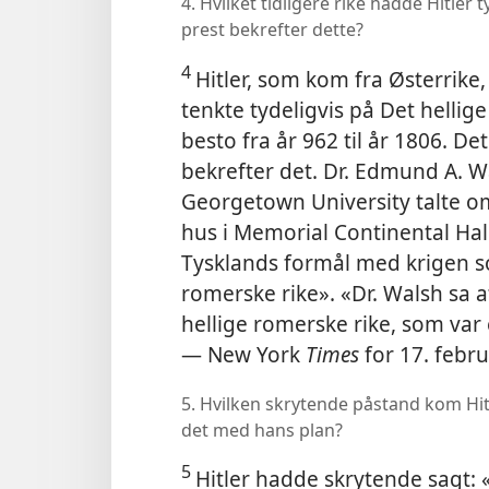
4. Hvilket tidligere rike hadde Hitler 
prest bekrefter dette?
4
Hitler, som kom fra Østerrike
tenkte tydeligvis på Det hellig
besto fra år 962 til år 1806. De
bekrefter det. Dr. Edmund A. W
Georgetown University talte om
hus i Memorial Continental Hal
Tysklands formål med krigen s
romerske rike». «Dr. Walsh sa a
hellige romerske rike, som var e
— New York
Times
for 17. febr
5. Hvilken skrytende påstand kom Hi
det med hans plan?
5
Hitler hadde skrytende sagt: «D