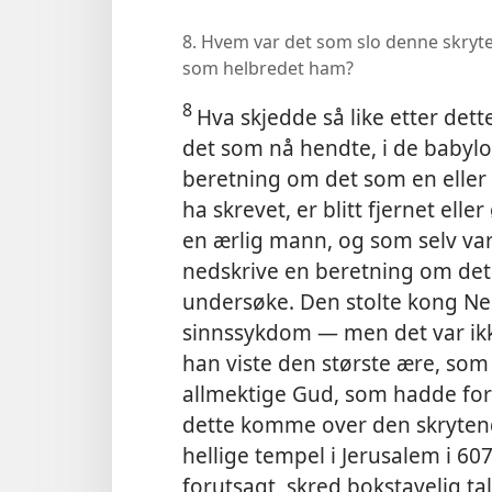
8. Hvem var det som slo denne skry
som helbredet ham?
8
Hva skjedde så like etter dette
det som nå hendte, i de babylon
beretning om det som en eller
ha skrevet, er blitt fjernet ell
en ærlig mann, og som selv var i
nedskrive en beretning om det 
undersøke. Den stolte kong Ne
sinnssykdom — men det var ik
han viste den største ære, so
allmektige Gud, som hadde forut
dette komme over den skryten
hellige tempel i Jerusalem i 607 
forutsagt, skred bokstavelig ta