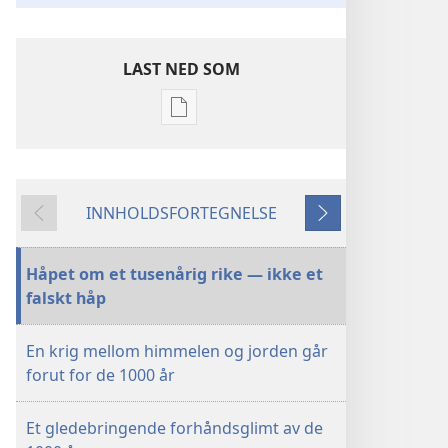
LAST NED SOM
Nedlastingsalternativer
for
publikasjoner
Guds
INNHOLDSFORTEGNELSE
tusenårige
Forrige
Neste
rike
er
Håpet om et tusenårig rike — ikke et
kommet
falskt håp
nær
En krig mellom himmelen og jorden går
forut for de 1000 år
Et gledebringende forhåndsglimt av de