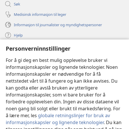
Søk
Medisinsk informasjon til leger
Informasjon til journalister og myndighetspersoner
Hjelp
Personverninnstillinger
Bidrag
(åpner
nytt
For å gi deg en best mulig opplevelse bruker vi
vindu)
Watchtower ONLINE LIBRARY™
informasjonskapsler og lignende teknologier. Noen
(åpner
informasjonskapsler er nødvendige for å få
nytt
®
JW Hub
vindu)
nettstedet vårt til å fungere og kan ikke avvises. Du
(åpner
nytt
kan godta eller avslå bruken av ytterligere
®
JW Library
vindu)
informasjonskapsler, som vi bare bruker for å
forbedre opplevelsen din. Ingen av disse dataene vil
Watchtower Library
noen gang bli solgt eller brukt til markedsføring. For
å lære mer, les
globale retningslinjer for bruk av
informasjonskapsler og lignende teknologier
. Du kan