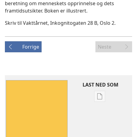
beretning om menneskets opprinnelse og dets
framtidsutsikter. Boken er illustrert.
Skriv til Vakttårnet, Inkognitogaten 28 B, Oslo 2.
Forrige
Neste
LAST NED SOM
Nedlastingsalte
for
publikasjoner
Guds
tusenårige
rike