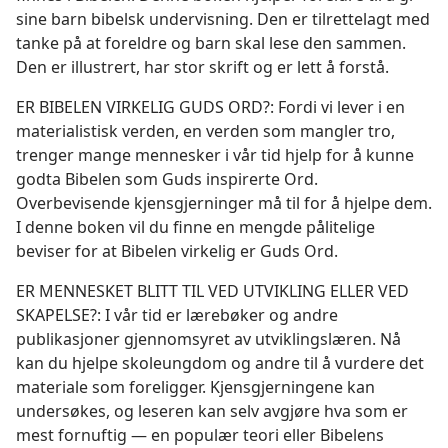
sine barn bibelsk undervisning. Den er tilrettelagt med
tanke på at foreldre og barn skal lese den sammen.
Den er illustrert, har stor skrift og er lett å forstå.
ER BIBELEN VIRKELIG GUDS ORD?: Fordi vi lever i en
materialistisk verden, en verden som mangler tro,
trenger mange mennesker i vår tid hjelp for å kunne
godta Bibelen som Guds inspirerte Ord.
Overbevisende kjensgjerninger må til for å hjelpe dem.
I denne boken vil du finne en mengde pålitelige
beviser for at Bibelen virkelig er Guds Ord.
ER MENNESKET BLITT TIL VED UTVIKLING ELLER VED
SKAPELSE?: I vår tid er lærebøker og andre
publikasjoner gjennomsyret av utviklingslæren. Nå
kan du hjelpe skoleungdom og andre til å vurdere det
materiale som foreligger. Kjensgjerningene kan
undersøkes, og leseren kan selv avgjøre hva som er
mest fornuftig — en populær teori eller Bibelens