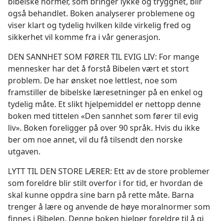
bibelske normer, som bringer lykke og trygghet, blir
også behandlet. Boken analyserer problemene og
viser klart og tydelig hvilken kilde virkelig fred og
sikkerhet vil komme fra i vår generasjon.
DEN SANNHET SOM FØRER TIL EVIG LIV: For mange
mennesker har det å forstå Bibelen vært et stort
problem. De har ønsket noe lettlest, noe som
framstiller de bibelske læresetninger på en enkel og
tydelig måte. Et slikt hjelpemiddel er nettopp denne
boken med tittelen «Den sannhet som fører til evig
liv». Boken foreligger på over 90 språk. Hvis du ikke
ber om noe annet, vil du få tilsendt den norske
utgaven.
LYTT TIL DEN STORE LÆRER: Ett av de store problemer
som foreldre blir stilt overfor i for tid, er hvordan de
skal kunne oppdra sine barn på rette måte. Barna
trenger å lære og anvende de høye moralnormer som
finnes i Bibelen. Denne boken hjelper foreldre til å gi