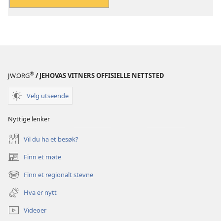
er
kommet
nær
®
JW.ORG
/ JEHOVAS VITNERS OFFISIELLE NETTSTED
Velg utseende
Nyttige lenker
Vil du ha et besøk?
Finn et møte
(åpner
nytt
Finn et regionalt stevne
(åpner
vindu)
nytt
Hva er nytt
vindu)
Videoer