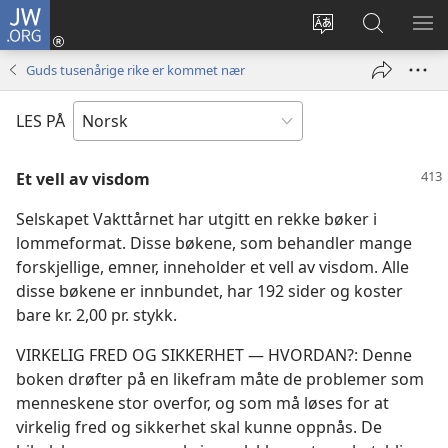
JW.ORG
Logg
inn
Endre
Søk
VIS
(åpner
språk
på
ME
Guds tusenårige rike er kommet nær
nytt
JW.ORG
vindu)
LES PÅ
Et vell av visdom
Selskapet Vakttårnet har utgitt en rekke bøker i
lommeformat. Disse bøkene, som behandler mange
forskjellige, emner, inneholder et vell av visdom. Alle
disse bøkene er innbundet, har 192 sider og koster
bare kr. 2,00 pr. stykk.
VIRKELIG FRED OG SIKKERHET — HVORDAN?: Denne
boken drøfter på en likefram måte de problemer som
menneskene stor overfor, og som må løses for at
virkelig fred og sikkerhet skal kunne oppnås. De