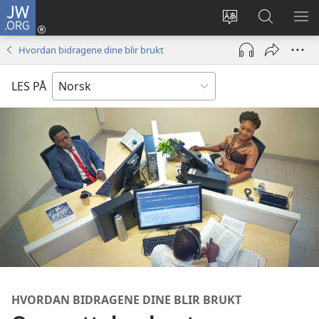
JW.ORG
Logg
inn
Endre
Søk
VIS
(åpner
språk
på
ME
Hvordan bidragene dine blir brukt
nytt
JW.ORG
vindu)
LES PÅ
HVORDAN BIDRAGENE DINE BLIR BRUKT