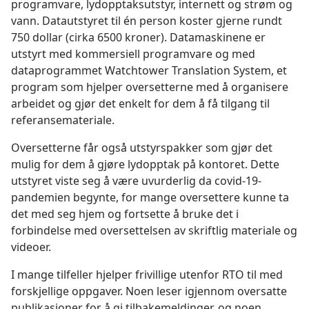
programvare, lydopptaksutstyr, internett og strøm og
vann. Datautstyret til én person koster gjerne rundt
750 dollar (cirka 6500 kroner). Datamaskinene er
utstyrt med kommersiell programvare og med
dataprogrammet Watchtower Translation System, et
program som hjelper oversetterne med å organisere
arbeidet og gjør det enkelt for dem å få tilgang til
referansemateriale.
Oversetterne får også utstyrspakker som gjør det
mulig for dem å gjøre lydopptak på kontoret. Dette
utstyret viste seg å være uvurderlig da covid-19-
pandemien begynte, for mange oversettere kunne ta
det med seg hjem og fortsette å bruke det i
forbindelse med oversettelsen av skriftlig materiale og
videoer.
I mange tilfeller hjelper frivillige utenfor RTO til med
forskjellige oppgaver. Noen leser igjennom oversatte
publikasjoner for å gi tilbakemeldinger, og noen