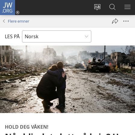
JW.ORG
Logg
inn
Endre
Søk
VIS
(åpner
språk
på
ME
Flere emner
nytt
JW.ORG
vindu)
LES PÅ
HOLD DEG VÅKEN!