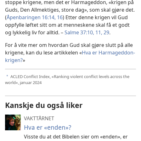
stoppe krigene, men det er Harmageddon, «krigen på
Guds, Den Allmektiges, store dag», som skal gjøre det.
(
Åpenbaringen 16:14,
16
) Etter denne krigen vil Gud
oppfylle løftet sitt om at menneskene skal få et godt
og lykkelig liv for alltid. –
Salme 37:10, 11,
29
.
For å vite mer om hvordan Gud skal gjøre slutt på alle
krigene, kan du lese artikkelen «
Hva er Harmageddon-
krigen?
»
ACLED Conflict Index, «Ranking violent conflict levels across the
a
world», januar 2024
Kanskje du også liker
VAKTTÅRNET
Hva er «enden»?
Visste du at det Bibelen sier om «enden», er