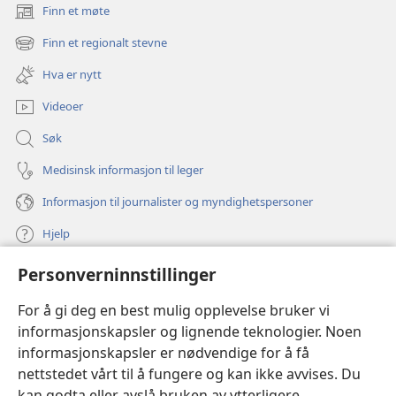
Finn et møte
(åpner
nytt
Finn et regionalt stevne
(åpner
vindu)
nytt
Hva er nytt
vindu)
Videoer
Søk
Medisinsk informasjon til leger
Informasjon til journalister og myndighetspersoner
Hjelp
Personverninnstillinger
Bidrag
(åpner
nytt
For å gi deg en best mulig opplevelse bruker vi
vindu)
Watchtower ONLINE LIBRARY™
informasjonskapsler og lignende teknologier. Noen
(åpner
informasjonskapsler er nødvendige for å få
nytt
®
JW Hub
vindu)
nettstedet vårt til å fungere og kan ikke avvises. Du
(åpner
nytt
kan godta eller avslå bruken av ytterligere