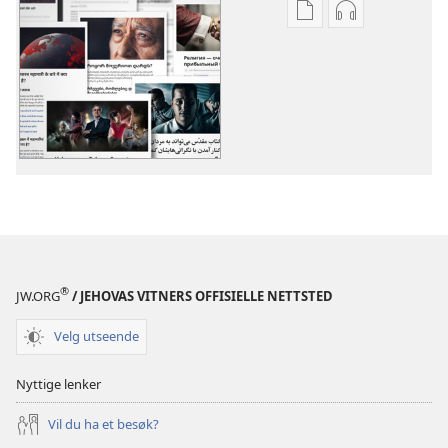
Nedlastingsalterna
Nedlastingsal
for
for
publikasjoner
lyd
Flere
Flere
emner
emner
®
JW.ORG
/ JEHOVAS VITNERS OFFISIELLE NETTSTED
Velg utseende
Nyttige lenker
Vil du ha et besøk?