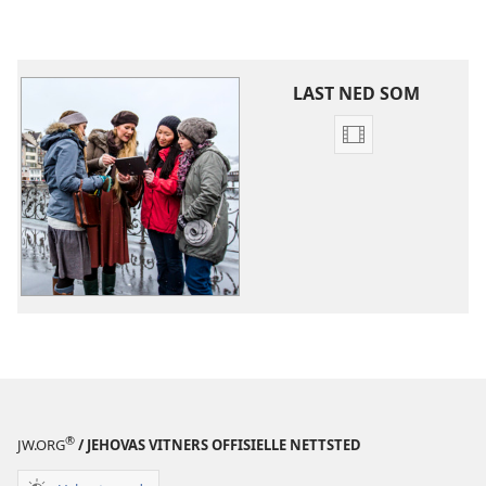
LAST NED SOM
Nedlastingsalte
for
videoer
Presentasjonsv
til
bruk
i
tjenesten
®
JW.ORG
/ JEHOVAS VITNERS OFFISIELLE NETTSTED