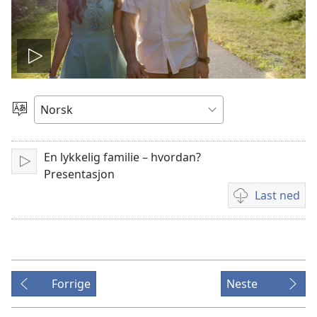
Spill
video
Velg
språk
En lykkelig familie – hvordan?
Spill
Presentasjon
av
Last ned
Nedlastingsalte
for
videoer
Forrige
Neste