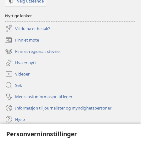
Velg utseende
Nyttige lenker
Vil du ha et besøk?
Finn et møte
(åpner
nytt
Finn et regionalt stevne
(åpner
vindu)
nytt
Hva er nytt
vindu)
Videoer
Søk
Medisinsk informasjon til leger
Informasjon til journalister og myndighetspersoner
Hjelp
Personverninnstillinger
Bidrag
(åpner