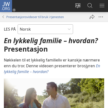
JW.ORG
Logg
inn
Endre
Søk
VIS
(åpner
språk
på
ME
Presentasjonsvideoer til bruk i tjenesten
nytt
JW.ORG
vindu)
LES PÅ
En lykkelig familie – hvordan?
Presentasjon
Nøkkelen til et lykkelig familieliv er kanskje nærmere
enn du tror. Denne videoen presenterer brosjyren
En
lykkelig familie – hvordan?