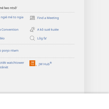
mé lwo ntsô’
ngié mé to ngia
Find a Meeting
(opens
new
window)
a Convention
A kô suié kuièe
déo
Lôg fa’
 poŋo ntʉm
iotèk watchtower
®
JW Hub
(opens
ntênèt
new
window)