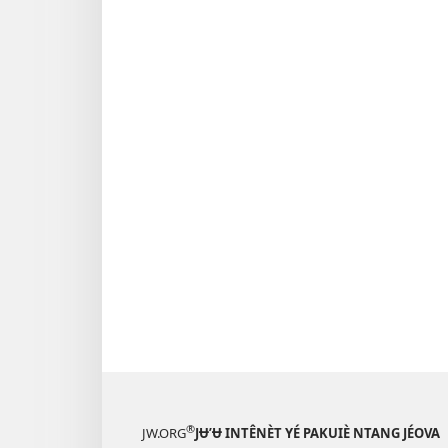
®
JW.ORG
JɄ’Ʉ INTÊNÈT YÉ PAKUIÈ NTANG JÉOVA