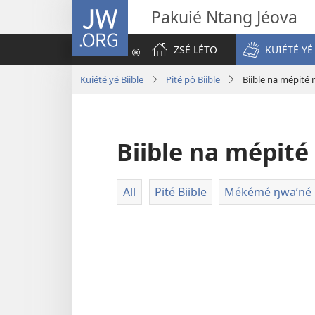
JW.ORG
Pakuié Ntang Jéova
ZSÉ LÉTO
KUIÉTÉ YÉ
Kuiété yé Biible
Pité pô Biible
Biible na mépité
Biible na mépité
All
Pité Biible
Mékémé ŋwa’né B