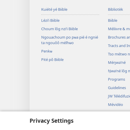
Kuiété yé Biible
Bibliotèk
Léziʼi Biible
Biible
Choum lôg nzi’i Biible
Méliivre & 
Ngouachoum po pʉa pié é ngnié
Brochures a
ta ngouôô mélhʉo
Tracts and In
Penkʉ
Tso métwo 
Pité pô Biible
Méŋwa’né
Ŋwa’né lôg 
Programs
Guidelines
JW Télédifuz
Mévidéo
Muzik
Privacy Settings
Médram na B
Nti létoŋo Bi