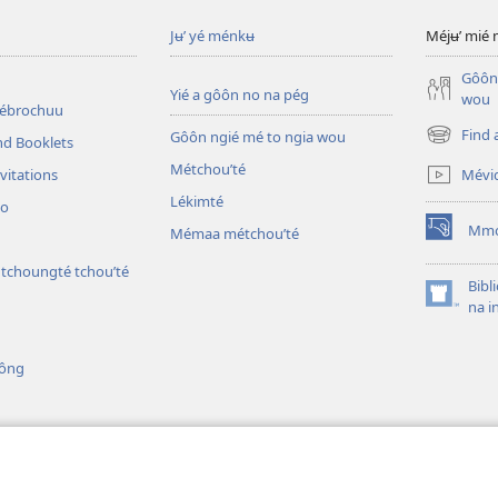
Jʉ’ yé ménkʉ
Méjʉ’ mié 
Gôôn 
Yié a gôôn no na pég
wou
mébrochuu
Find 
Gôôn ngié mé to ngia wou
nd Booklets
(opens
new
Métchouʼté
Mévi
vitations
window)
Lékimté
no
Mmo
Mémaa métchouʼté
(opens
new
ntchoungté tchou’té
window)
Bibl
(opens
na i
new
window)
iông
iible
ible yié é suié dram