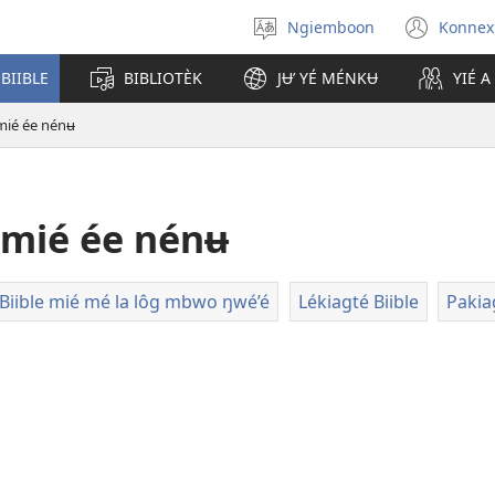
Ngiemboon
Konnex
Kaŋa
(ope
ta’
new
 BIIBLE
BIBLIOTÈK
JɄ’ YÉ MÉNKɄ
YIÉ 
chouŋé
win
 mié ée nénʉ
 mié ée nénʉ
iible mié mé la lôg mbwo ŋwé’é
Lékiagté Biible
Pakia