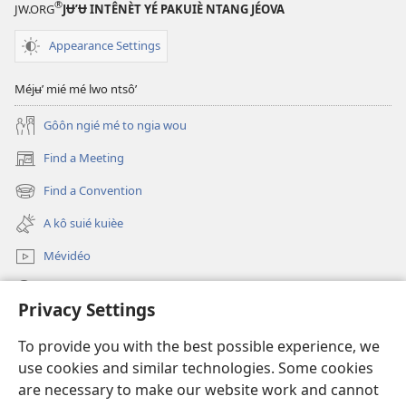
®
JW.ORG
JɄ’Ʉ INTÊNÈT YÉ PAKUIÈ NTANG JÉOVA
Appearance Settings
Méjʉ’ mié mé lwo ntsô’
Gôôn ngié mé to ngia wou
Find a Meeting
(opens
new
Find a Convention
(opens
window)
new
A kô suié kuièe
window)
Mévidéo
Lôg fa’
Privacy Settings
Mmo poŋo ntʉm
(opens
To provide you with the best possible experience, we
new
use cookies and similar technologies. Some cookies
window)
Bibliotèk watchtower na intênèt
are necessary to make our website work and cannot
(opens