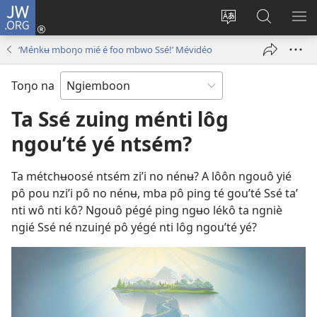
JW.ORG
Konnexion
(opens
Lé
Lôg
LÔ
new
koubé
fa’
NN
‘Ménkʉ mboŋo mié é foo mbwo Ssé!’ Mévidéo
window)
chouŋé
wé
ME
jʉ’ʉ
JW.ORG
Toŋo na
intênèt
Ta Ssé zuing ménti lôg
ngou’té yé ntsém?
Ta métchʉoosé ntsém zi’i no nénʉ? A lôôn ngouô yié
pô pou nzi’i pô no nénʉ, mba pô ping té gou’té Ssé ta’
nti wô nti kô? Ngouô pégé ping ngʉo lékô ta ngniè
ngié Ssé né nzuiŋé pô yégé nti lôg ngou’té yé?