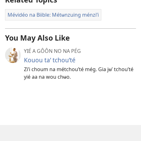
Mévidéo na Biible: Métʉnzuing ménzi’i
You May Also Like
YIÉ A GÔÔN NO NA PÉG
Kouou taʼ tchouʼté
Ziʼi choum na métchouʼté még. Gia jʉʼ tchouʼté
yié aa na wou chʉo.