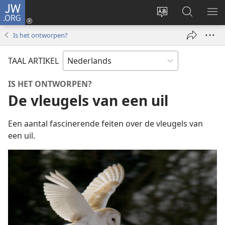
JW.ORG
Inloggen
(opent
Taal
Zoeken
ME
nieuw
site
op
WE
Is het ontworpen?
venster)
wijzigen
JW.ORG
TAAL ARTIKEL
IS HET ONTWORPEN?
De vleugels van een uil
Een aantal fascinerende feiten over de vleugels van
een uil.