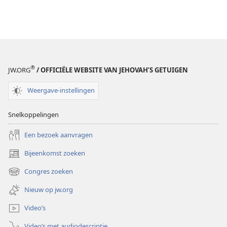
®
JW.ORG
/ OFFICIËLE WEBSITE VAN JEHOVAH’S GETUIGEN
Weergave-instellingen
Snelkoppelingen
Een bezoek aanvragen
Bijeenkomst zoeken
(opent
nieuw
Congres zoeken
(opent
venster)
nieuw
Nieuw op jw.org
venster)
Video’s
Video’s met audiodescriptie