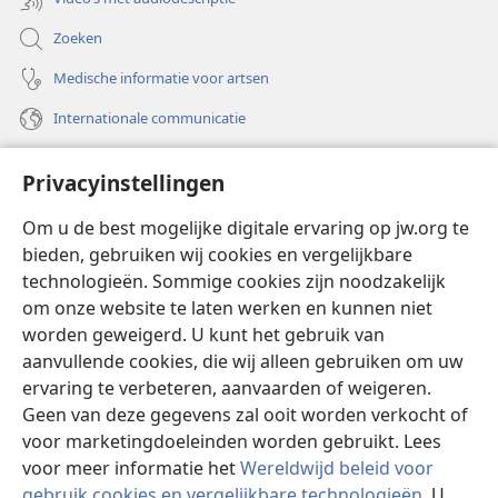
Zoeken
Medische informatie voor artsen
Internationale communicatie
Help
Privacyinstellingen
Donaties
(opent
Om u de best mogelijke digitale ervaring op jw.org te
nieuw
bieden, gebruiken wij cookies en vergelijkbare
venster)
Watchtower ONLINE LIBRARY™
technologieën. Sommige cookies zijn noodzakelijk
(opent
om onze website te laten werken en kunnen niet
nieuw
®
JW Hub
venster)
worden geweigerd. U kunt het gebruik van
(opent
nieuw
aanvullende cookies, die wij alleen gebruiken om uw
®
JW Library
venster)
ervaring te verbeteren, aanvaarden of weigeren.
Geen van deze gegevens zal ooit worden verkocht of
Watchtower Library
voor marketingdoeleinden worden gebruikt. Lees
voor meer informatie het
Wereldwijd beleid voor
gebruik cookies en vergelijkbare technologieën
. U