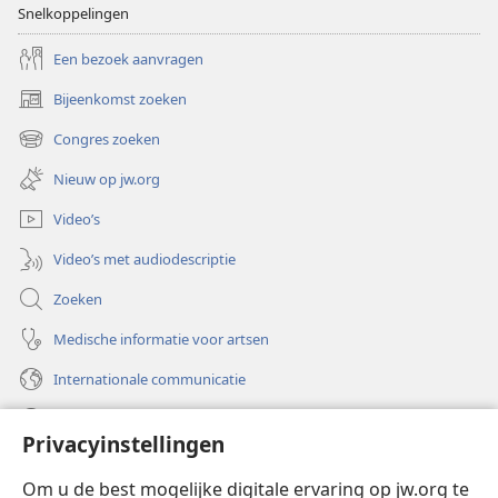
Snelkoppelingen
Een bezoek aanvragen
Bijeenkomst zoeken
(opent
nieuw
Congres zoeken
(opent
venster)
nieuw
Nieuw op jw.org
venster)
Video’s
Video’s met audiodescriptie
Zoeken
Medische informatie voor artsen
Internationale communicatie
Help
Privacyinstellingen
Donaties
(opent
Om u de best mogelijke digitale ervaring op jw.org te