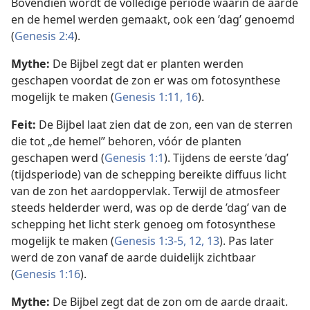
Bovendien wordt de volledige periode waarin de aarde
en de hemel werden gemaakt, ook een ’dag’ genoemd
(
Genesis 2:4
).
Mythe:
De Bijbel zegt dat er planten werden
geschapen voordat de zon er was om fotosynthese
mogelijk te maken (
Genesis 1:11,
16
).
Feit:
De Bijbel laat zien dat de zon, een van de sterren
die tot „de hemel” behoren, vóór de planten
geschapen werd (
Genesis 1:1
). Tijdens de eerste ’dag’
(tijdsperiode) van de schepping bereikte diffuus licht
van de zon het aardoppervlak. Terwijl de atmosfeer
steeds helderder werd, was op de derde ’dag’ van de
schepping het licht sterk genoeg om fotosynthese
mogelijk te maken (
Genesis 1:3-5,
12, 13
). Pas later
werd de zon vanaf de aarde duidelijk zichtbaar
(
Genesis 1:16
).
Mythe:
De Bijbel zegt dat de zon om de aarde draait.