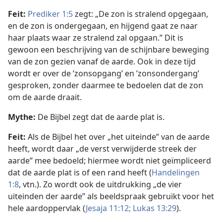
Feit:
Prediker 1:5
zegt: „De zon is stralend opgegaan,
en de zon is ondergegaan, en hijgend gaat ze naar
haar plaats waar ze stralend zal opgaan.” Dit is
gewoon een beschrijving van de schijnbare beweging
van de zon gezien vanaf de aarde. Ook in deze tijd
wordt er over de ’zonsopgang’ en ’zonsondergang’
gesproken, zonder daarmee te bedoelen dat de zon
om de aarde draait.
Mythe:
De Bijbel zegt dat de aarde plat is.
Feit:
Als de Bijbel het over „het uiteinde” van de aarde
heeft, wordt daar „de verst verwijderde streek der
aarde” mee bedoeld; hiermee wordt niet geïmpliceerd
dat de aarde plat is of een rand heeft (
Handelingen
1:8
, vtn.). Zo wordt ook de uitdrukking „de vier
uiteinden der aarde” als beeldspraak gebruikt voor het
hele aardoppervlak (
Jesaja 11:12;
Lukas 13:29
).