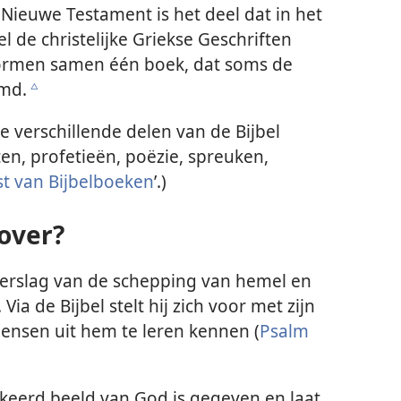
Nieuwe Testament is het deel dat in het
l de christelijke Griekse Geschriften
ormen samen één boek, dat soms de
emd.
c
 verschillende delen van de Bijbel
en, profetieën, poëzie, spreuken,
jst van Bijbelboeken
’.)
 over?
 verslag van de schepping van hemel en
a de Bijbel stelt hij zich voor met zijn
ensen uit hem te leren kennen (
Psalm
erkeerd beeld van God is gegeven en laat