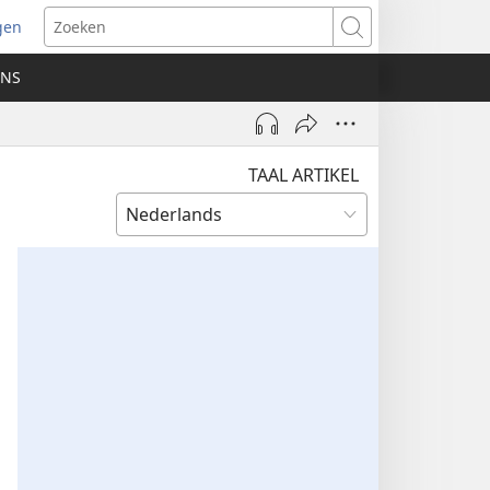
gen
ent
Zoeken
uw
ONS
ster)
TAAL ARTIKEL