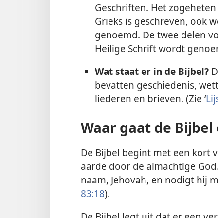
Geschriften. Het zogeheten 
Grieks is geschreven, ook we
genoemd. De twee delen v
Heilige Schrift wordt geno
Wat staat er in de Bijbel?
De
bevatten geschiedenis, wett
liederen en brieven. (Zie ‘
Li
Waar gaat de Bijbel
De Bijbel begint met een kort
aarde door de almachtige God. Vi
naam, Jehovah, en nodigt hij m
83:18
).
De Bijbel legt uit dat er een v