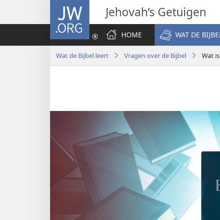
JW.ORG
Jehovah’s Getuigen
HOME
WAT DE BIJBE
Wat de Bijbel leert
Vragen over de Bijbel
Wat is