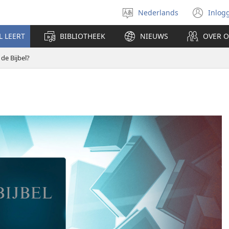
Nederlands
Inlog
Taal
(op
selecteren
nie
L LEERT
BIBLIOTHEEK
NIEUWS
OVER 
ven
 de Bijbel?