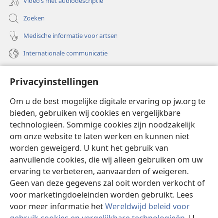
Video’s met audiodescriptie
Zoeken
Medische informatie voor artsen
Internationale communicatie
Help
Privacyinstellingen
Donaties
(opent
Om u de best mogelijke digitale ervaring op jw.org te
nieuw
bieden, gebruiken wij cookies en vergelijkbare
venster)
Watchtower ONLINE LIBRARY™
technologieën. Sommige cookies zijn noodzakelijk
(opent
om onze website te laten werken en kunnen niet
nieuw
®
JW Hub
venster)
worden geweigerd. U kunt het gebruik van
(opent
nieuw
aanvullende cookies, die wij alleen gebruiken om uw
®
JW Library
venster)
ervaring te verbeteren, aanvaarden of weigeren.
Geen van deze gegevens zal ooit worden verkocht of
Watchtower Library
voor marketingdoeleinden worden gebruikt. Lees
voor meer informatie het
Wereldwijd beleid voor