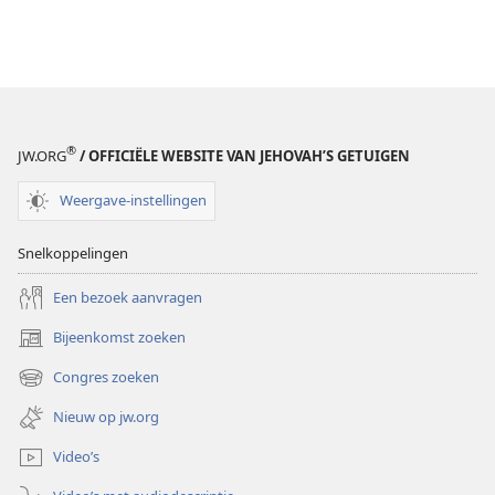
®
JW.ORG
/ OFFICIËLE WEBSITE VAN JEHOVAH’S GETUIGEN
Weergave-instellingen
Snelkoppelingen
Een bezoek aanvragen
Bijeenkomst zoeken
(opent
nieuw
Congres zoeken
(opent
venster)
nieuw
Nieuw op jw.org
venster)
Video’s