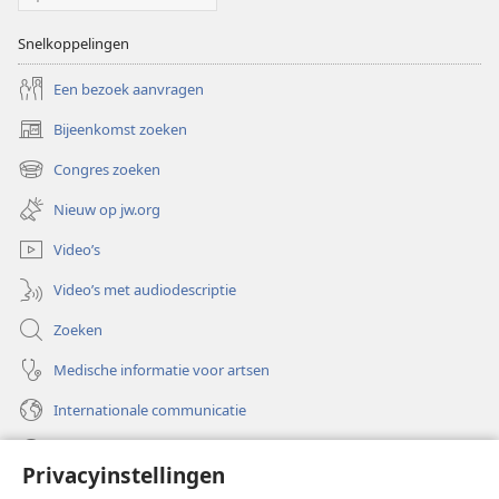
Snelkoppelingen
Een bezoek aanvragen
Bijeenkomst zoeken
(opent
nieuw
Congres zoeken
(opent
venster)
nieuw
Nieuw op jw.org
venster)
Video’s
Video’s met audiodescriptie
Zoeken
Medische informatie voor artsen
Internationale communicatie
Help
Privacyinstellingen