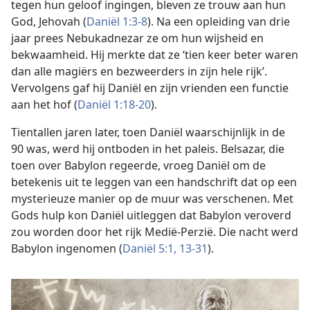
tegen hun geloof ingingen, bleven ze trouw aan hun
God, Jehovah (
Daniël 1:3-8
). Na een opleiding van drie
jaar prees Nebukadnezar ze om hun wijsheid en
bekwaamheid. Hij merkte dat ze ‘tien keer beter waren
dan alle magiërs en bezweerders in zijn hele rijk’.
Vervolgens gaf hij Daniël en zijn vrienden een functie
aan het hof (
Daniël 1:18-20
).
Tientallen jaren later, toen Daniël waarschijnlijk in de
90 was, werd hij ontboden in het paleis. Belsazar, die
toen over Babylon regeerde, vroeg Daniël om de
betekenis uit te leggen van een handschrift dat op een
mysterieuze manier op de muur was verschenen. Met
Gods hulp kon Daniël uitleggen dat Babylon veroverd
zou worden door het rijk Medië-Perzië. Die nacht werd
Babylon ingenomen (
Daniël 5:1,
13-31
).