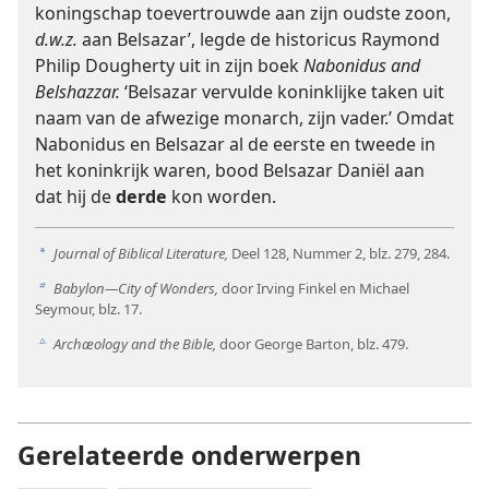
koningschap toevertrouwde aan zijn oudste zoon,
d.w.z.
aan Belsazar’, legde de historicus Raymond
Philip Dougherty uit in zijn boek
Nabonidus and
Belshazzar.
‘Belsazar vervulde koninklijke taken uit
naam van de afwezige monarch, zijn vader.’ Omdat
Nabonidus en Belsazar al de eerste en tweede in
het koninkrijk waren, bood Belsazar Daniël aan
dat hij de
derde
kon worden.
Journal of Biblical Literature,
Deel 128, Nummer 2, blz. 279, 284.
a
Babylon—City of Wonders,
door Irving Finkel en Michael
b
Seymour, blz. 17.
Archæology and the Bible,
door George Barton, blz. 479.
c
Gerelateerde onderwerpen