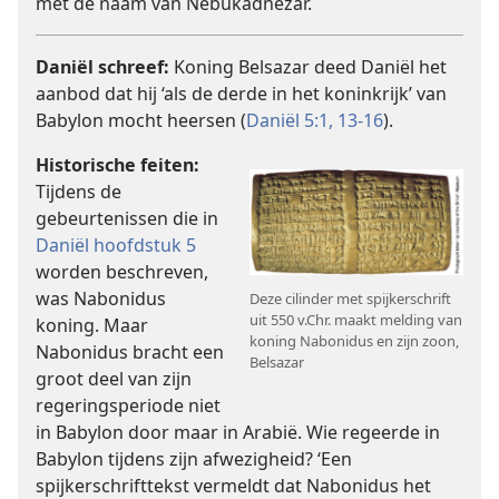
met de naam van Nebukadnezar.
Daniël schreef:
Koning Belsazar deed Daniël het
aanbod dat hij ‘als de derde in het koninkrijk’ van
Babylon mocht heersen (
Daniël 5:1,
13-16
).
Historische feiten:
Tijdens de
gebeurtenissen die in
Daniël hoofdstuk 5
worden beschreven,
was Nabonidus
Deze cilinder met spijkerschrift
uit 550 v.Chr. maakt melding van
koning. Maar
koning Nabonidus en zijn zoon,
Nabonidus bracht een
Belsazar
groot deel van zijn
regeringsperiode niet
in Babylon door maar in Arabië. Wie regeerde in
Babylon tijdens zijn afwezigheid? ‘Een
spijkerschrifttekst vermeldt dat Nabonidus het