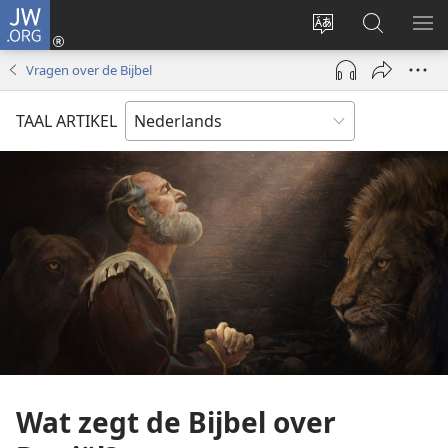
JW.ORG
Inloggen
(opent
Taal
Zoeken
ME
nieuw
site
op
WE
Vragen over de Bijbel
venster)
wijzigen
JW.ORG
TAAL ARTIKEL
Wat zegt de Bijbel over