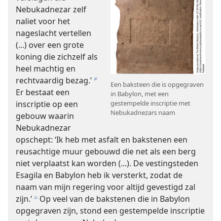
Nebukadnezar zelf
naliet voor het
nageslacht vertellen
(...) over een grote
koning die zichzelf als
heel machtig en
rechtvaardig bezag.’
b
Een baksteen die is opgegraven
Er bestaat een
in Babylon, met een
gestempelde inscriptie met
inscriptie op een
Nebukadnezars naam
gebouw waarin
Nebukadnezar
opschept: ‘Ik heb met asfalt en bakstenen een
reusachtige muur gebouwd die net als een berg
niet verplaatst kan worden (...). De vestingsteden
Esagila en Babylon heb ik versterkt, zodat de
naam van mijn regering voor altijd gevestigd zal
zijn.’
Op veel van de bakstenen die in Babylon
c
opgegraven zijn, stond een gestempelde inscriptie