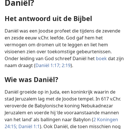
Daniël?
Het antwoord uit de Bijbel
Daniël was een Joodse profeet die tijdens de zevende
en zesde eeuw v.Chr. leefde. God gaf hem het
vermogen om dromen uit te leggen en liet hem
visioenen zien over toekomstige gebeurtenissen.
Onder leiding van God schreef Daniël het
boek
dat zijn
naam draagt (
Daniël 1:17;
2:19
).
Wie was Daniël?
Daniël groeide op in Juda, een koninkrijk waarin de
stad Jeruzalem lag met de Joodse tempel. In 617 v.Chr.
veroverde de Babylonische koning Nebukadnezar
Jeruzalem en voerde hij ‘de vooraanstaande mannen
van het land’ als ballingen naar Babylon (
2 Koningen
24:15;
Daniël 1:1
). Ook Daniël, die toen misschien nog