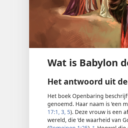
Wat is Babylon d
Het antwoord uit de 
Het boek Openbaring beschrijft
genoemd. Haar naam is ‘een mys
17:1,
3,
5
). Deze vrouw is een af
wereld, die ‘de waarheid van 
(
Romeinen 1:25
).
Hoewel die r