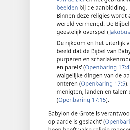
beelden
bij de aanbidding.
Binnen deze religies wordt 
wereld vermengd. De Bijbe
geestelijk overspel (
Jakobus
De rijkdom en het uiterlijk 
beeld dat de Bijbel van Bab
purperen en scharlakenrode
en parels’ (
Openbaring 17:4
walgelijke dingen van de aa
onteren (
Openbaring 17:5
)
menigten, landen en talen’
(
Openbaring 17:15
).
Babylon de Grote is verantwoor
op aarde is geslacht’ (
Openbari
heen heeft valse religie mense