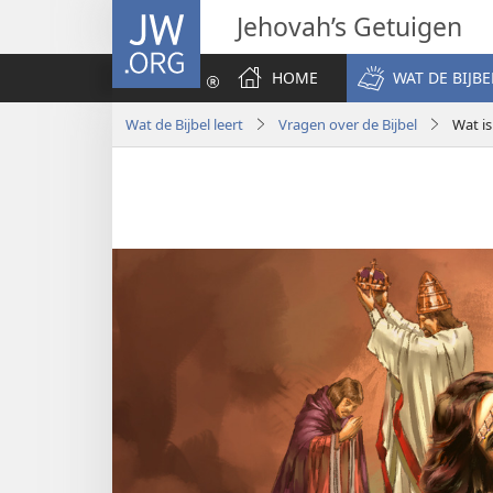
JW.ORG
Jehovah’s Getuigen
HOME
WAT DE BIJBE
Wat de Bijbel leert
Vragen over de Bijbel
Wat i