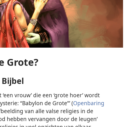
e Grote?
Bijbel
 ‘een vrouw’ die een ‘grote hoer’ wordt
terie: “Babylon de Grote”’ (
Openbaring
beelding van alle valse religies in de
God hebben vervangen door de leugen’
eligies in veel opzichten van elkaar