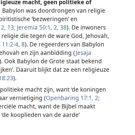
ligieuze macht, geen politieke of
 Babylon was doordrongen van religie
ritistische ‘bezweringen’ en
2, 13;
Jeremia 50:1, 2,
38
). De inwoners
 religie die tegen de ware God, Jehovah,
;
11:2-4,
8
). De regeerders van Babylon
Jehovah en zijn aanbidding (
Jesaja
). Ook Babylon de Grote staat bekend
ijken’. Daaruit blijkt dat ze een religieuze
18:23
).
olitieke macht zijn, want ‘de koningen
ar vernietiging (
Openbaring 17:1, 2;
rciële macht, want de Bijbel maakt
 ‘de kooplieden van de aarde’