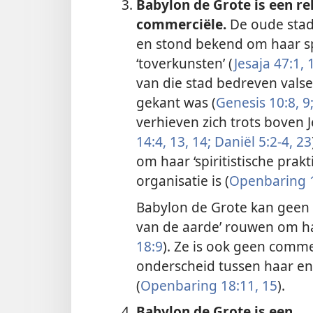
Babylon de Grote is een re
commerciële.
De oude stad
en stond bekend om haar spi
‘toverkunsten’ (
Jesaja 47:1,
1
van die stad bedreven valse
gekant was (
Genesis 10:8, 9
verhieven zich trots boven 
14:4,
13, 14;
Daniël 5:2-4,
23
om haar ‘spiritistische prakt
organisatie is (
Openbaring 
Babylon de Grote kan geen p
van de aarde’ rouwen om ha
18:9
). Ze is ook geen comme
onderscheid tussen haar en
(
Openbaring 18:11,
15
).
Babylon de Grote is een