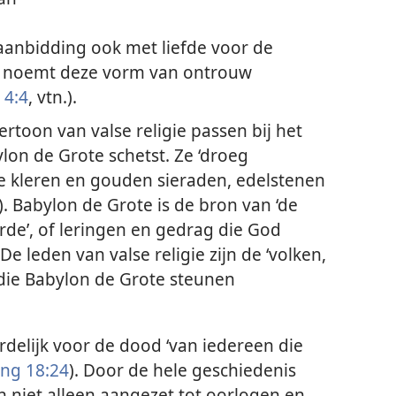
aanbidding ook met liefde voor de
l noemt deze vorm van ontrouw
 4:4
, vtn.).
vertoon van valse religie passen bij het
ylon de Grote schetst. Ze ‘droeg
 kleren en gouden sieraden, edelstenen
). Babylon de Grote is de bron van ‘de
rde’, of leringen en gedrag die God
. De leden van valse religie zijn de ‘volken,
 die Babylon de Grote steunen
delijk voor de dood ‘van iedereen die
ng 18:24
). Door de hele geschiedenis
n niet alleen aangezet tot oorlogen en