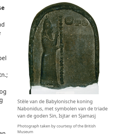
se
nd
e
bel
tn.;
nog
ug
Stèle van de Babylonische koning
Nabonidus, met symbolen van de triade
van de goden Sin, Isjtar en Sjamasj
d
Photograph taken by courtesy of the British
Museum
an