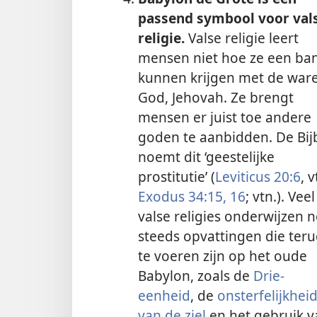
passend symbool voor val
religie.
Valse religie leert
mensen niet hoe ze een ba
kunnen krijgen met de war
God, Jehovah. Ze brengt
mensen er juist toe andere
goden te aanbidden. De Bij
noemt dit ‘geestelijke
prostitutie’ (
Leviticus 20:6
, v
Exodus 34:15, 16
; vtn.). Veel
valse religies onderwijzen 
steeds opvattingen die ter
te voeren zijn op het oude
Babylon, zoals de
Drie-
eenheid
, de
onsterfelijkhei
van de ziel
en het gebruik v