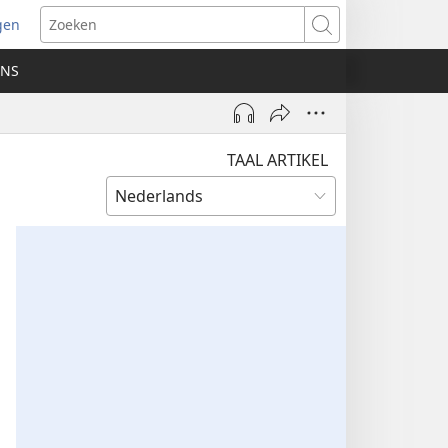
gen
ent
Zoeken
uw
ONS
ster)
TAAL ARTIKEL