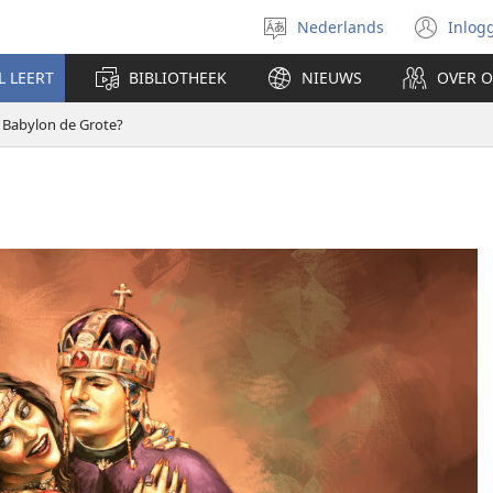
Nederlands
Inlog
Taal
(op
selecteren
nie
L LEERT
BIBLIOTHEEK
NIEUWS
OVER 
ven
s Babylon de Grote?