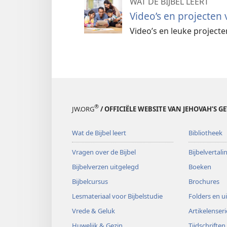
WAT DE BIJBEL LEERT
Video’s en projecten
Video’s en leuke project
®
JW.ORG
/ OFFICIËLE WEBSITE VAN JEHOVAH’S G
Wat de Bijbel leert
Bibliotheek
Vragen over de Bijbel
Bijbelvertal
Bijbelverzen uitgelegd
Boeken
Bijbelcursus
Brochures
Lesmateriaal voor Bijbelstudie
Folders en u
Vrede & Geluk
Artikelenseri
Huwelijk & Gezin
Tijdschriften