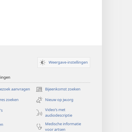
Weergave-instellingen
lingen
bezoek aanvragen
Bijeenkomst zoeken
(opent
nieuw
res zoeken
Nieuw op jw.org
venster)
Video’s met
’s
audiodescriptie
Medische informatie
en
voor artsen