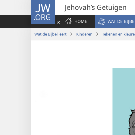
JW.ORG
Jehovah’s Getuigen
HOME
WAT DE BIJBE
Wat de Bijbel leert
Kinderen
Tekenen en kleur