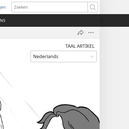
gen
ent
Zoeken
uw
ONS
ster)
TAAL ARTIKEL