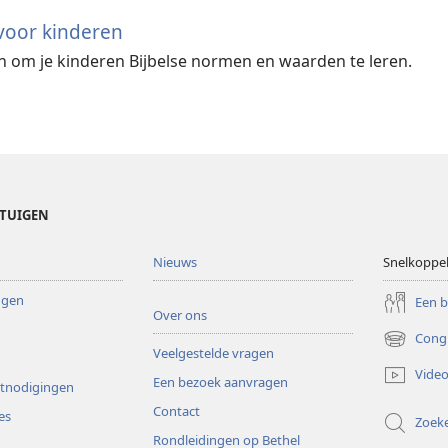
 voor kinderen
en om je kinderen Bijbelse normen en waarden te leren.
ETUIGEN
Nieuws
Snelkoppe
ingen
Een 
Over ons
Cong
(opent
Veelgestelde vragen
nieuw
Video
Een bezoek aanvragen
venster)
itnodigingen
Contact
es
Zoek
Rondleidingen op Bethel