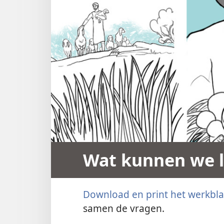
Wat kunnen we l
Download en print het werkbl
samen de vragen.