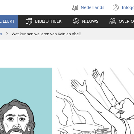
Nederlands
Inlog
Taal
(op
selecteren
nie
L LEERT
BIBLIOTHEEK
NIEUWS
OVER 
ven
en
Wat kunnen we leren van Kaïn en Abel?