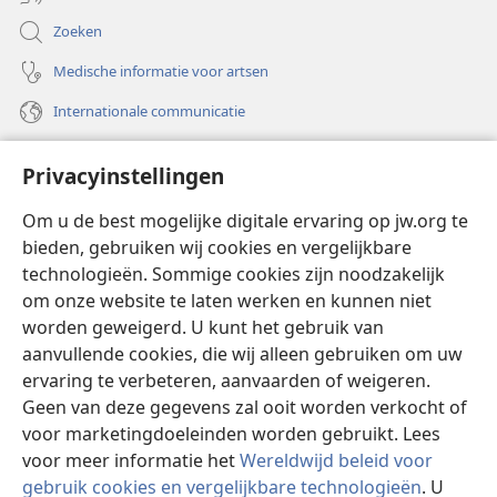
Zoeken
Medische informatie voor artsen
Internationale communicatie
Help
Privacyinstellingen
Donaties
(opent
Om u de best mogelijke digitale ervaring op jw.org te
nieuw
bieden, gebruiken wij cookies en vergelijkbare
venster)
Watchtower ONLINE LIBRARY™
technologieën. Sommige cookies zijn noodzakelijk
(opent
om onze website te laten werken en kunnen niet
nieuw
®
JW Hub
venster)
worden geweigerd. U kunt het gebruik van
(opent
nieuw
aanvullende cookies, die wij alleen gebruiken om uw
®
JW Library
venster)
ervaring te verbeteren, aanvaarden of weigeren.
Geen van deze gegevens zal ooit worden verkocht of
Watchtower Library
voor marketingdoeleinden worden gebruikt. Lees
voor meer informatie het
Wereldwijd beleid voor
gebruik cookies en vergelijkbare technologieën
. U