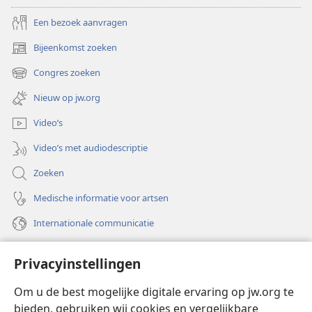
Een bezoek aanvragen
Bijeenkomst zoeken
(opent
nieuw
Congres zoeken
(opent
venster)
nieuw
Nieuw op jw.org
venster)
Video’s
Video’s met audiodescriptie
Zoeken
Medische informatie voor artsen
Internationale communicatie
Help
Privacyinstellingen
Donaties
(opent
Om u de best mogelijke digitale ervaring op jw.org te
nieuw
bieden, gebruiken wij cookies en vergelijkbare