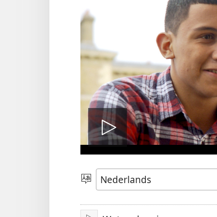
Video
afspelen
Taal
kiezen