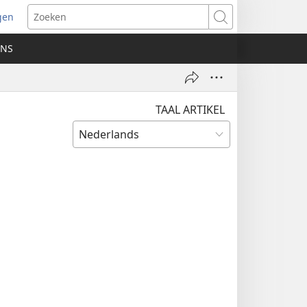
gen
ent
Zoeken
uw
ONS
ster)
TAAL ARTIKEL