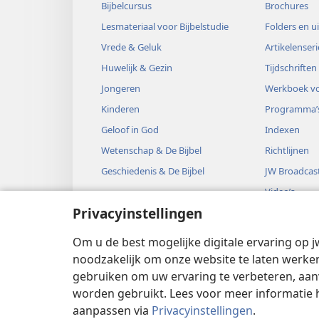
Bijbelcursus
Brochures
Lesmateriaal voor Bijbelstudie
Folders en u
Vrede & Geluk
Artikelenseri
Huwelijk & Gezin
Tijdschriften
Jongeren
Werkboek vo
Kinderen
Programma’
Geloof in God
Indexen
Wetenschap & De Bijbel
Richtlijnen
Geschiedenis & De Bijbel
JW Broadcas
Video’s
Privacyinstellingen
Muziek
Audiodrama’
Om u de best mogelijke digitale ervaring op j
Bijbelse hoo
noodzakelijk om onze website te laten werken
gebruiken om uw ervaring te verbeteren, aan
worden gebruikt. Lees voor meer informatie 
aanpassen via
Privacyinstellingen
.
Copyright
© 2026 Watch Tower Bible