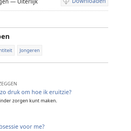
Downloaden
en — Uiterlijk
Downloadopties
video
pen
ntiteit
Jongeren
 ZEGGEN
o druk om hoe ik eruitzie?
minder zorgen kunt maken.
 obsessie voor me?