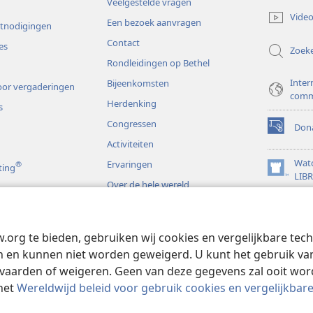
Veelgestelde vragen
nieuw
Video
Een bezoek aanvragen
venster)
itnodigingen
Contact
es
Zoek
Rondleidingen op Bethel
Inter
Bijeenkomsten
or vergaderingen
comm
Herdenking
s
Congressen
Dona
(opent
Activiteiten
nieuw
venster)
Wat
Ervaringen
®
ting
(opent
LIB
Over de hele wereld
nieuw
JW L
venster)
s
w.org te bieden, gebruiken wij cookies en vergelijkbare te
rspelen
 en kunnen niet worden geweigerd. U kunt het gebruik van 
vaarden of weigeren. Geen van deze gegevens zal ooit wo
het
Wereldwijd beleid voor gebruik cookies en vergelijkbar
 and Tract Society of Pennsylvania.
GEBRUIKSVOORWAARDEN
|
PRIVAC