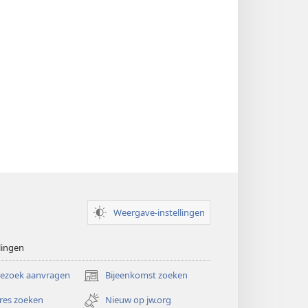
Weergave-instellingen
lingen
bezoek aanvragen
Bijeenkomst zoeken
(opent
nieuw
res zoeken
Nieuw op jw.org
venster)