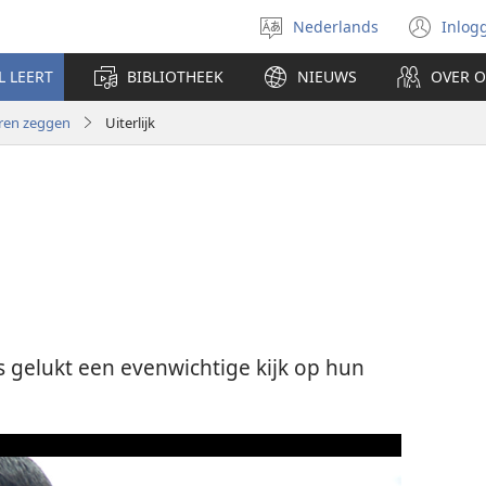
Nederlands
Inlog
Taal
(op
selecteren
nie
L LEERT
BIBLIOTHEEK
NIEUWS
OVER 
ven
ren zeggen
Uiterlijk
s gelukt een evenwichtige kijk op hun