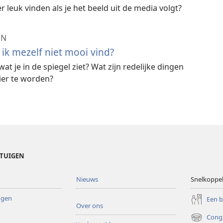
leuk vinden als je het beeld uit de media volgt?
EN
 ik mezelf niet mooi vind?
at je in de spiegel ziet? Wat zijn redelijke dingen
ier te worden?
ETUIGEN
Nieuws
Snelkoppe
ingen
Een 
Over ons
Cong
(opent