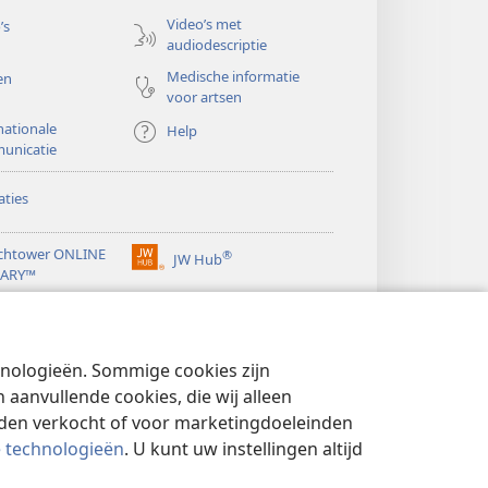
Video’s met
’s
audiodescriptie
Medische informatie
en
voor artsen
nationale
Help
unicatie
ties
chtower ONLINE
®
JW Hub
(opent
RARY™
nieuw
®
venster)
ibrary
Watchtower Library
chnologieën. Sommige cookies zijn
aanvullende cookies, die wij alleen
rden verkocht of voor marketingdoeleinden
e technologieën
. U kunt uw instellingen altijd
YBELEID
|
PRIVACYINSTELLINGEN