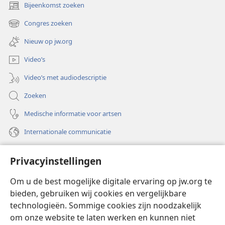
Bijeenkomst zoeken
(opent
nieuw
Congres zoeken
(opent
venster)
nieuw
Nieuw op jw.org
venster)
Video’s
Video’s met audiodescriptie
Zoeken
Medische informatie voor artsen
Internationale communicatie
Help
Privacyinstellingen
Donaties
(opent
Om u de best mogelijke digitale ervaring op jw.org te
nieuw
bieden, gebruiken wij cookies en vergelijkbare
venster)
Watchtower ONLINE LIBRARY™
technologieën. Sommige cookies zijn noodzakelijk
(opent
om onze website te laten werken en kunnen niet
nieuw
®