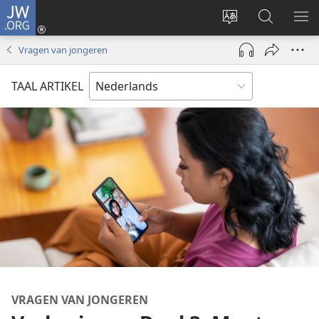
JW.ORG
Inloggen
(opent
Taal
Zoeken
ME
nieuw
site
op
WE
Vragen van jongeren
venster)
wijzigen
JW.ORG
TAAL ARTIKEL
VRAGEN VAN JONGEREN