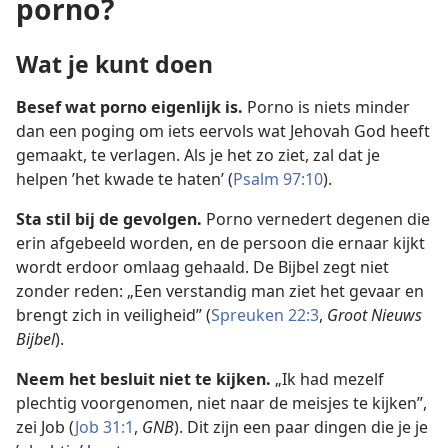
porno?
Wat je kunt doen
Besef wat porno eigenlijk is.
Porno is niets minder
dan een poging om iets eervols wat Jehovah God heeft
gemaakt, te verlagen. Als je het zo ziet, zal dat je
helpen ’het kwade te haten’ (
Psalm 97:10
).
Sta stil bij de gevolgen.
Porno vernedert degenen die
erin afgebeeld worden, en de persoon die ernaar kijkt
wordt erdoor omlaag gehaald. De Bijbel zegt niet
zonder reden: „Een verstandig man ziet het gevaar en
brengt zich in veiligheid” (
Spreuken 22:3
,
Groot Nieuws
Bijbel
).
Neem het besluit niet te kijken.
„Ik had mezelf
plechtig voorgenomen, niet naar de meisjes te kijken”,
zei Job (
Job 31:1
,
GNB
). Dit zijn een paar dingen die je je