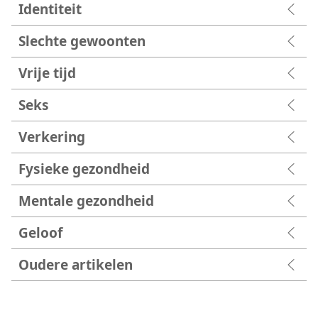
Identiteit
Slechte gewoonten
Vrije tijd
Seks
Verkering
Fysieke gezondheid
Mentale gezondheid
Geloof
Oudere artikelen