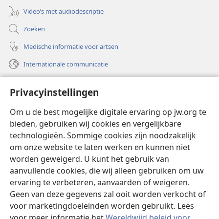
Video’s met audiodescriptie
Zoeken
Medische informatie voor artsen
Internationale communicatie
Help
Privacyinstellingen
Donaties
(opent
Om u de best mogelijke digitale ervaring op jw.org te
nieuw
bieden, gebruiken wij cookies en vergelijkbare
venster)
Watchtower ONLINE LIBRARY™
technologieën. Sommige cookies zijn noodzakelijk
(opent
om onze website te laten werken en kunnen niet
nieuw
®
JW Hub
venster)
worden geweigerd. U kunt het gebruik van
(opent
nieuw
aanvullende cookies, die wij alleen gebruiken om uw
®
JW Library
venster)
ervaring te verbeteren, aanvaarden of weigeren.
Geen van deze gegevens zal ooit worden verkocht of
Watchtower Library
voor marketingdoeleinden worden gebruikt. Lees
voor meer informatie het
Wereldwijd beleid voor