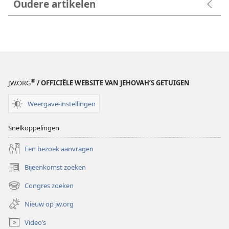
Oudere artikelen
®
JW.ORG
/ OFFICIËLE WEBSITE VAN JEHOVAH’S GETUIGEN
Weergave-instellingen
Snelkoppelingen
Een bezoek aanvragen
Bijeenkomst zoeken
(opent
nieuw
Congres zoeken
(opent
venster)
nieuw
Nieuw op jw.org
venster)
Video’s