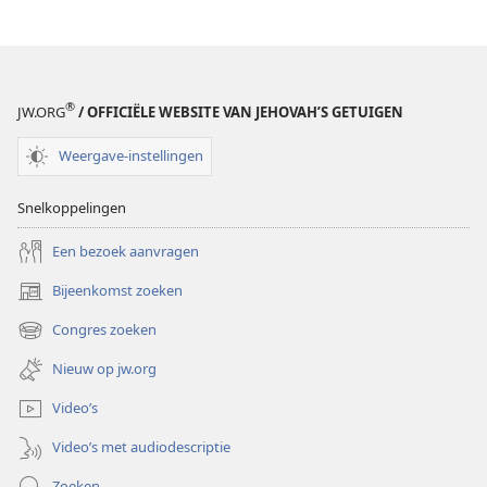
®
JW.ORG
/ OFFICIËLE WEBSITE VAN JEHOVAH’S GETUIGEN
Weergave-instellingen
Snelkoppelingen
Een bezoek aanvragen
Bijeenkomst zoeken
(opent
nieuw
Congres zoeken
(opent
venster)
nieuw
Nieuw op jw.org
venster)
Video’s
Video’s met audiodescriptie
Zoeken