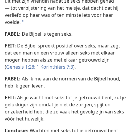
uit met zijn vriendin nadat ze seks hebben gehad
— tot verbijstering van het meisje, dat dacht dat hij
verliefd op haar was of ten minste iets voor haar
voelde.
a
FABEL:
De Bijbel is tegen seks.
FEIT:
De Bijbel spreekt positief over seks, maar zegt
dat een man en een vrouw alleen seks met elkaar
mogen hebben als ze met elkaar getrouwd zijn
(
Genesis 1:28;
1 Korinthiërs 7:3
).
FABEL:
Als ik me aan de normen van de Bijbel houd,
heb ik geen leven.
FEIT:
Als je wacht met seks tot je getrouwd bent, zul je
gelukkiger zijn omdat je niet de zorgen, spijt en
onzekerheid hebt die zo vaak het gevolg zijn van seks
vóór het huwelijk.
Conclusie:
Wachten met seks tot je getrouwd bent