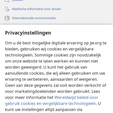
Medische informatie voor artsen
Internationale communicatie
Help
Privacyinstellingen
Donaties
(opent
Om u de best mogelijke digitale ervaring op jw.org te
nieuw
bieden, gebruiken wij cookies en vergelijkbare
venster)
Watchtower ONLINE LIBRARY™
technologieën. Sommige cookies zijn noodzakelijk
(opent
om onze website te laten werken en kunnen niet
nieuw
®
JW Hub
venster)
worden geweigerd. U kunt het gebruik van
(opent
nieuw
aanvullende cookies, die wij alleen gebruiken om uw
®
JW Library
venster)
ervaring te verbeteren, aanvaarden of weigeren.
Geen van deze gegevens zal ooit worden verkocht of
Watchtower Library
voor marketingdoeleinden worden gebruikt. Lees
voor meer informatie het
Wereldwijd beleid voor
gebruik cookies en vergelijkbare technologieën
. U
kunt uw instellingen altijd aanpassen via