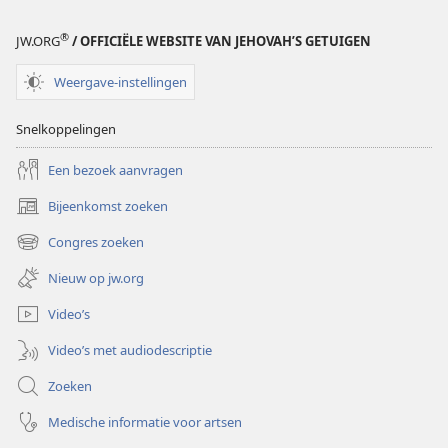
®
JW.ORG
/ OFFICIËLE WEBSITE VAN JEHOVAH’S GETUIGEN
Weergave-instellingen
Snelkoppelingen
Een bezoek aanvragen
Bijeenkomst zoeken
(opent
nieuw
Congres zoeken
(opent
venster)
nieuw
Nieuw op jw.org
venster)
Video’s
Video’s met audiodescriptie
Zoeken
Medische informatie voor artsen