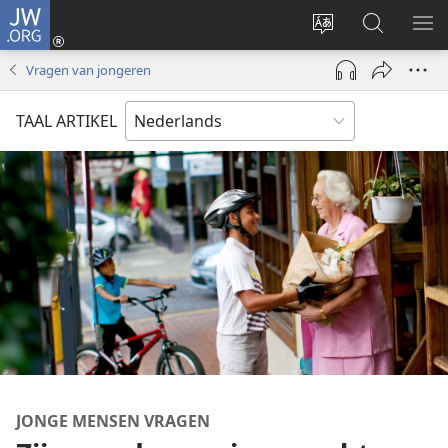
JW.ORG
Inloggen
(opent
Taal
Zoeken
ME
nieuw
site
op
WE
Vragen van jongeren
venster)
wijzigen
JW.ORG
TAAL ARTIKEL
JONGE MENSEN VRAGEN