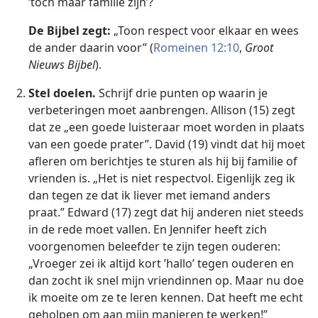
’toch maar familie zijn’?
De Bijbel zegt:
„Toon respect voor elkaar en wees
de ander daarin voor” (
Romeinen 12:10
,
Groot
Nieuws Bijbel
).
Stel doelen.
Schrijf drie punten op waarin je
verbeteringen moet aanbrengen. Allison (15) zegt
dat ze „een goede luisteraar moet worden in plaats
van een goede prater”. David (19) vindt dat hij moet
afleren om berichtjes te sturen als hij bij familie of
vrienden is. „Het is niet respectvol. Eigenlijk zeg ik
dan tegen ze dat ik liever met iemand anders
praat.” Edward (17) zegt dat hij anderen niet steeds
in de rede moet vallen. En Jennifer heeft zich
voorgenomen beleefder te zijn tegen ouderen:
„Vroeger zei ik altijd kort ’hallo’ tegen ouderen en
dan zocht ik snel mijn vriendinnen op. Maar nu doe
ik moeite om ze te leren kennen. Dat heeft me echt
geholpen om aan mijn manieren te werken!”