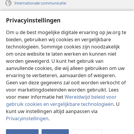
Internationale communicatie
Help
Privacyinstellingen
Donaties
(opent
Om u de best mogelijke digitale ervaring op jw.org te
nieuw
bieden, gebruiken wij cookies en vergelijkbare
venster)
Watchtower ONLINE LIBRARY™
technologieën. Sommige cookies zijn noodzakelijk
(opent
om onze website te laten werken en kunnen niet
nieuw
®
JW Hub
venster)
worden geweigerd. U kunt het gebruik van
(opent
nieuw
aanvullende cookies, die wij alleen gebruiken om uw
®
JW Library
venster)
ervaring te verbeteren, aanvaarden of weigeren.
Geen van deze gegevens zal ooit worden verkocht of
Watchtower Library
voor marketingdoeleinden worden gebruikt. Lees
voor meer informatie het
Wereldwijd beleid voor
gebruik cookies en vergelijkbare technologieën
. U
kunt uw instellingen altijd aanpassen via
Copyright
© 2026 Watch Tower Bible and Tract Society of Pennsylvania.
Privacyinstellingen
.
GEBRUIKSVOORWAARDEN
|
PRIVACYBELEID
|
PRIVACYINSTELLINGEN