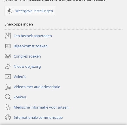
Weergave-instellingen
Snelkoppelingen
Een bezoek aanvragen
Bijeenkomst zoeken
(opent
nieuw
Congres zoeken
(opent
venster)
nieuw
Nieuw op jw.org
venster)
Video’s
Video’s met audiodescriptie
Zoeken
Medische informatie voor artsen
Internationale communicatie