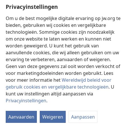
Help
Privacyinstellingen
Donaties
(opent
Om u de best mogelijke digitale ervaring op jw.org te
nieuw
bieden, gebruiken wij cookies en vergelijkbare
venster)
Watchtower ONLINE LIBRARY™
technologieën. Sommige cookies zijn noodzakelijk
(opent
om onze website te laten werken en kunnen niet
nieuw
®
JW Hub
venster)
worden geweigerd. U kunt het gebruik van
(opent
nieuw
aanvullende cookies, die wij alleen gebruiken om uw
®
JW Library
venster)
ervaring te verbeteren, aanvaarden of weigeren.
Geen van deze gegevens zal ooit worden verkocht of
Watchtower Library
voor marketingdoeleinden worden gebruikt. Lees
voor meer informatie het
Wereldwijd beleid voor
gebruik cookies en vergelijkbare technologieën
. U
kunt uw instellingen altijd aanpassen via
Copyright
© 2026 Watch Tower Bible and Tract Society of Pennsylvania.
Privacyinstellingen
.
GEBRUIKSVOORWAARDEN
|
PRIVACYBELEID
|
PRIVACYINSTELLINGEN
Aanvaarden
Weigeren
Aanpassen