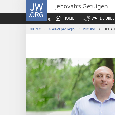
JW.ORG
Jehovah’s Getuigen
HOME
WAT DE BIJBE
Nieuws
Nieuws per regio
Rusland
UPDATE: