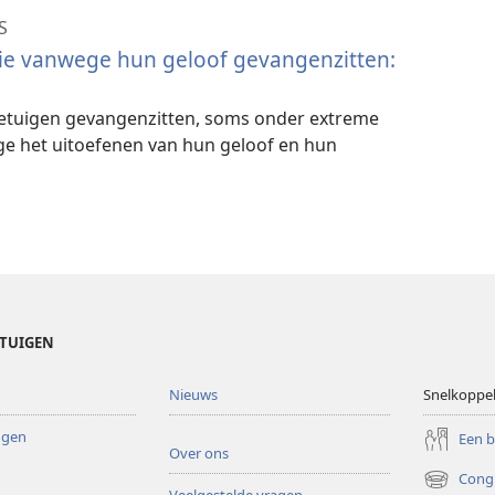
S
die vanwege hun geloof gevangenzitten:
etuigen gevangenzitten, soms onder extreme
 het uitoefenen van hun geloof en hun
ETUIGEN
Nieuws
Snelkoppe
ingen
Een 
Over ons
Cong
(opent
Veelgestelde vragen