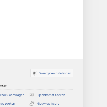
Weergave-instellingen
lingen
bezoek aanvragen
Bijeenkomst zoeken
(opent
nieuw
res zoeken
Nieuw op jw.org
venster)