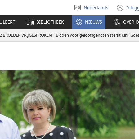
Nederlands
Inlog
Taal
(op
selecteren
nie
L LEERT
BIBLIOTHEEK
NIEUWS
OVER 
ven
 BROEDER VRIJGESPROKEN | Bidden voor geloofsgenoten sterkt Kirill Goesj