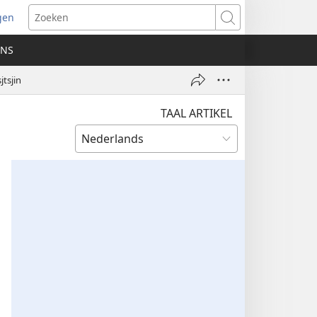
gen
ent
Zoeken
uw
ONS
ster)
tsjin
TAAL ARTIKEL