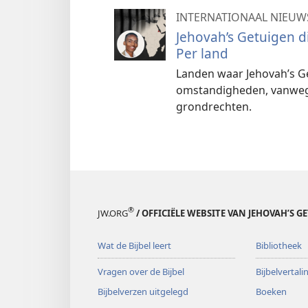
INTERNATIONAAL NIEUW
Jehovah’s Getuigen 
Per land
Landen waar Jehovah’s G
omstandigheden, vanwege
grondrechten.
®
JW.ORG
/ OFFICIËLE WEBSITE VAN JEHOVAH’S G
Wat de Bijbel leert
Bibliotheek
Vragen over de Bijbel
Bijbelvertal
Bijbelverzen uitgelegd
Boeken