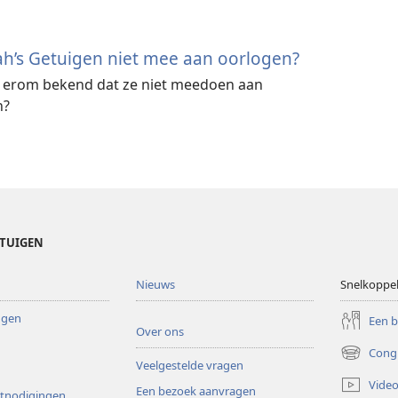
’s Getuigen niet mee aan oorlogen?
n erom bekend dat ze niet meedoen aan
n?
ETUIGEN
Nieuws
Snelkoppe
ingen
Een 
Over ons
Cong
(opent
Veelgestelde vragen
nieuw
Video
Een bezoek aanvragen
venster)
itnodigingen