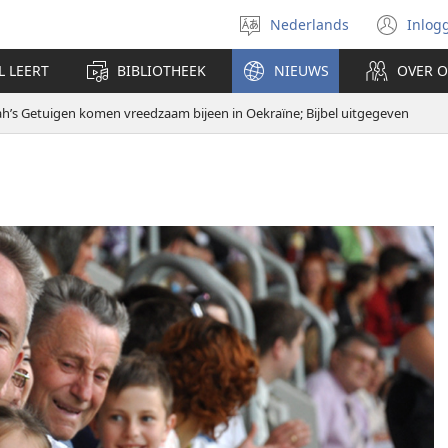
Nederlands
Inlog
Taal
(op
selecteren
nie
L LEERT
BIBLIOTHEEK
NIEUWS
OVER 
ven
h’s Getuigen komen vreedzaam bijeen in Oekraïne; Bijbel uitgegeven