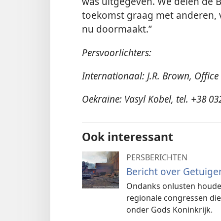
was uitgegeven. We delen de Bi
toekomst graag met anderen, vo
nu doormaakt.”
Persvoorlichters:
Internationaal: J.R. Brown, Office
Oekraïne: Vasyl Kobel, tel. +38 0
Ook interessant
PERSBERICHTEN
Bericht over Getuige
Ondanks onlusten houden
regionale congressen die
onder Gods Koninkrijk.