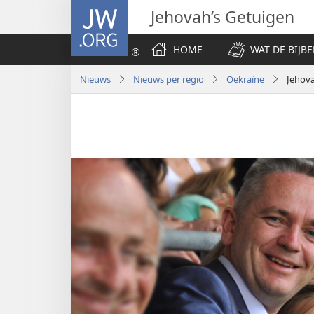
JW.ORG
Jehovah’s Getuigen
HOME
WAT DE BIJBE
Nieuws
Nieuws per regio
Oekraïne
Jehova