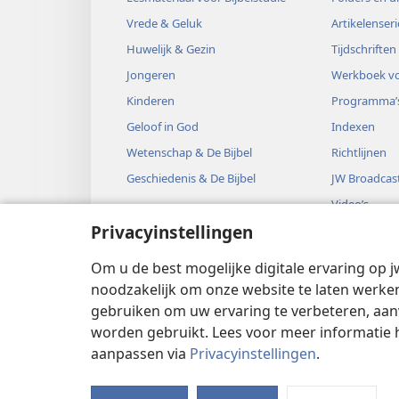
Vrede & Geluk
Artikelenseri
Huwelijk & Gezin
Tijdschriften
Jongeren
Werkboek vo
Kinderen
Programma’
Geloof in God
Indexen
Wetenschap & De Bijbel
Richtlijnen
Geschiedenis & De Bijbel
JW Broadcas
Video’s
Privacyinstellingen
Muziek
Audiodrama’
Om u de best mogelijke digitale ervaring op j
Bijbelse hoo
noodzakelijk om onze website te laten werken
gebruiken om uw ervaring te verbeteren, aan
worden gebruikt. Lees voor meer informatie 
aanpassen via
Privacyinstellingen
.
Copyright
© 2026 Watch Tower Bible