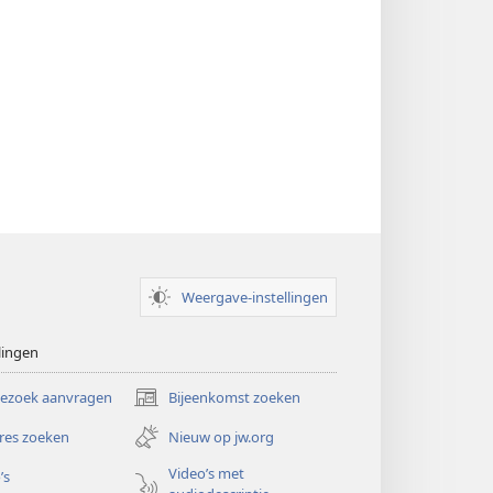
Weergave-instellingen
lingen
bezoek aanvragen
Bijeenkomst zoeken
(opent
nieuw
res zoeken
Nieuw op jw.org
venster)
Video’s met
’s