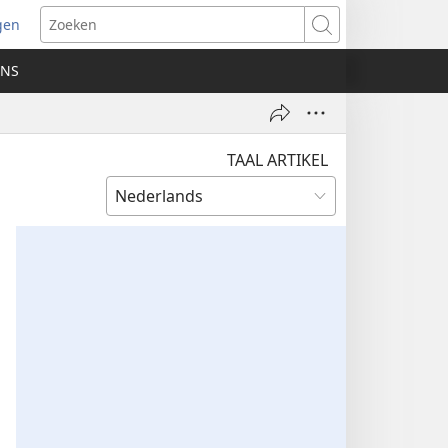
gen
ent
Zoeken
uw
ONS
ster)
TAAL ARTIKEL