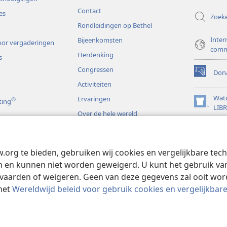
Contact
es
Zoek
Rondleidingen op Bethel
Inter
Bijeenkomsten
or vergaderingen
comm
Herdenking
s
Congressen
Dona
(opent
Activiteiten
nieuw
venster)
Wat
Ervaringen
®
ting
(opent
LIB
Over de hele wereld
nieuw
JW L
venster)
s
w.org te bieden, gebruiken wij cookies en vergelijkbare te
rspelen
 en kunnen niet worden geweigerd. U kunt het gebruik van 
vaarden of weigeren. Geen van deze gegevens zal ooit wo
het
Wereldwijd beleid voor gebruik cookies en vergelijkbar
 and Tract Society of Pennsylvania.
GEBRUIKSVOORWAARDEN
|
PRIVAC