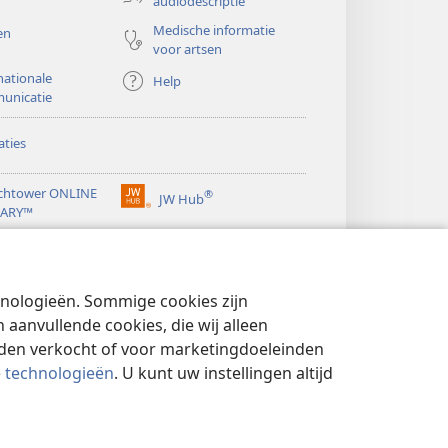
audiodescriptie
Medische informatie
en
voor artsen
nationale
Help
unicatie
ties
chtower ONLINE
®
JW Hub
(opent
RARY™
nieuw
®
venster)
ibrary
Watchtower Library
chnologieën. Sommige cookies zijn
aanvullende cookies, die wij alleen
rden verkocht of voor marketingdoeleinden
e technologieën
. U kunt uw instellingen altijd
YBELEID
|
PRIVACYINSTELLINGEN