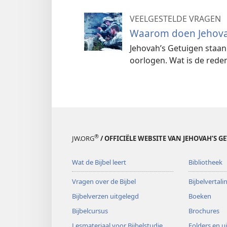
VEELGESTELDE VRAGEN
Waarom doen Jehovah
Jehovah’s Getuigen staa
oorlogen. Wat is de rede
®
JW.ORG
/ OFFICIËLE WEBSITE VAN JEHOVAH’S G
Wat de Bijbel leert
Bibliotheek
Vragen over de Bijbel
Bijbelvertal
Bijbelverzen uitgelegd
Boeken
Bijbelcursus
Brochures
Lesmateriaal voor Bijbelstudie
Folders en u