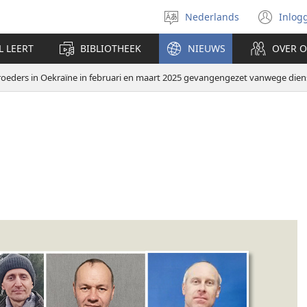
Nederlands
Inlog
Taal
(op
selecteren
nie
L LEERT
BIBLIOTHEEK
NIEUWS
OVER 
ven