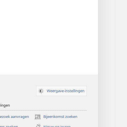
Weergave-instellingen
lingen
bezoek aanvragen
Bijeenkomst zoeken
(opent
nieuw
res zoeken
Nieuw op jw.org