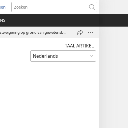
gen
ent
Zoeken
uw
ONS
ster)
Drie broeders in Oekraïne in februari en maart 2025 gevangengezet vanwege dienstweigering op grond van gewetensbezwaren
TAAL ARTIKEL