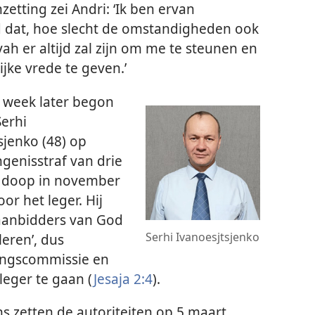
etting zei Andri: ‘Ik ben ervan
d dat, hoe slecht de omstandigheden ook
ovah er altijd zal zijn om me te steunen en
ijke vrede te geven.’
 week later begon
erhi
sjenko (48) op
ngenisstraf van drie
n doop in november
or het leger. Hij
 aanbidders van God
Serhi Ivanoesjtsjenko
leren’, dus
ringscommissie en
leger te gaan (
Jesaja 2:4
).
s zetten de autoriteiten op 5 maart