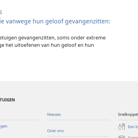
S
die vanwege hun geloof gevangenzitten:
etuigen gevangenzitten, soms onder extreme
 het uitoefenen van hun geloof en hun
ETUIGEN
Nieuws
Snelkoppe
ingen
Een 
Over ons
Cong