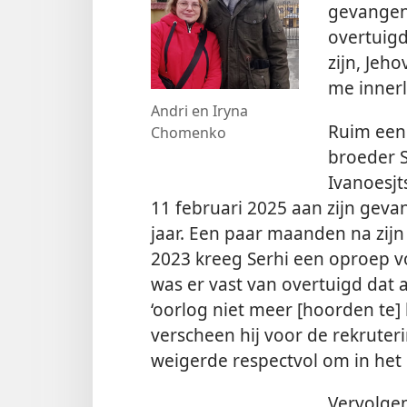
gevangenz
overtuig
zijn, Jeh
me innerl
Andri en Iryna
Ruim een
Chomenko
broeder S
Ivanoesjt
11 februari 2025 aan zijn geva
jaar. Een paar maanden na zij
2023 kreeg Serhi een oproep vo
was er vast van overtuigd dat
‘oorlog niet meer [hoorden te] 
verscheen hij voor de rekrute
weigerde respectvol om in het 
Vervolgen