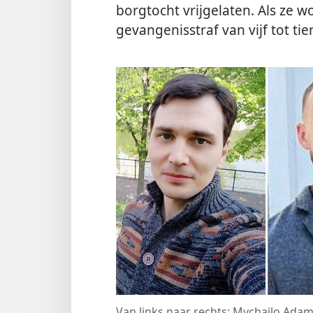
borgtocht vrijgelaten. Als ze 
gevangenisstraf van vijf tot tie
Van links naar rechts: Mychajlo Adam