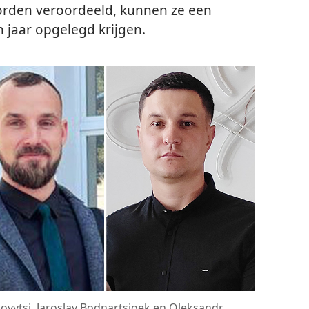
worden veroordeeld, kunnen ze een
n jaar opgelegd krijgen.
ovytsj, Jaroslav Bodnartsjoek en Oleksandr