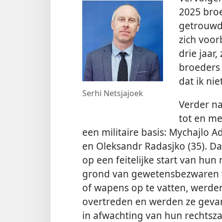
2025 broe
getrouwde
zich voor
drie jaar
broeders
dat ik nie
Serhi Netsjajoek
Verder na
tot en me
een militaire basis: Mychajlo A
en Oleksandr Radasjko (35). D
op een feitelijke start van hun
grond van gewetensbezwaren w
of wapens op te vatten, werde
overtreden en werden ze gevan
in afwachting van hun rechtszaa