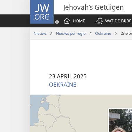
JW.ORG
Jehovah’s Getuigen
HOME
WAT DE BIJBE
Nieuws
Nieuws per regio
Oekraïne
23 APRIL 2025
OEKRAÏNE