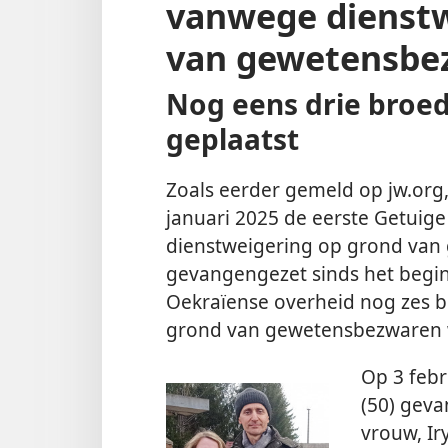
vanwege dienstw
van gewetensbe
Nog eens drie broed
geplaatst
Zoals eerder gemeld op jw.org
januari 2025 de eerste Getuig
dienstweigering op grond va
gevangengezet sinds het begin
Oekraïense overheid nog zes 
grond van gewetensbezwaren we
Op 3 feb
(50) geva
vrouw, Ir