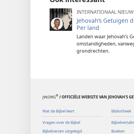
INTERNATIONAAL NIEUW
Jehovah’s Getuigen 
Per land
Landen waar Jehovah’s G
omstandigheden, vanwege
grondrechten.
®
JW.ORG
/ OFFICIËLE WEBSITE VAN JEHOVAH’S G
Wat de Bijbel leert
Bibliotheek
Vragen over de Bijbel
Bijbelvertal
Bijbelverzen uitgelegd
Boeken