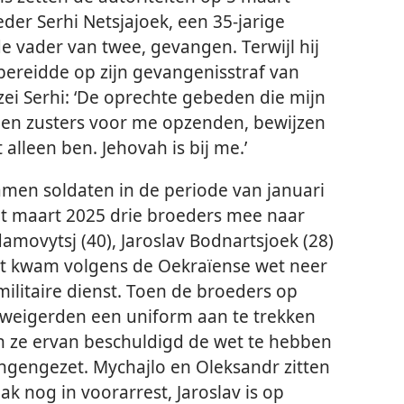
der Serhi Netsjajoek, een 35-jarige
 vader van twee, gevangen. Terwijl hij
bereidde op zijn gevangenisstraf van
, zei Serhi: ‘De oprechte gebeden die mijn
 en zusters voor me opzenden, bewijzen
t alleen ben. Jehovah is bij me.’
men soldaten in de periode van januari
t maart 2025 drie broeders mee naar
damovytsj (40), Jaroslav Bodnartsjoek (28)
at kwam volgens de Oekraïense wet neer
 militaire dienst. Toen de broeders op
eigerden een uniform aan te trekken
n ze ervan beschuldigd de wet te hebben
gengezet. Mychajlo en Oleksandr zitten
k nog in voorarrest, Jaroslav is op