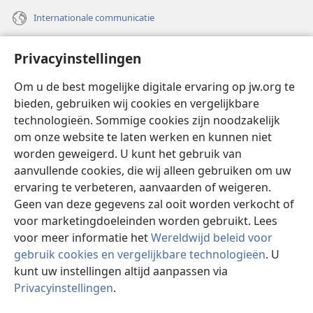
Internationale communicatie
Help
Privacyinstellingen
Donaties
(opent
Om u de best mogelijke digitale ervaring op jw.org te
nieuw
bieden, gebruiken wij cookies en vergelijkbare
venster)
Watchtower ONLINE LIBRARY™
technologieën. Sommige cookies zijn noodzakelijk
(opent
om onze website te laten werken en kunnen niet
nieuw
®
JW Hub
venster)
worden geweigerd. U kunt het gebruik van
(opent
nieuw
aanvullende cookies, die wij alleen gebruiken om uw
®
JW Library
venster)
ervaring te verbeteren, aanvaarden of weigeren.
Geen van deze gegevens zal ooit worden verkocht of
Watchtower Library
voor marketingdoeleinden worden gebruikt. Lees
voor meer informatie het
Wereldwijd beleid voor
gebruik cookies en vergelijkbare technologieën
. U
kunt uw instellingen altijd aanpassen via
Copyright
© 2026 Watch Tower Bible and Tract Society of Pennsylvania.
Privacyinstellingen
.
GEBRUIKSVOORWAARDEN
|
PRIVACYBELEID
|
PRIVACYINSTELLINGEN