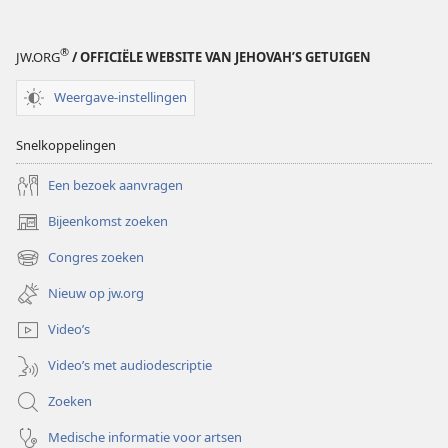
®
JW.ORG
/ OFFICIËLE WEBSITE VAN JEHOVAH’S GETUIGEN
Weergave-instellingen
Snelkoppelingen
Een bezoek aanvragen
Bijeenkomst zoeken
(opent
nieuw
Congres zoeken
(opent
venster)
nieuw
Nieuw op jw.org
venster)
Video’s
Video’s met audiodescriptie
Zoeken
Medische informatie voor artsen