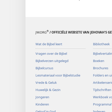
®
JW.ORG
/ OFFICIËLE WEBSITE VAN JEHOVAH’S G
Wat de Bijbel leert
Bibliotheek
Vragen over de Bijbel
Bijbelvertal
Bijbelverzen uitgelegd
Boeken
Bijbelcursus
Brochures
Lesmateriaal voor Bijbelstudie
Folders en u
Vrede & Geluk
Artikelenseri
Huwelijk & Gezin
Tijdschriften
Jongeren
Werkboek vo
Kinderen
Programma’
Geloof in God
Indexen