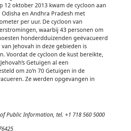
 Op 12 oktober 2013 kwam de cycloon aan
en Odisha en Andhra Pradesh met
ometer per uur. De cycloon van
overstromingen, waarbij 43 personen om
 moesten honderdduizenden geëvacueerd
van Jehovah in deze gebieden is
 Voordat de cycloon de kust bereikte,
 Jehovah’s Getuigen al een
teld om zo’n 70 Getuigen in de
evacueren. Ze werden opgevangen in
 of Public Information, tel. +1 718 560 5000
476425