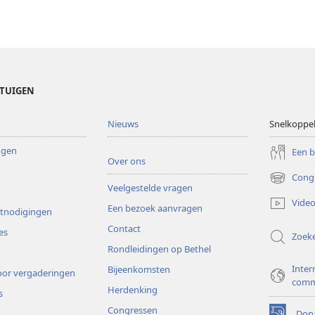
ETUIGEN
Nieuws
Snelkoppe
ingen
Een 
Over ons
Cong
(opent
Veelgestelde vragen
nieuw
Video
Een bezoek aanvragen
venster)
itnodigingen
Contact
es
Zoek
Rondleidingen op Bethel
Inter
Bijeenkomsten
or vergaderingen
comm
Herdenking
s
Congressen
Dona