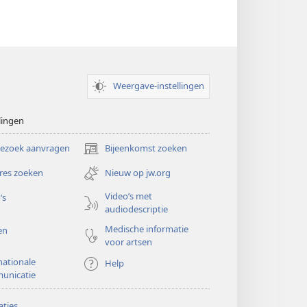
Weergave-instellingen
lingen
bezoek aanvragen
Bijeenkomst zoeken
(opent
nieuw
res zoeken
Nieuw op jw.org
venster)
Video’s met
’s
audiodescriptie
Medische informatie
en
voor artsen
nationale
Help
unicatie
ties