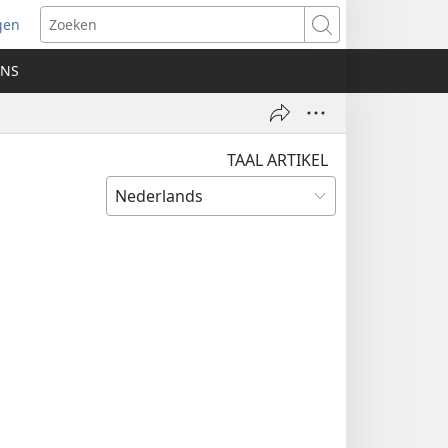
gen
ent
Zoeken
uw
ONS
ster)
TAAL ARTIKEL