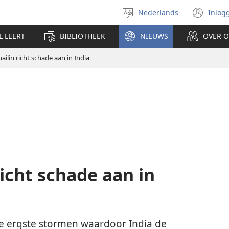
Nederlands
Inlog
Taal
(op
selecteren
nie
L LEERT
BIBLIOTHEEK
NIEUWS
OVER 
ven
ailin richt schade aan in India
richt schade aan in
de ergste stormen waardoor India de