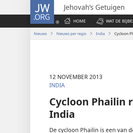
JW.ORG
Jehovah’s Getuigen
HOME
WAT DE BIJBE
Nieuws
Nieuws per regio
India
Cycloon Ph
12 NOVEMBER 2013
INDIA
Cycloon Phailin 
India
De cycloon Phailin is een van 