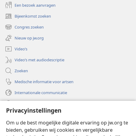
Een bezoek aanvragen
Bijeenkomst zoeken
(opent
nieuw
Congres zoeken
(opent
venster)
nieuw
Nieuw op jw.org
venster)
Video’s
Video’s met audiodescriptie
Zoeken
Medische informatie voor artsen
Internationale communicatie
Help
Privacyinstellingen
Donaties
(opent
Om u de best mogelijke digitale ervaring op jw.org te
nieuw
bieden, gebruiken wij cookies en vergelijkbare
venster)
Watchtower ONLINE LIBRARY™