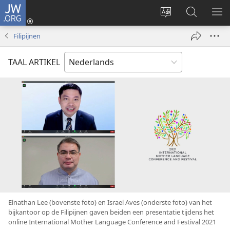
JW.ORG
Inloggen
(opent
Taal
Zoeken
ME
nieuw
site
op
WE
Filipijnen
venster)
wijzigen
JW.ORG
TAAL ARTIKEL
Elnathan Lee (bovenste foto) en Israel Aves (onderste foto) van het
bijkantoor op de Filipijnen gaven beiden een presentatie tijdens het
online International Mother Language Conference and Festival 2021