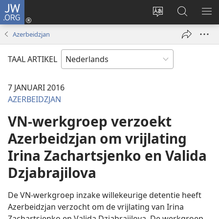
JW.ORG
Inloggen
(opent
Taal
Zoeken
ME
nieuw
site
op
WE
Azerbeidzjan
venster)
wijzigen
JW.ORG
TAAL ARTIKEL
7 JANUARI 2016
AZERBEIDZJAN
VN-werkgroep verzoekt
Azerbeidzjan om vrijlating
Irina Zachartsjenko en Valida
Dzjabrajilova
De VN-werkgroep inzake willekeurige detentie heeft
Azerbeidzjan verzocht om de vrijlating van Irina
Zachartsjenko en Valida Dzjabrajilova. De werkgroep