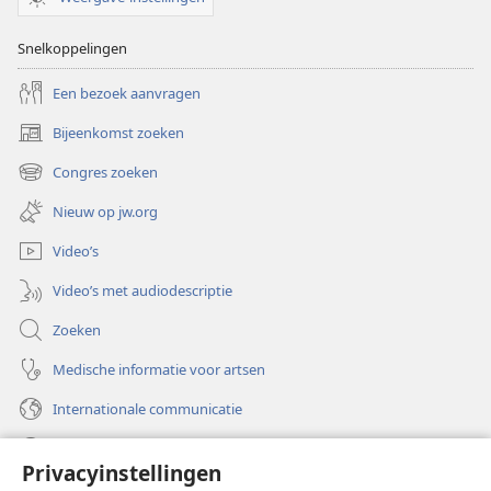
Snelkoppelingen
Een bezoek aanvragen
Bijeenkomst zoeken
(opent
nieuw
Congres zoeken
(opent
venster)
nieuw
Nieuw op jw.org
venster)
Video’s
Video’s met audiodescriptie
Zoeken
Medische informatie voor artsen
Internationale communicatie
Help
Privacyinstellingen