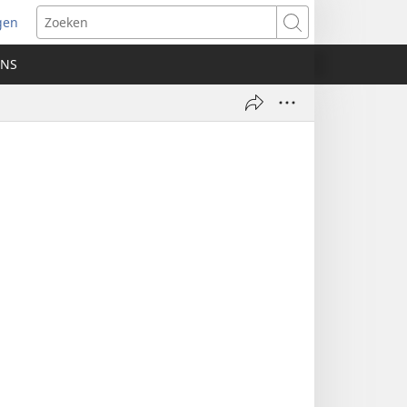
gen
ent
Zoeken
uw
ONS
ster)