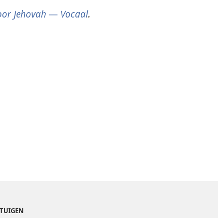
oor Jehovah
—
Vocaal
.
ETUIGEN