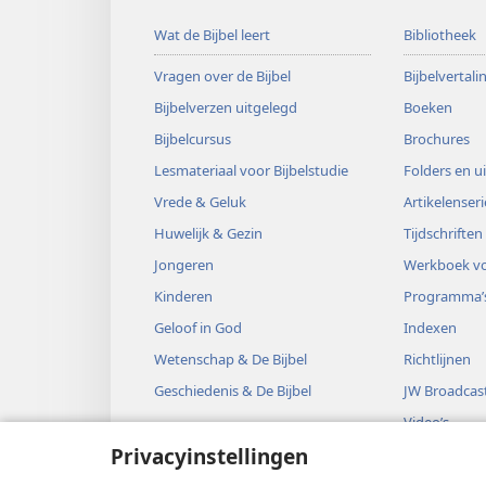
Wat de Bijbel leert
Bibliotheek
Vragen over de Bijbel
Bijbelvertal
Bijbelverzen uitgelegd
Boeken
Bijbelcursus
Brochures
Lesmateriaal voor Bijbelstudie
Folders en u
Vrede & Geluk
Artikelenseri
Huwelijk & Gezin
Tijdschriften
Jongeren
Werkboek vo
Kinderen
Programma’
Geloof in God
Indexen
Wetenschap & De Bijbel
Richtlijnen
Geschiedenis & De Bijbel
JW Broadcas
Video’s
Privacyinstellingen
Muziek
Audiodrama’