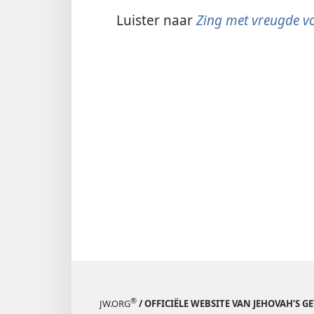
Luister naar
Zing met vreugde v
®
JW.ORG
/ OFFICIËLE WEBSITE VAN JEHOVAH’S G