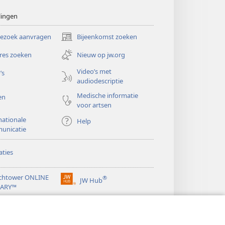
lingen
bezoek aanvragen
Bijeenkomst zoeken
(opent
nieuw
res zoeken
Nieuw op jw.org
venster)
Video’s met
’s
audiodescriptie
Medische informatie
en
voor artsen
nationale
Help
unicatie
ties
chtower ONLINE
®
JW Hub
(opent
RARY™
nieuw
®
venster)
ibrary
Watchtower Library