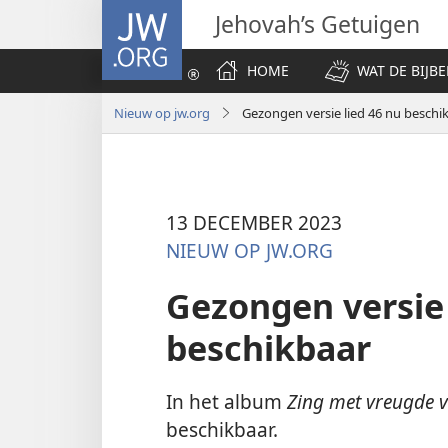
JW.ORG
Jehovah’s Getuigen
HOME
WAT DE BIJBE
Nieuw op jw.org
Gezongen versie lied 46 nu beschi
13 DECEMBER 2023
NIEUW OP JW.ORG
Gezongen versie 
beschikbaar
In het album
Zing met vreugde 
beschikbaar.