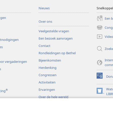
Nieuws
Snelkoppe
ingen
Een 
Over ons
Cong
(opent
Veelgestelde vragen
nieuw
Video
Een bezoek aanvragen
venster)
itnodigingen
Contact
es
Zoek
Rondleidingen op Bethel
Inter
Bijeenkomsten
or vergaderingen
comm
Herdenking
s
Congressen
Dona
(opent
Activiteiten
nieuw
venster)
Wat
Ervaringen
®
ting
(opent
LIB
Over de hele wereld
nieuw
JW L
venster)
s