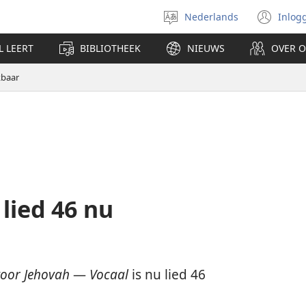
Nederlands
Inlog
Taal
(op
selecteren
nie
L LEERT
BIBLIOTHEEK
NIEUWS
OVER 
ven
kbaar
lied 46 nu
voor Jehovah
—
Vocaal
is nu lied 46