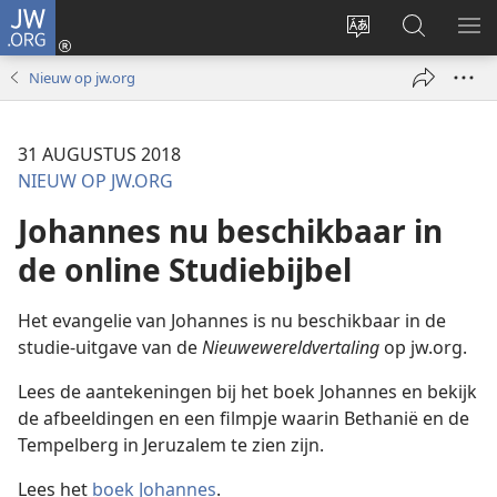
JW.ORG
Inloggen
(opent
Taal
Zoeken
ME
nieuw
site
op
WE
Nieuw op jw.org
venster)
wijzigen
JW.ORG
31 AUGUSTUS 2018
NIEUW OP JW.ORG
Johannes nu beschikbaar in
de online Studiebijbel
Het evangelie van Johannes is nu beschikbaar in de
studie-uitgave van de
Nieuwewereldvertaling
op jw.org.
Lees de aantekeningen bij het boek Johannes en bekijk
de afbeeldingen en een filmpje waarin Bethanië en de
Tempelberg in Jeruzalem te zien zijn.
Lees het
boek Johannes
.