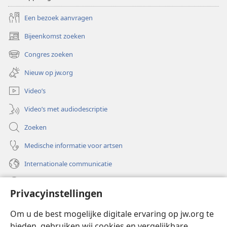
Een bezoek aanvragen
Bijeenkomst zoeken
(opent
nieuw
Congres zoeken
(opent
venster)
nieuw
Nieuw op jw.org
venster)
Video’s
Video’s met audiodescriptie
Zoeken
Medische informatie voor artsen
Internationale communicatie
Help
Privacyinstellingen
Donaties
(opent
Om u de best mogelijke digitale ervaring op jw.org te
nieuw
bieden, gebruiken wij cookies en vergelijkbare