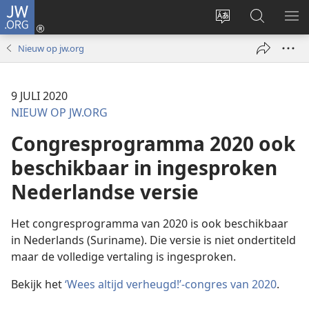
JW.ORG
Inloggen
(opent
Taal
Zoeken
ME
nieuw
site
op
WE
Nieuw op jw.org
venster)
wijzigen
JW.ORG
9 JULI 2020
NIEUW OP JW.ORG
Congresprogramma 2020 ook
beschikbaar in ingesproken
Nederlandse versie
Het congresprogramma van 2020 is ook beschikbaar
in Nederlands (Suriname). Die versie is niet ondertiteld
maar de volledige vertaling is ingesproken.
Bekijk het
‘Wees altijd verheugd!’-congres van 2020
.