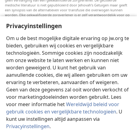
geen vervanging van een gekwalificeerde zorgverlener. De geciteerde
medische literatuur is niet gepubliceerd door Jehovah’s Getuigen maar geeft
een synopsis van de alternatieven voor transfusie die overwogen kunnen
worden. Elke gekwalificeerde zorgverlener is er zelf verantwoordelijk voor op
de hoogte te blijven van de meest recente informatie, de behandelopties te
Privacyinstellingen
bespreken en patiënten te helpen om keuzes te maken die passen bij hun
medische conditie en overeenstemmen met hun wensen, normen en waarden
en geloofsovertuiging. Niet alle genoemde strategieën zijn geschikt of
Om u de best mogelijke digitale ervaring op jw.org te
acceptabel voor alle patiënten.
bieden, gebruiken wij cookies en vergelijkbare
Patiënten: Raadpleeg in verband met aandoeningen of behandelingen altijd
technologieën. Sommige cookies zijn noodzakelijk
uw huisarts of een andere gekwalificeerde medische professional. Ga naar een
dokter als u vermoedt dat u ziek bent.
om onze website te laten werken en kunnen niet
Door deze website te gebruiken stemt u in met de gebruiksvoorwaarden.
worden geweigerd. U kunt het gebruik van
aanvullende cookies, die wij alleen gebruiken om uw
ervaring te verbeteren, aanvaarden of weigeren.
Geen van deze gegevens zal ooit worden verkocht of
Weergave-instellingen
voor marketingdoeleinden worden gebruikt. Lees
voor meer informatie het
Wereldwijd beleid voor
gebruik cookies en vergelijkbare technologieën
. U
kunt uw instellingen altijd aanpassen via
Copyright
© 2026 Watch Tower Bible and Tract Society of Pennsylvania.
Privacyinstellingen
.
GEBRUIKSVOORWAARDEN
|
PRIVACYBELEID
|
PRIVACYINSTELLINGEN