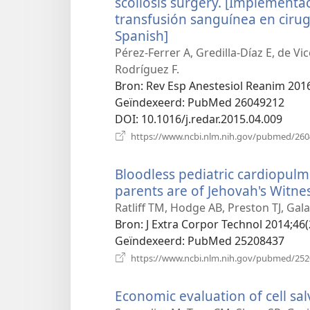
scoliosis surgery. [Implementa
transfusión sanguínea en cirugí
Spanish]
(opent
nieuw
Pérez-Ferrer A, Gredilla-Díaz E, de V
venster)
Rodríguez F.
Bron
‎: Rev Esp Anestesiol Reanim 2016
Geïndexeerd
‎: PubMed 26049212
DOI
‎: 10.1016/j.redar.2015.04.009
https://www.ncbi.nlm.nih.gov/pubmed/26
Bloodless pediatric cardiopulm
parents are of Jehovah's Witnes
Ratliff TM, Hodge AB, Preston TJ, Ga
Bron
‎: J Extra Corpor Technol 2014;46(
Geïndexeerd
‎: PubMed 25208437
https://www.ncbi.nlm.nih.gov/pubmed/25
Economic evaluation of cell sal