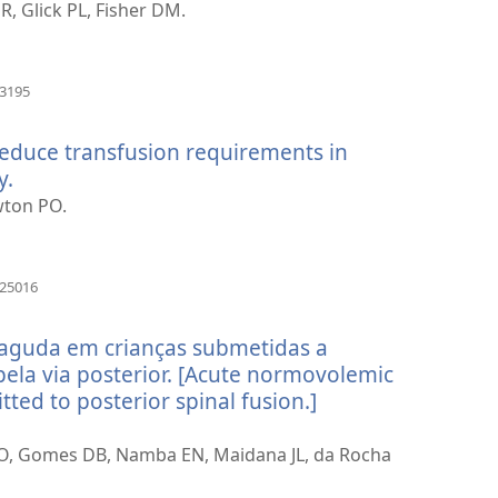
uw
, Glick PL, Fisher DM.
ter)
(opent
13195
nieuw
venster)
educe transfusion requirements in
y.
(opent
nieuw
wton PO.
venster)
(opent
025016
nieuw
venster)
aguda em crianças submetidas a
pela via posterior. [Acute normovolemic
ted to posterior spinal fusion.]
DO, Gomes DB, Namba EN, Maidana JL, da Rocha