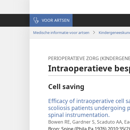
VOOR ARTSEN
Medische informatie voor artsen
Kindergeneeskun
PERIOPERATIEVE ZORG (KINDERGEN
Intraoperatieve bes
Cell saving
Efficacy of intraoperative cell 
scoliosis patients undergoing 
spinal instrumentation.
(opent
nieuw
Bowen RE, Gardner S, Scaduto AA, Ea
venster
Bron
‎: Spine (Phila Pa 1976) 2010;35(2