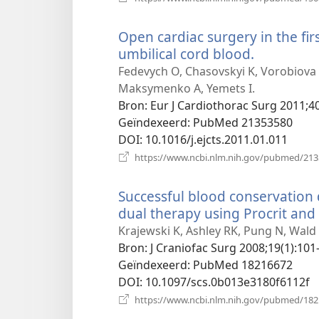
Open cardiac surgery in the fir
umbilical cord blood.
(opent
nieuw
Fedevych O, Chasovskyi K, Vorobiova
venster)
Maksymenko A, Yemets I.
Bron
‎: Eur J Cardiothorac Surg 2011;40
Geïndexeerd
‎: PubMed 21353580
DOI
‎: 10.1016/j.ejcts.2011.01.011
https://www.ncbi.nlm.nih.gov/pubmed/21
Successful blood conservation 
dual therapy using Procrit and c
Krajewski K, Ashley RK, Pung N, Wald 
Bron
‎: J Craniofac Surg 2008;19(1):101-
Geïndexeerd
‎: PubMed 18216672
DOI
‎: 10.1097/scs.0b013e3180f6112f
https://www.ncbi.nlm.nih.gov/pubmed/18