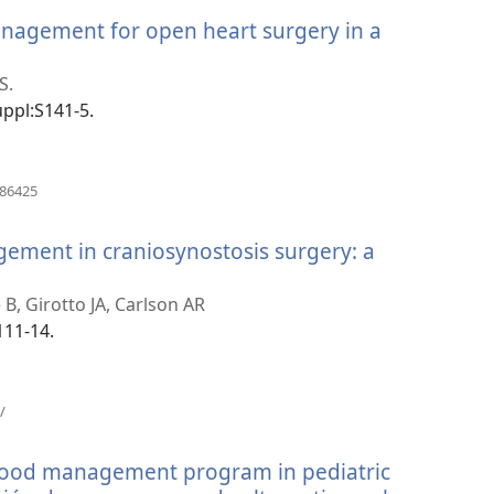
venster)
anagement for open heart surgery in a
S.
r)
uppl:S141-5.
(opent
286425
nieuw
venster)
gement in craniosynostosis surgery: a
 B, Girotto JA, Carlson AR
111-14.
(opent
/
nieuw
venster)
blood management program in pediatric