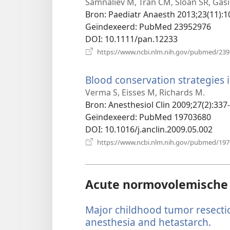
Samnaliev M, Tran CM, Sloan SR, Gasio
Bron
‎: Paediatr Anaesth 2013;23(11):1
Geïndexeerd
‎: PubMed 23952976
DOI
‎: 10.1111/pan.12233
https://www.ncbi.nlm.nih.gov/pubmed/23
Blood conservation strategies i
Verma S, Eisses M, Richards M.
Bron
‎: Anesthesiol Clin 2009;27(2):337
Geïndexeerd
‎: PubMed 19703680
DOI
‎: 10.1016/j.anclin.2009.05.002
https://www.ncbi.nlm.nih.gov/pubmed/19
Acute normovolemische
Major childhood tumor resect
anesthesia and hetastarch.
(op