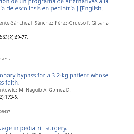
ción de un programa de alternativas a la
a de escoliosis en pediatría.] [English,
icente-Sánchez J, Sánchez Pérez-Grueso F, Gilsanz-
;63(2):69-77.
(opent
049212
nieuw
venster)
onary bypass for a 3.2-kg patient whose
s faith.
(opent
nieuw
lantowicz M, Naguib A, Gomez D.
venster)
2):173-6.
(opent
208437
nieuw
venster)
vage in pediatric surgery.
(opent