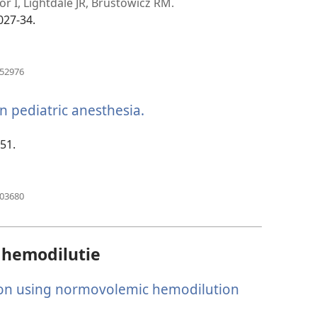
nieuw
r I, Lightdale JR, Brustowicz RM.
venster)
027-34.
(opent
952976
nieuw
venster)
n pediatric anesthesia.
(opent
nieuw
venster)
-51.
(opent
703680
nieuw
venster)
 hemodilutie
ion using normovolemic hemodilution
ent