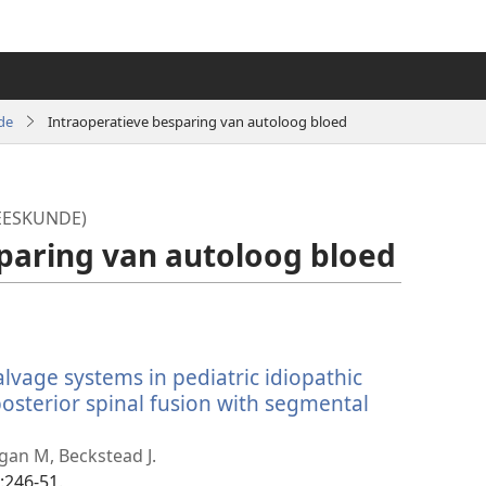
de
Intraoperatieve besparing van autoloog bloed
EESKUNDE)
paring van autoloog bloed
salvage systems in pediatric idiopathic
posterior spinal fusion with segmental
gan M, Beckstead J.
)
):246-51.