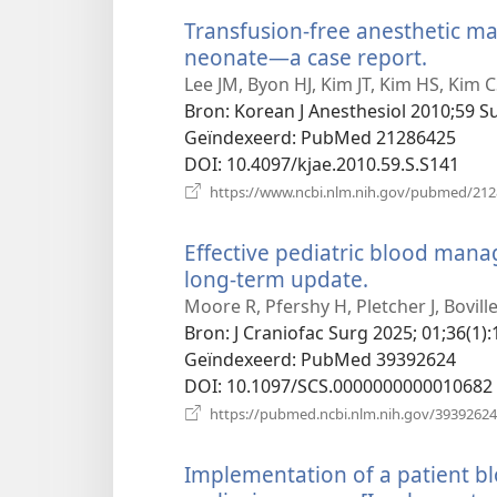
Transfusion-free anesthetic m
neonate—a case report.
(opent
nieuw
Lee JM, Byon HJ, Kim JT, Kim HS, Kim C
venste
Bron
‎: Korean J Anesthesiol 2010;59 S
Geïndexeerd
‎: PubMed 21286425
DOI
‎: 10.4097/kjae.2010.59.S.S141
https://www.ncbi.nlm.nih.gov/pubmed/21
Effective pediatric blood mana
long-term update.
(opent
nieuw
Moore R, Pfershy H, Pletcher J, Boville
venster)
Bron
‎: J Craniofac Surg 2025; 01;36(1):
Geïndexeerd
‎: PubMed 39392624
DOI
‎: 10.1097/SCS.0000000000010682
https://pubmed.ncbi.nlm.nih.gov/39392624
Implementation of a patient 