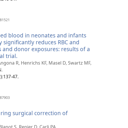
(opent
081521
nieuw
venster)
aged blood in neonates and infants
 significantly reduces RBC and
 and donor exposures: results of a
l trial.
(opent
nieuw
Angona R, Henrichs KF, Masel D, Swartz MF,
venster)
N.
2):137-47.
(opent
287903
nieuw
venster)
ring surgical correction of
ent
uw
anot S, Renier D, Carli PA.