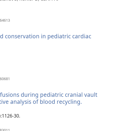
ster)
(opent
064613
nieuw
venster)
od conservation in pediatric cardiac
(opent
160681
nieuw
venster)
usions during pediatric cranial vault
ive analysis of blood recycling.
(opent
nieuw
venster)
):1126-30.
(opent
083011