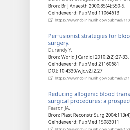
ven
Bron
‎: Br J Anaesth 2000;85(4):550-5.
Geïndexeerd
‎: PubMed 11064613
https://www.ncbi.nlm.nih.gov/pubmed/11
Perfusionist strategies for blo
surgery.
(opent
nieuw
Durandy Y.
venster)
Bron
‎: World J Cardiol 2010;2(2):27-33.
Geïndexeerd
‎: PubMed 21160681
DOI
‎: 10.4330/wjc.v2.i2.27
https://www.ncbi.nlm.nih.gov/pubmed/21
Reducing allogenic blood transf
surgical procedures: a prospect
Fearon JA.
Bron
‎: Plast Reconstr Surg 2004;113(4
Geïndexeerd
‎: PubMed 15083011
https://www.ncbi.nlm.nih.gov/pubmed/15