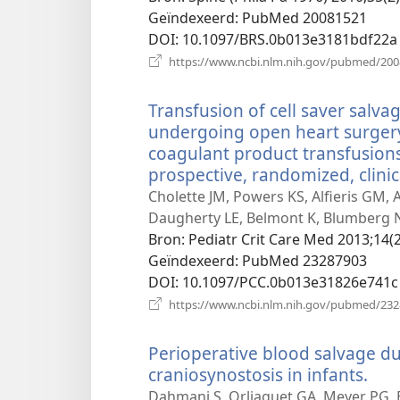
Geïndexeerd
‎: PubMed 20081521
DOI
‎: 10.1097/BRS.0b013e3181bdf22a
https://www.ncbi.nlm.nih.gov/pubmed/20
Transfusion of cell saver salv
undergoing open heart surgery
coagulant product transfusions
prospective, randomized, clinica
Cholette JM, Powers KS, Alfieris GM, 
Daugherty LE, Belmont K, Blumberg 
Bron
‎: Pediatr Crit Care Med 2013;14(
Geïndexeerd
‎: PubMed 23287903
DOI
‎: 10.1097/PCC.0b013e31826e741c
https://www.ncbi.nlm.nih.gov/pubmed/23
Perioperative blood salvage du
craniosynostosis in infants.
(op
nie
Dahmani S, Orliaguet GA, Meyer PG, Bl