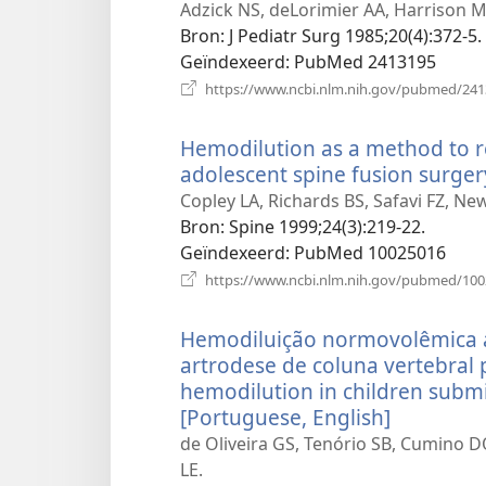
nie
Adzick NS, deLorimier AA, Harrison MR
vens
Bron
‎: J Pediatr Surg 1985;20(4):372-5.
Geïndexeerd
‎: PubMed 2413195
https://www.ncbi.nlm.nih.gov/pubmed/24
Hemodilution as a method to r
adolescent spine fusion surger
Copley LA, Richards BS, Safavi FZ, Ne
Bron
‎: Spine 1999;24(3):219-22.
Geïndexeerd
‎: PubMed 10025016
https://www.ncbi.nlm.nih.gov/pubmed/10
Hemodiluição normovolêmica 
artrodese de coluna vertebral 
hemodilution in children submit
[Portuguese, English]
(opent
nieuw
de Oliveira GS, Tenório SB, Cumino 
venster)
LE.