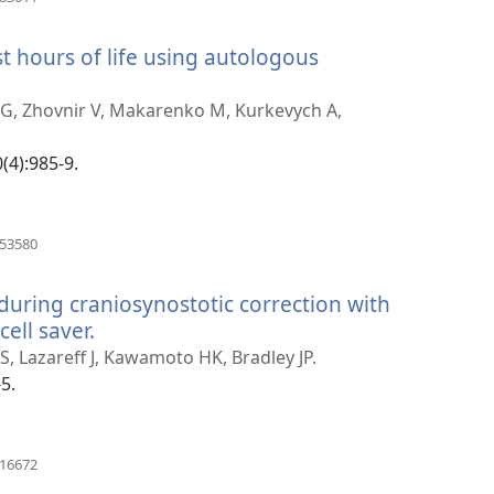
nieuw
venster)
st hours of life using autologous
 G, Zhovnir V, Makarenko M, Kurkevych A,
(4):985-9.
(opent
353580
nieuw
venster)
during craniosynostotic correction with
ell saver.
(opent
nieuw
S, Lazareff J, Kawamoto HK, Bradley JP.
venster)
5.
(opent
216672
nieuw