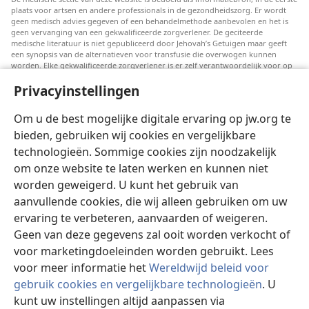
plaats voor artsen en andere professionals in de gezondheidszorg. Er wordt
geen medisch advies gegeven of een behandelmethode aanbevolen en het is
geen vervanging van een gekwalificeerde zorgverlener. De geciteerde
medische literatuur is niet gepubliceerd door Jehovah’s Getuigen maar geeft
een synopsis van de alternatieven voor transfusie die overwogen kunnen
worden. Elke gekwalificeerde zorgverlener is er zelf verantwoordelijk voor op
de hoogte te blijven van de meest recente informatie, de behandelopties te
Privacyinstellingen
bespreken en patiënten te helpen om keuzes te maken die passen bij hun
medische conditie en overeenstemmen met hun wensen, normen en waarden
en geloofsovertuiging. Niet alle genoemde strategieën zijn geschikt of
Om u de best mogelijke digitale ervaring op jw.org te
acceptabel voor alle patiënten.
bieden, gebruiken wij cookies en vergelijkbare
Patiënten: Raadpleeg in verband met aandoeningen of behandelingen altijd
technologieën. Sommige cookies zijn noodzakelijk
uw huisarts of een andere gekwalificeerde medische professional. Ga naar een
dokter als u vermoedt dat u ziek bent.
om onze website te laten werken en kunnen niet
Door deze website te gebruiken stemt u in met de gebruiksvoorwaarden.
worden geweigerd. U kunt het gebruik van
aanvullende cookies, die wij alleen gebruiken om uw
ervaring te verbeteren, aanvaarden of weigeren.
Geen van deze gegevens zal ooit worden verkocht of
Weergave-instellingen
voor marketingdoeleinden worden gebruikt. Lees
voor meer informatie het
Wereldwijd beleid voor
gebruik cookies en vergelijkbare technologieën
. U
kunt uw instellingen altijd aanpassen via