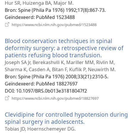
nieuw
Hur SR, Huizenga BA, Major M.
venster)
Bron
‎: Spine (Phila Pa 1976) 1992;17(8):867-73.
Geïndexeerd
‎: PubMed 1523488
(opent
https://www.ncbi.nlm.nih.gov/pubmed/1523488
nieuw
venster)
Blood conservation techniques in spinal
deformity surgery: a retrospective review of
patients refusing blood transfusion.
(opent
nieuw
Joseph SA Jr, Berekashvili K, Mariller MM, Rivlin M,
venster)
Sharma K, Casden A, Bitan F, Kuflik P, Neuwirth M.
Bron
‎: Spine (Phila Pa 1976) 2008;33(21):2310-5.
Geïndexeerd
‎: PubMed 18827697
DOI
‎: 10.1097/BRS.0b013e31818047f2
(opent
https://www.ncbi.nlm.nih.gov/pubmed/18827697
nieuw
venster)
Clevidipine for controlled hypotension during
spinal surgery in adolescents.
(opent
nieuw
Tobias JD, Hoernschemeyer DG.