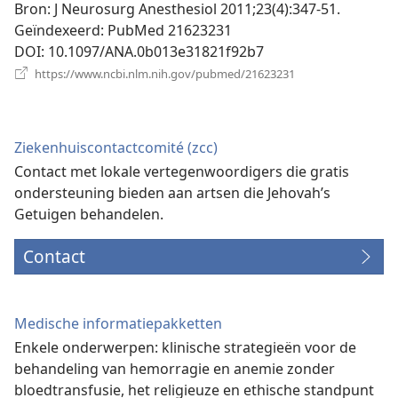
venster)
Bron
‎: J Neurosurg Anesthesiol 2011;23(4):347-51.
Geïndexeerd
‎: PubMed 21623231
DOI
‎: 10.1097/ANA.0b013e31821f92b7
(opent
https://www.ncbi.nlm.nih.gov/pubmed/21623231
nieuw
venster)
Ziekenhuiscontactcomité (zcc)
Contact met lokale vertegenwoordigers die gratis
ondersteuning bieden aan artsen die Jehovah’s
Getuigen behandelen.
Contact
Medische informatiepakketten
Enkele onderwerpen: klinische strategieën voor de
behandeling van hemorragie en anemie zonder
bloedtransfusie, het religieuze en ethische standpunt