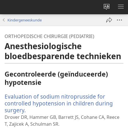
Taal
ME
site
WE
Kindergeneeskunde
wijzigen
ORTHOPEDISCHE CHIRURGIE (PEDIATRIE)
Anesthesiologische
bloedbesparende technieken
Gecontroleerde (geïnduceerde)
hypotensie
Evaluation of sodium nitroprusside for
controlled hypotension in children during
surgery.
(opent
nieuw
Drover DR, Hammer GB, Barrett JS, Cohane CA, Reece
venster)
T, Zajicek A, Schulman SR.