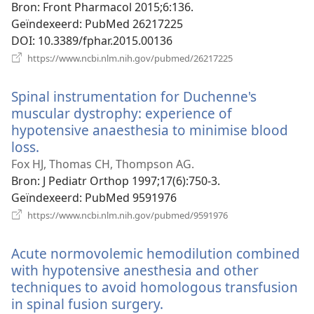
Bron
‎: Front Pharmacol 2015;6:136.
Geïndexeerd
‎: PubMed 26217225
DOI
‎: 10.3389/fphar.2015.00136
(opent
https://www.ncbi.nlm.nih.gov/pubmed/26217225
nieuw
venster)
Spinal instrumentation for Duchenne's
muscular dystrophy: experience of
hypotensive anaesthesia to minimise blood
loss.
(opent
nieuw
Fox HJ, Thomas CH, Thompson AG.
venster)
Bron
‎: J Pediatr Orthop 1997;17(6):750-3.
Geïndexeerd
‎: PubMed 9591976
(opent
https://www.ncbi.nlm.nih.gov/pubmed/9591976
nieuw
venster)
Acute normovolemic hemodilution combined
with hypotensive anesthesia and other
techniques to avoid homologous transfusion
in spinal fusion surgery.
(opent