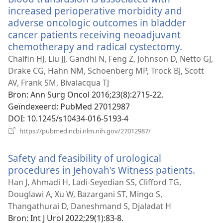
increased perioperative morbidity and
adverse oncologic outcomes in bladder
cancer patients receiving neoadjuvant
chemotherapy and radical cystectomy.
(opent
nieuw
Chalfin HJ, Liu JJ, Gandhi N, Feng Z, Johnson D, Netto GJ,
venster)
Drake CG, Hahn NM, Schoenberg MP, Trock BJ, Scott
AV, Frank SM, Bivalacqua TJ
Bron
‎: Ann Surg Oncol 2016;23(8):2715-22.
Geïndexeerd
‎: PubMed 27012987
DOI
‎: 10.1245/s10434-016-5193-4
(opent
https://pubmed.ncbi.nlm.nih.gov/27012987/
nieuw
venster)
Safety and feasibility of urological
procedures in Jehovah's Witness patients.
(open
nieuw
Han J, Ahmadi H, Ladi-Seyedian SS, Clifford TG,
venste
Douglawi A, Xu W, Bazargani ST, Mingo S,
Thangathurai D, Daneshmand S, Djaladat H
Bron
‎: Int J Urol 2022;29(1):83-8.