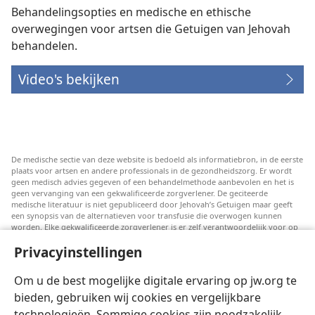
Behandelingsopties en medische en ethische
overwegingen voor artsen die Getuigen van Jehovah
behandelen.
Video's bekijken
De medische sectie van deze website is bedoeld als informatiebron, in de eerste
plaats voor artsen en andere professionals in de gezondheidszorg. Er wordt
geen medisch advies gegeven of een behandelmethode aanbevolen en het is
geen vervanging van een gekwalificeerde zorgverlener. De geciteerde
medische literatuur is niet gepubliceerd door Jehovah’s Getuigen maar geeft
een synopsis van de alternatieven voor transfusie die overwogen kunnen
worden. Elke gekwalificeerde zorgverlener is er zelf verantwoordelijk voor op
de hoogte te blijven van de meest recente informatie, de behandelopties te
Privacyinstellingen
bespreken en patiënten te helpen om keuzes te maken die passen bij hun
medische conditie en overeenstemmen met hun wensen, normen en waarden
en geloofsovertuiging. Niet alle genoemde strategieën zijn geschikt of
Om u de best mogelijke digitale ervaring op jw.org te
acceptabel voor alle patiënten.
bieden, gebruiken wij cookies en vergelijkbare
Patiënten: Raadpleeg in verband met aandoeningen of behandelingen altijd
technologieën. Sommige cookies zijn noodzakelijk
uw huisarts of een andere gekwalificeerde medische professional. Ga naar een