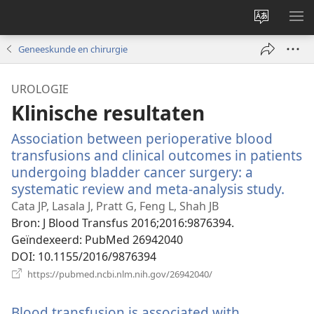
Taal
ME
site
WE
Geneeskunde en chirurgie
wijzigen
UROLOGIE
Klinische resultaten
Association between perioperative blood
transfusions and clinical outcomes in patients
undergoing bladder cancer surgery: a
systematic review and meta-analysis study.
(ope
nie
Cata JP, Lasala J, Pratt G, Feng L, Shah JB
vens
Bron
‎: J Blood Transfus 2016;2016:9876394.
Geïndexeerd
‎: PubMed 26942040
DOI
‎: 10.1155/2016/9876394
(opent
https://pubmed.ncbi.nlm.nih.gov/26942040/
nieuw
venster)
Blood transfusion is associated with