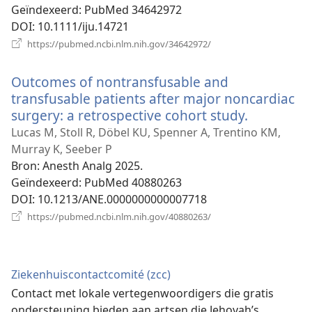
Geïndexeerd
‎: PubMed 34642972
DOI
‎: 10.1111/iju.14721
(opent
https://pubmed.ncbi.nlm.nih.gov/34642972/
nieuw
venster)
Outcomes of nontransfusable and
transfusable patients after major noncardiac
surgery: a retrospective cohort study.
(opent
nieuw
Lucas M, Stoll R, Döbel KU, Spenner A, Trentino KM,
venster)
Murray K, Seeber P
Bron
‎: Anesth Analg 2025.
Geïndexeerd
‎: PubMed 40880263
DOI
‎: 10.1213/ANE.0000000000007718
(opent
https://pubmed.ncbi.nlm.nih.gov/40880263/
nieuw
venster)
Ziekenhuiscontactcomité (zcc)
Contact met lokale vertegenwoordigers die gratis
ondersteuning bieden aan artsen die Jehovah’s