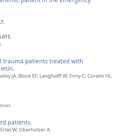
7.
6.015
(opent
/
nieuw
venster)
ill trauma patients treated with
etin.
(opent
nieuw
iley JA, Block EF, Langholff W, Enny C, Corwin HL.
venster)
(opent
695463
nieuw
venster)
ed patients.
(opent
nieuw
Ertel W, Oberholzer A.
venster)