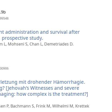
1.9b
(opent
099548
nieuw
venster)
nt administration and survival after
a prospective study.
(opent
nieuw
am L, Mohseni S, Chan L, Demetriades D.
venster)
(opent
430906
nieuw
venster)
letzung mit drohender Hämorrhagie.
g? [Jehovah's Witnesses and severe
aging: how complex is the treatment?]
nt
uw
en P, Bachmann S, Frink M, Wilhelmi M, Krettek
ter)