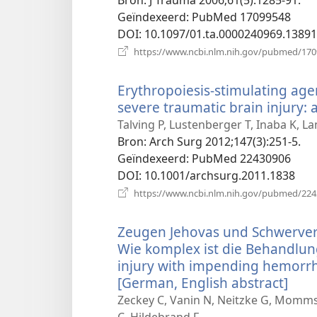
Geïndexeerd
‎: PubMed 17099548
DOI
‎: 10.1097/01.ta.0000240969.1389
https://www.ncbi.nlm.nih.gov/pubmed/17
Erythropoiesis-stimulating age
severe traumatic brain injury: 
Talving P, Lustenberger T, Inaba K, L
Bron
‎: Arch Surg 2012;147(3):251-5.
Geïndexeerd
‎: PubMed 22430906
DOI
‎: 10.1001/archsurg.2011.1838
https://www.ncbi.nlm.nih.gov/pubmed/22
Zeugen Jehovas und Schwerver
Wie komplex ist die Behandlun
injury with impending hemorrh
[German, English abstract]
(ope
nie
Zeckey C, Vanin N, Neitzke G, Momms
vens
C, Hildebrand F.