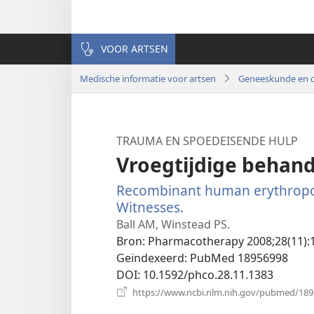
VOOR ARTSEN
Medische informatie voor artsen
Geneeskunde en c
TRAUMA EN SPOEDEISENDE HULP
Vroegtijdige behan
Recombinant human erythropoieti
Witnesses.
(opent
nieuw
Ball AM, Winstead PS.
venster)
Bron
‎: Pharmacotherapy 2008;28(11):
Geïndexeerd
‎: PubMed 18956998
DOI
‎: 10.1592/phco.28.11.1383
https://www.ncbi.nlm.nih.gov/pubmed/18