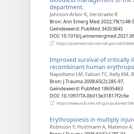
department.
(opent
nieuw
Johnson-Arbor K, Verstraete R
venster)
Bron
‎: Ann Emerg Med 2022;79(1):48-5
Geïndexeerd
‎: PubMed 34353645
DOI
‎: 10.1016/j.annemergmed.2021.0
https://pubmed.ncbi.nlm.nih.gov/34353645
Improved survival of critically 
recombinant human erythropoi
Napolitano LM, Fabian TC, Kelly KM, Ba
Bron
‎: J Trauma 2008;65(2):285-97.
Geïndexeerd
‎: PubMed 18695463
DOI
‎: 10.1097/TA.0b013e31817f2c6e
https://www.ncbi.nlm.nih.gov/pubmed/18
Erythropoiesis in multiply injur
Robinson Y, Hostmann A, Matenov A, 
Bron
‎: J Trauma 2006;61(5):1285-91.