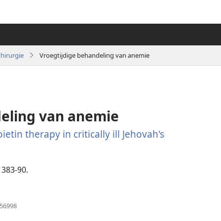
hirurgie
Vroegtijdige behandeling van anemie
deling van anemie
n therapy in critically ill Jehovah's
1383-90.
(opent
956998
nieuw