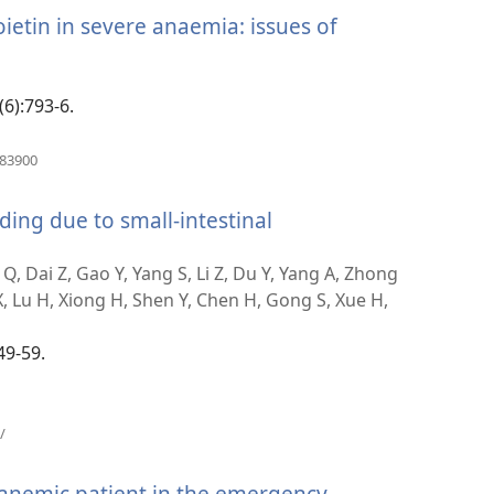
venster)
tin in severe anaemia: issues of
(6):793-6.
(opent
183900
nieuw
venster)
ding due to small-intestinal
, Dai Z, Gao Y, Yang S, Li Z, Du Y, Yang A, Zhong
i X, Lu H, Xiong H, Shen Y, Chen H, Gong S, Xue H,
49-59.
(opent
/
nieuw
venster)
anemic patient in the emergency