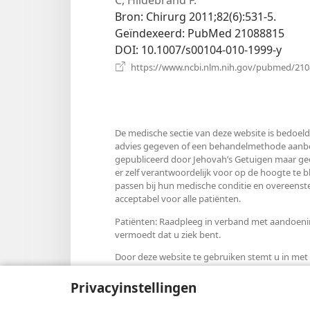
Bron
‎: Chirurg 2011;82(6):531-5.
Geïndexeerd
‎: PubMed 21088815
DOI
‎: 10.1007/s00104-010-1999-y
https://www.ncbi.nlm.nih.gov/pubmed/21
De medische sectie van deze website is bedoeld
advies gegeven of een behandelmethode aanbevo
gepubliceerd door Jehovah’s Getuigen maar gee
er zelf verantwoordelijk voor op de hoogte te 
passen bij hun medische conditie en overeens
acceptabel voor alle patiënten.
Patiënten: Raadpleeg in verband met aandoening
vermoedt dat u ziek bent.
Door deze website te gebruiken stemt u in me
Privacyinstellingen