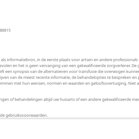
(opent
088815
nieuw
venster)
 als informatiebron, in de eerste plaats voor artsen en andere professiona
len en het is geen vervanging van een gekwalificeerde zorgverlener. De ge
ft een synopsis van de alternatieven voor transfusie die overwogen kunnen
blijven van de meest recente informatie, de behandelopties te bespreken en
temmen met hun wensen, normen en waarden en geloofsovertuiging. Niet all
en of behandelingen altijd uw huisarts of een andere gekwalificeerde medi
t de gebruiksvoorwaarden.