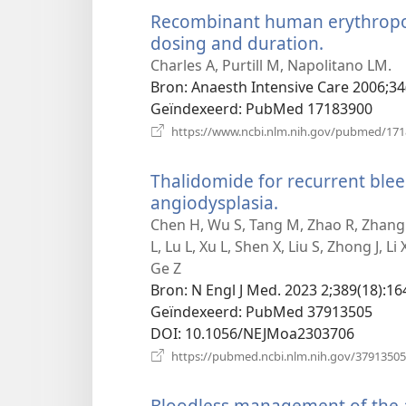
Recombinant human erythropoie
dosing and duration.
(opent
nieuw
Charles A, Purtill M, Napolitano LM.
venster)
Bron
‎: Anaesth Intensive Care 2006;34
Geïndexeerd
‎: PubMed 17183900
https://www.ncbi.nlm.nih.gov/pubmed/17
Thalidomide for recurrent blee
angiodysplasia.
(opent
nieuw
Chen H, Wu S, Tang M, Zhao R, Zhang Q
venster)
L, Lu L, Xu L, Shen X, Liu S, Zhong J, L
Ge Z
Bron
‎: N Engl J Med. 2023 2;389(18):16
Geïndexeerd
‎: PubMed 37913505
DOI
‎: 10.1056/NEJMoa2303706
https://pubmed.ncbi.nlm.nih.gov/37913505
Bloodless management of the 