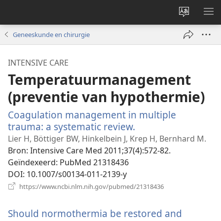
Taal
ME
site
WE
Geneeskunde en chirurgie
wijzigen
INTENSIVE CARE
Temperatuurmanagement
(preventie van hypothermie)
Coagulation management in multiple
trauma: a systematic review.
(opent
nieuw
Lier H, Böttiger BW, Hinkelbein J, Krep H, Bernhard M.
venster)
Bron
‎: Intensive Care Med 2011;37(4):572-82.
Geïndexeerd
‎: PubMed 21318436
DOI
‎: 10.1007/s00134-011-2139-y
(opent
https://www.ncbi.nlm.nih.gov/pubmed/21318436
nieuw
venster)
Should normothermia be restored and