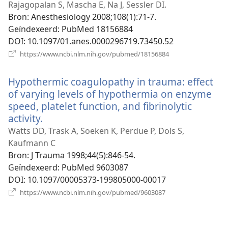
nieuw
Rajagopalan S, Mascha E, Na J, Sessler DI.
venster)
Bron
‎: Anesthesiology 2008;108(1):71-7.
Geïndexeerd
‎: PubMed 18156884
DOI
‎: 10.1097/01.anes.0000296719.73450.52
(opent
https://www.ncbi.nlm.nih.gov/pubmed/18156884
nieuw
venster)
Hypothermic coagulopathy in trauma: effect
of varying levels of hypothermia on enzyme
speed, platelet function, and fibrinolytic
activity.
(opent
nieuw
Watts DD, Trask A, Soeken K, Perdue P, Dols S,
venster)
Kaufmann C
Bron
‎: J Trauma 1998;44(5):846-54.
Geïndexeerd
‎: PubMed 9603087
DOI
‎: 10.1097/00005373-199805000-00017
(opent
https://www.ncbi.nlm.nih.gov/pubmed/9603087
nieuw
venster)