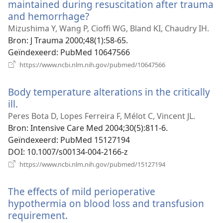
maintained during resuscitation after trauma
and hemorrhage?
(opent
nieuw
Mizushima Y, Wang P, Cioffi WG, Bland KI, Chaudry IH.
venster)
Bron
‎: J Trauma 2000;48(1):58-65.
Geïndexeerd
‎: PubMed 10647566
(opent
https://www.ncbi.nlm.nih.gov/pubmed/10647566
nieuw
venster)
Body temperature alterations in the critically
ill.
(opent
nieuw
Peres Bota D, Lopes Ferreira F, Mélot C, Vincent JL.
venster)
Bron
‎: Intensive Care Med 2004;30(5):811-6.
Geïndexeerd
‎: PubMed 15127194
DOI
‎: 10.1007/s00134-004-2166-z
(opent
https://www.ncbi.nlm.nih.gov/pubmed/15127194
nieuw
venster)
The effects of mild perioperative
hypothermia on blood loss and transfusion
requirement.
(opent