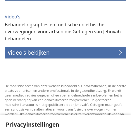
Video’s
Behandelingsopties en medische en ethische
overwegingen voor artsen die Getuigen van Jehovah
behandelen.
Video's bekijken
De medische sectie van deze website is bedoeld als informatiebron, in de eerste
plaats voor artsen en andere professionals in de gezondheidszorg. Er wordt
geen medisch advies gegeven of een behandelmethode aanbevolen en het is
geen vervanging van een gekwalificeerde zorgverlener. De geciteerde
medische literatuur is niet gepubliceerd door Jehovah’s Getuigen maar geeft
een synopsis van de alternatieven voor transfusie die overwogen kunnen
worden. Elke gekwalificeerde zorgverlener is er zelf verantwoordelijk voor op
de hoogte te blijven van de meest recente informatie, de behandelopties te
Privacyinstellingen
bespreken en patiënten te helpen om keuzes te maken die passen bij hun
medische conditie en overeenstemmen met hun wensen, normen en waarden