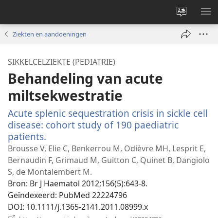
Taal
ME
site
WE
Ziekten en aandoeningen
wijzigen
SIKKELCELZIEKTE (PEDIATRIE)
Behandeling van acute
miltsekwestratie
Acute splenic sequestration crisis in sickle cell
disease: cohort study of 190 paediatric
patients.
(opent
nieuw
Brousse V, Elie C, Benkerrou M, Odièvre MH, Lesprit E,
venster)
Bernaudin F, Grimaud M, Guitton C, Quinet B, Dangiolo
S, de Montalembert M.
Bron
‎: Br J Haematol 2012;156(5):643-8.
Geïndexeerd
‎: PubMed 22224796
DOI
‎: 10.1111/j.1365-2141.2011.08999.x
(opent