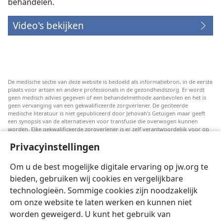
behandelen.
Video's bekijken
De medische sectie van deze website is bedoeld als informatiebron, in de eerste
plaats voor artsen en andere professionals in de gezondheidszorg. Er wordt
geen medisch advies gegeven of een behandelmethode aanbevolen en het is
geen vervanging van een gekwalificeerde zorgverlener. De geciteerde
medische literatuur is niet gepubliceerd door Jehovah’s Getuigen maar geeft
een synopsis van de alternatieven voor transfusie die overwogen kunnen
worden. Elke gekwalificeerde zorgverlener is er zelf verantwoordelijk voor op
de hoogte te blijven van de meest recente informatie, de behandelopties te
Privacyinstellingen
bespreken en patiënten te helpen om keuzes te maken die passen bij hun
medische conditie en overeenstemmen met hun wensen, normen en waarden
en geloofsovertuiging. Niet alle genoemde strategieën zijn geschikt of
Om u de best mogelijke digitale ervaring op jw.org te
acceptabel voor alle patiënten.
bieden, gebruiken wij cookies en vergelijkbare
Patiënten: Raadpleeg in verband met aandoeningen of behandelingen altijd
technologieën. Sommige cookies zijn noodzakelijk
uw huisarts of een andere gekwalificeerde medische professional. Ga naar een
dokter als u vermoedt dat u ziek bent.
om onze website te laten werken en kunnen niet
Door deze website te gebruiken stemt u in met de gebruiksvoorwaarden.
worden geweigerd. U kunt het gebruik van