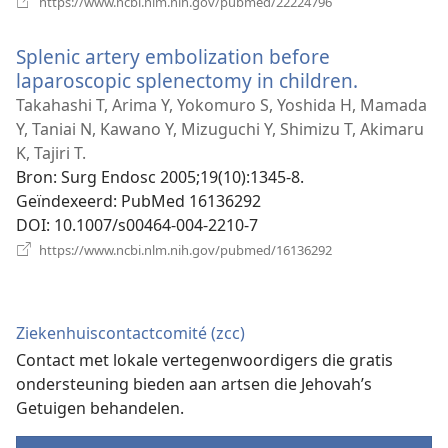
https://www.ncbi.nlm.nih.gov/pubmed/22224796
nieuw
venster)
Splenic artery embolization before
laparoscopic splenectomy in children.
(opent
nieuw
Takahashi T, Arima Y, Yokomuro S, Yoshida H, Mamada
venster)
Y, Taniai N, Kawano Y, Mizuguchi Y, Shimizu T, Akimaru
K, Tajiri T.
Bron
‎: Surg Endosc 2005;19(10):1345-8.
Geïndexeerd
‎: PubMed 16136292
DOI
‎: 10.1007/s00464-004-2210-7
(opent
https://www.ncbi.nlm.nih.gov/pubmed/16136292
nieuw
venster)
Ziekenhuiscontactcomité (zcc)
Contact met lokale vertegenwoordigers die gratis
ondersteuning bieden aan artsen die Jehovah’s
Getuigen behandelen.