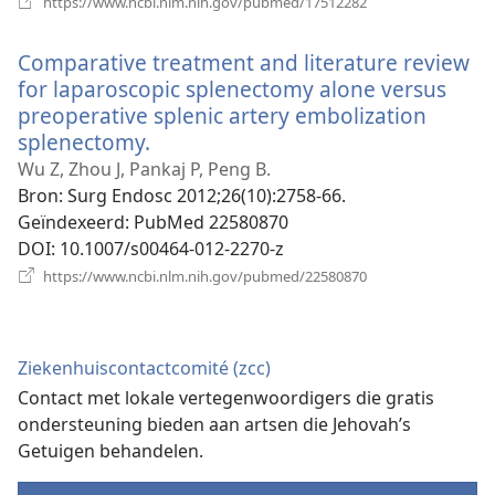
https://www.ncbi.nlm.nih.gov/pubmed/17512282
nieuw
venster)
Comparative treatment and literature review
for laparoscopic splenectomy alone versus
preoperative splenic artery embolization
splenectomy.
(opent
nieuw
Wu Z, Zhou J, Pankaj P, Peng B.
venster)
Bron
‎: Surg Endosc 2012;26(10):2758-66.
Geïndexeerd
‎: PubMed 22580870
DOI
‎: 10.1007/s00464-012-2270-z
(opent
https://www.ncbi.nlm.nih.gov/pubmed/22580870
nieuw
venster)
Ziekenhuiscontactcomité (zcc)
Contact met lokale vertegenwoordigers die gratis
ondersteuning bieden aan artsen die Jehovah’s
Getuigen behandelen.