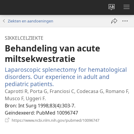
Taal
ME
site
WE
Ziekten en aandoeningen
wijzigen
SIKKELCELZIEKTE
Behandeling van acute
miltsekwestratie
Laparoscopic splenectomy for hematological
disorders. Our experience in adult and
pediatric patients.
(opent
nieuw
Caprotti R, Porta G, Franciosi C, Codecasa G, Romano F,
venster)
Musco F, Uggeri F.
Bron
‎: Int Surg 1998;83(4):303-7.
Geïndexeerd
‎: PubMed 10096747
(opent
https://www.ncbi.nlm.nih.gov/pubmed/10096747
nieuw
venster)