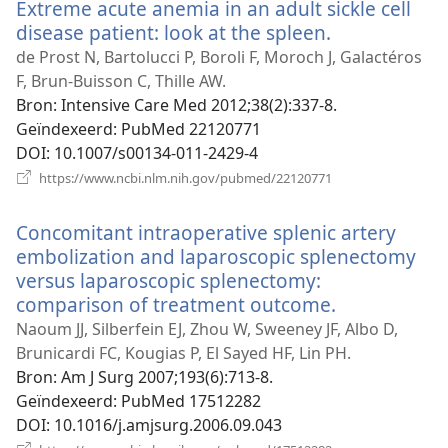
Extreme acute anemia in an adult sickle cell
disease patient: look at the spleen.
(opent
nieuw
de Prost N, Bartolucci P, Boroli F, Moroch J, Galactéros
venster)
F, Brun-Buisson C, Thille AW.
Bron
‎: Intensive Care Med 2012;38(2):337-8.
Geïndexeerd
‎: PubMed 22120771
DOI
‎: 10.1007/s00134-011-2429-4
(opent
https://www.ncbi.nlm.nih.gov/pubmed/22120771
nieuw
venster)
Concomitant intraoperative splenic artery
embolization and laparoscopic splenectomy
versus laparoscopic splenectomy:
comparison of treatment outcome.
(opent
nieuw
Naoum JJ, Silberfein EJ, Zhou W, Sweeney JF, Albo D,
venster)
Brunicardi FC, Kougias P, El Sayed HF, Lin PH.
Bron
‎: Am J Surg 2007;193(6):713-8.
Geïndexeerd
‎: PubMed 17512282
DOI
‎: 10.1016/j.amjsurg.2006.09.043
(opent