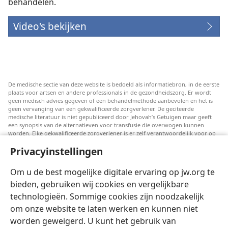
behandelen.
Video's bekijken
De medische sectie van deze website is bedoeld als informatiebron, in de eerste
plaats voor artsen en andere professionals in de gezondheidszorg. Er wordt
geen medisch advies gegeven of een behandelmethode aanbevolen en het is
geen vervanging van een gekwalificeerde zorgverlener. De geciteerde
medische literatuur is niet gepubliceerd door Jehovah’s Getuigen maar geeft
een synopsis van de alternatieven voor transfusie die overwogen kunnen
worden. Elke gekwalificeerde zorgverlener is er zelf verantwoordelijk voor op
de hoogte te blijven van de meest recente informatie, de behandelopties te
Privacyinstellingen
bespreken en patiënten te helpen om keuzes te maken die passen bij hun
medische conditie en overeenstemmen met hun wensen, normen en waarden
en geloofsovertuiging. Niet alle genoemde strategieën zijn geschikt of
Om u de best mogelijke digitale ervaring op jw.org te
acceptabel voor alle patiënten.
bieden, gebruiken wij cookies en vergelijkbare
Patiënten: Raadpleeg in verband met aandoeningen of behandelingen altijd
technologieën. Sommige cookies zijn noodzakelijk
uw huisarts of een andere gekwalificeerde medische professional. Ga naar een
dokter als u vermoedt dat u ziek bent.
om onze website te laten werken en kunnen niet
Door deze website te gebruiken stemt u in met de gebruiksvoorwaarden.
worden geweigerd. U kunt het gebruik van