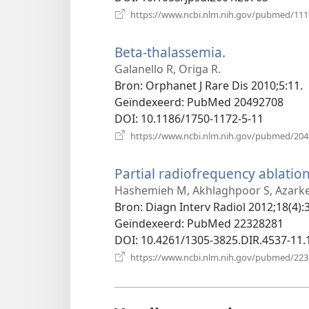
https://www.ncbi.nlm.nih.gov/pubmed/11
Beta-thalassemia.
(opent
nieuw
Galanello R, Origa R.
venster)
Bron
‎: Orphanet J Rare Dis 2010;5:11.
Geïndexeerd
‎: PubMed 20492708
DOI
‎: 10.1186/1750-1172-5-11
https://www.ncbi.nlm.nih.gov/pubmed/20
Partial radiofrequency ablation
Hashemieh M, Akhlaghpoor S, Azarkeiv
Bron
‎: Diagn Interv Radiol 2012;18(4):
Geïndexeerd
‎: PubMed 22328281
DOI
‎: 10.4261/1305-3825.DIR.4537-11.
https://www.ncbi.nlm.nih.gov/pubmed/22