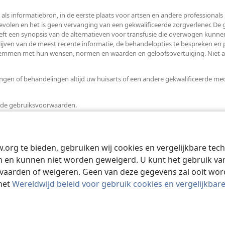
 als informatiebron, in de eerste plaats voor artsen en andere professiona
len en het is geen vervanging van een gekwalificeerde zorgverlener. De ge
ft een synopsis van de alternatieven voor transfusie die overwogen kunnen
blijven van de meest recente informatie, de behandelopties te bespreken en
temmen met hun wensen, normen en waarden en geloofsovertuiging. Niet all
en of behandelingen altijd uw huisarts of een andere gekwalificeerde medi
t de gebruiksvoorwaarden.
w.org te bieden, gebruiken wij cookies en vergelijkbare te
 en kunnen niet worden geweigerd. U kunt het gebruik van 
vaarden of weigeren. Geen van deze gegevens zal ooit wo
het
Wereldwijd beleid voor gebruik cookies en vergelijkbar
 and Tract Society of Pennsylvania.
GEBRUIKSVOORWAARDEN
|
PRIVAC