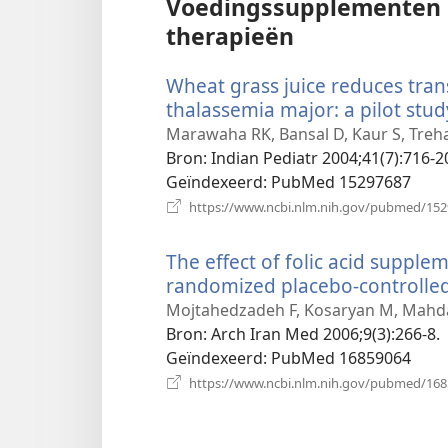
Voedingssupplementen 
therapieën
Wheat grass juice reduces tran
thalassemia major: a pilot stud
Marawaha RK, Bansal D, Kaur S, Treh
Bron
‎: Indian Pediatr 2004;41(7):716-2
Geïndexeerd
‎: PubMed 15297687
https://www.ncbi.nlm.nih.gov/pubmed/15
The effect of folic acid supple
randomized placebo-controlled c
Mojtahedzadeh F, Kosaryan M, Mahdav
Bron
‎: Arch Iran Med 2006;9(3):266-8.
Geïndexeerd
‎: PubMed 16859064
https://www.ncbi.nlm.nih.gov/pubmed/16