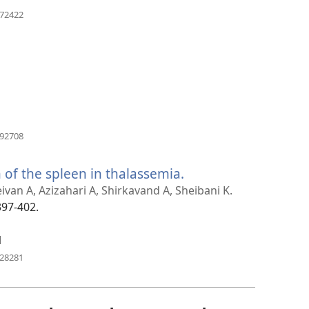
(opent
172422
nieuw
venster)
(opent
492708
nieuw
venster)
 of the spleen in thalassemia.
(opent
nieuw
an A, Azizahari A, Shirkavand A, Sheibani K.
venster)
397-402.
1
(opent
328281
nieuw
venster)