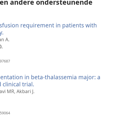
en andere ondersteunende
sfusion requirement in patients with
y.
(opent
nieuw
an A.
venster)
0.
(opent
297687
nieuw
venster)
mentation in beta-thalassemia major: a
linical trial.
(opent
nieuw
i MR, Akbari J.
venster)
(opent
859064
nieuw
venster)