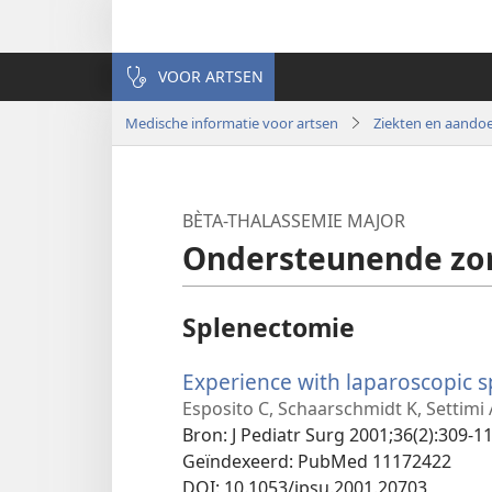
VOOR ARTSEN
Medische informatie voor artsen
Ziekten en aando
BÈTA-THALASSEMIE MAJOR
Ondersteunende zo
Splenectomie
Experience with laparoscopic 
Esposito C, Schaarschmidt K, Settimi
Bron
‎: J Pediatr Surg 2001;36(2):309-11
Geïndexeerd
‎: PubMed 11172422
DOI
‎: 10.1053/jpsu.2001.20703