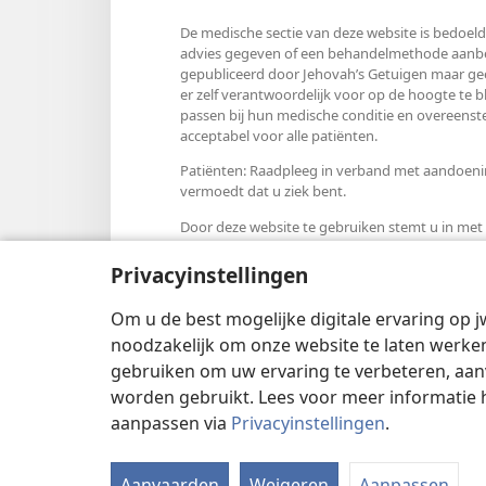
De medische sectie van deze website is bedoeld
advies gegeven of een behandelmethode aanbevo
gepubliceerd door Jehovah’s Getuigen maar gee
er zelf verantwoordelijk voor op de hoogte te 
passen bij hun medische conditie en overeens
acceptabel voor alle patiënten.
Patiënten: Raadpleeg in verband met aandoening
vermoedt dat u ziek bent.
Door deze website te gebruiken stemt u in me
Privacyinstellingen
Om u de best mogelijke digitale ervaring op j
Weergave-instellingen
noodzakelijk om onze website te laten werken
gebruiken om uw ervaring te verbeteren, aan
worden gebruikt. Lees voor meer informatie 
aanpassen via
Privacyinstellingen
.
Copyright
© 2026 Watch Tower Bible
Aanvaarden
Weigeren
Aanpassen