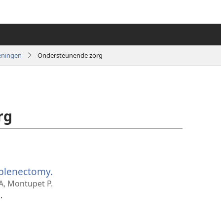
eningen
Ondersteunende zorg
rg
splenectomy.
(opent
nieuw
 A, Montupet P.
venster)
.