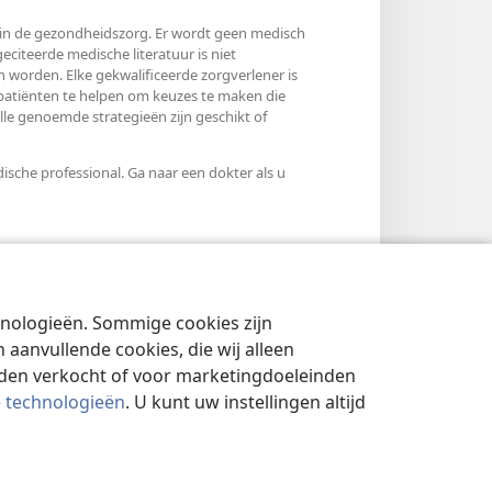
ls in de gezondheidszorg. Er wordt geen medisch
citeerde medische literatuur is niet
 worden. Elke gekwalificeerde zorgverlener is
 patiënten te helpen om keuzes te maken die
e genoemde strategieën zijn geschikt of
sche professional. Ga naar een dokter als u
chnologieën. Sommige cookies zijn
aanvullende cookies, die wij alleen
rden verkocht of voor marketingdoeleinden
e technologieën
. U kunt uw instellingen altijd
YBELEID
|
PRIVACYINSTELLINGEN