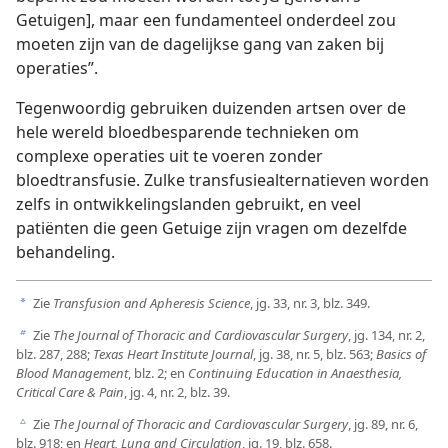
Getuigen], maar een fundamenteel onderdeel zou
moeten zijn van de dagelijkse gang van zaken bij
operaties”.
Tegenwoordig gebruiken duizenden artsen over de
hele wereld bloedbesparende technieken om
complexe operaties uit te voeren zonder
bloedtransfusie. Zulke transfusiealternatieven worden
zelfs in ontwikkelingslanden gebruikt, en veel
patiënten die geen Getuige zijn vragen om dezelfde
behandeling.
Zie
Transfusion and Apheresis Science
, jg. 33, nr. 3, blz. 349.
a
Zie
The Journal of Thoracic and Cardiovascular Surgery
, jg. 134, nr. 2,
b
blz. 287, 288;
Texas Heart Institute Journal
, jg. 38, nr. 5, blz. 563;
Basics of
Blood Management
, blz. 2; en
Continuing Education in Anaesthesia,
Critical Care & Pain
, jg. 4, nr. 2, blz. 39.
Zie
The Journal of Thoracic and Cardiovascular Surgery
, jg. 89, nr. 6,
c
blz. 918; en
Heart, Lung and Circulation
, jg. 19, blz. 658.