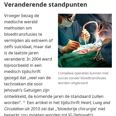
Veranderende standpunten
Vroeger bezag de
medische wereld
methoden om
bloedtransfusies te
vermijden als extreem of
zelfs suïcidaal, maar dat
is de laatste jaren
veranderd. In 2004 werd
bijvoorbeeld in een
medisch tijdschrift
Complexe operaties kunnen met
gezegd dat „veel van de
succes zonder bloedtransfusies
worden uitgevoerd
technieken die voor
Jehovah’s Getuigen zijn
ontwikkeld, de komende jaren de standaard zullen
worden”.
Een artikel in het tijdschrift
Heart, Lung and
d
Circulation
uit 2010 zei dat „’bloedvrije chirurgie’ niet
beperkt zou moeten worden tot JG [Jehovah’s