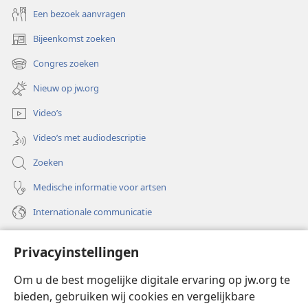
Een bezoek aanvragen
Bijeenkomst zoeken
(opent
nieuw
Congres zoeken
(opent
venster)
nieuw
Nieuw op jw.org
venster)
Video’s
Video’s met audiodescriptie
Zoeken
Medische informatie voor artsen
Internationale communicatie
Help
Privacyinstellingen
Donaties
(opent
Om u de best mogelijke digitale ervaring op jw.org te
nieuw
bieden, gebruiken wij cookies en vergelijkbare
venster)