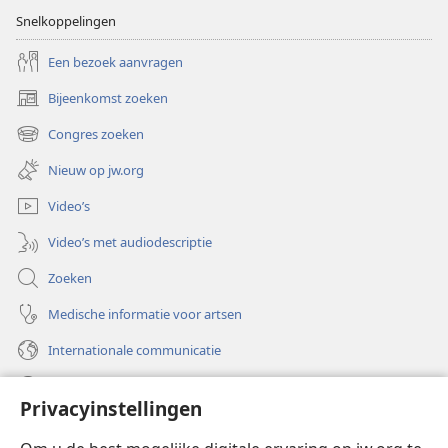
Snelkoppelingen
Een bezoek aanvragen
Bijeenkomst zoeken
(opent
nieuw
Congres zoeken
(opent
venster)
nieuw
Nieuw op jw.org
venster)
Video’s
Video’s met audiodescriptie
Zoeken
Medische informatie voor artsen
Internationale communicatie
Help
Privacyinstellingen
Donaties
(opent