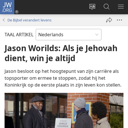
JW.ORG
Inloggen
(opent
Taal
Zoeken
ME
nieuw
site
op
WE
De Bijbel verandert levens
venster)
wijzigen
JW.ORG
TAAL ARTIKEL
Jason Worilds: Als je Jehovah
dient, win je altijd
Jason besloot op het hoogtepunt van zijn carrière als
topsporter om ermee te stoppen, zodat hij het
Koninkrijk op de eerste plaats in zijn leven kon stellen.