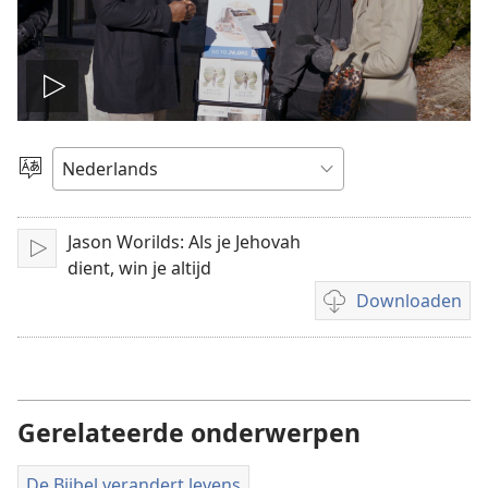
Video
afspelen
Taal
kiezen
Jason Worilds: Als je Jehovah
Afspelen
dient, win je altijd
Downloaden
Downloadopties
video
Gerelateerde onderwerpen
De Bijbel verandert levens